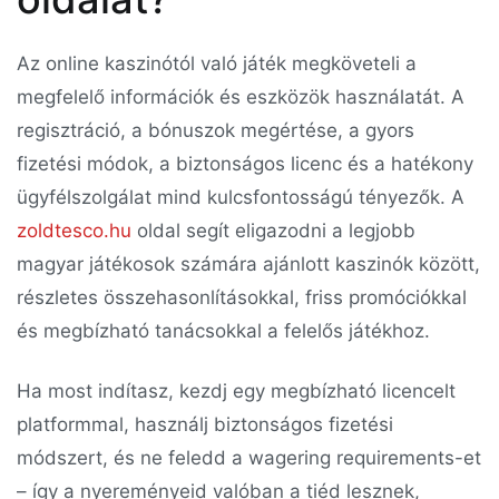
Az online kaszinótól való játék megköveteli a
megfelelő információk és eszközök használatát. A
regisztráció, a bónuszok megértése, a gyors
fizetési módok, a biztonságos licenc és a hatékony
ügyfélszolgálat mind kulcsfontosságú tényezők. A
zoldtesco.hu
oldal segít eligazodni a legjobb
magyar játékosok számára ajánlott kaszinók között,
részletes összehasonlításokkal, friss promóciókkal
és megbízható tanácsokkal a felelős játékhoz.
Ha most indítasz, kezdj egy megbízható licencelt
platformmal, használj biztonságos fizetési
módszert, és ne feledd a wagering requirements-et
– így a nyereményeid valóban a tiéd lesznek,