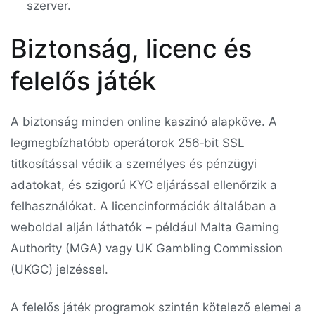
szerver.
Biztonság, licenc és
felelős játék
A biztonság minden online kaszinó alapköve. A
legmegbízhatóbb operátorok 256‑bit SSL
titkosítással védik a személyes és pénzügyi
adatokat, és szigorú KYC eljárással ellenőrzik a
felhasználókat. A licencinformációk általában a
weboldal alján láthatók – például Malta Gaming
Authority (MGA) vagy UK Gambling Commission
(UKGC) jelzéssel.
A felelős játék programok szintén kötelező elemei a