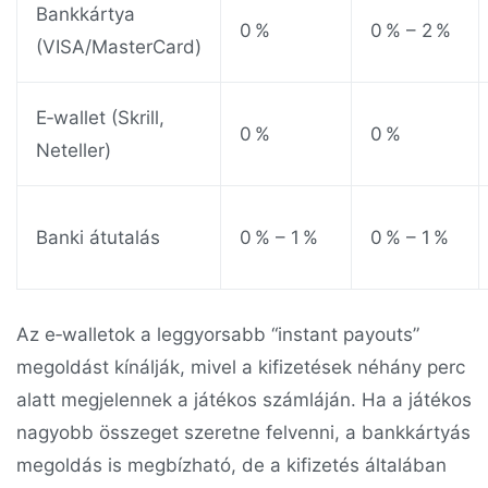
Bankkártya
0 %
0 % – 2 %
(VISA/MasterCard)
E‑wallet (Skrill,
0 %
0 %
Neteller)
Banki átutalás
0 % – 1 %
0 % – 1 %
Az e‑walletok a leggyorsabb “instant payouts”
megoldást kínálják, mivel a kifizetések néhány perc
alatt megjelennek a játékos számláján. Ha a játékos
nagyobb összeget szeretne felvenni, a bankkártyás
megoldás is megbízható, de a kifizetés általában