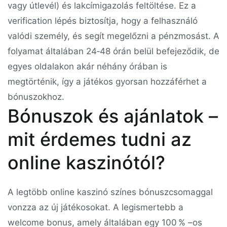
vagy útlevél) és lakcímigazolás feltöltése. Ez a
verification lépés biztosítja, hogy a felhasználó
valódi személy, és segít megelőzni a pénzmosást. A
folyamat általában 24‑48 órán belül befejeződik, de
egyes oldalakon akár néhány órában is
megtörténik, így a játékos gyorsan hozzáférhet a
bónuszokhoz.
Bónuszok és ajánlatok –
mit érdemes tudni az
online kaszinótól?
A legtöbb online kaszinó színes bónuszcsomaggal
vonzza az új játékosokat. A legismertebb a
welcome bonus, amely általában egy 100 % –os