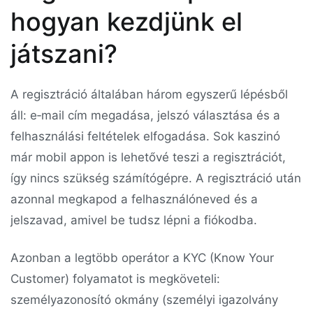
hogyan kezdjünk el
játszani?
A regisztráció általában három egyszerű lépésből
áll: e‑mail cím megadása, jelszó választása és a
felhasználási feltételek elfogadása. Sok kaszinó
már mobil appon is lehetővé teszi a regisztrációt,
így nincs szükség számítógépre. A regisztráció után
azonnal megkapod a felhasználóneved és a
jelszavad, amivel be tudsz lépni a fiókodba.
Azonban a legtöbb operátor a KYC (Know Your
Customer) folyamatot is megköveteli:
személyazonosító okmány (személyi igazolvány