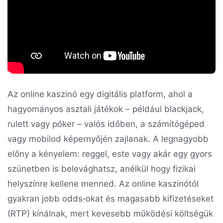
Az online kaszinó egy digitális platform, ahol a
hagyományos asztali játékok – például blackjack,
rulett vagy póker – valós időben, a számítógéped
vagy mobilod képernyőjén zajlanak. A legnagyobb
előny a kényelem: reggel, este vagy akár egy gyors
szünetben is belevághatsz, anélkül hogy fizikai
helyszínre kellene menned. Az online kaszinótól
gyakran jobb odds‑okat és magasabb kifizetéseket
(RTP) kínálnak, mert kevesebb működési költségük