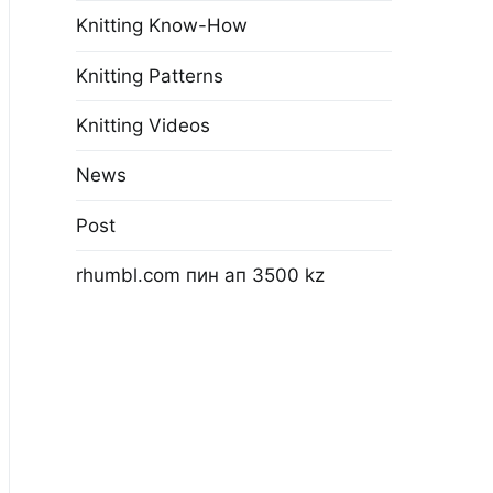
Knitting Know-How
Knitting Patterns
Knitting Videos
News
Post
rhumbl.com пин ап 3500 kz