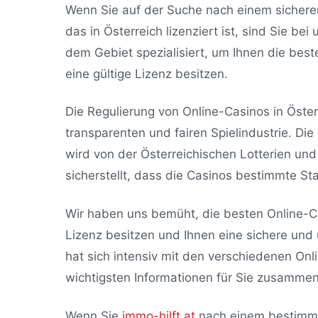
Wenn Sie auf der Suche nach einem sichere
das in Österreich lizenziert ist, sind Sie be
dem Gebiet spezialisiert, um Ihnen die beste
eine gültige Lizenz besitzen.
Die Regulierung von Online-Casinos in Österre
transparenten und fairen Spielindustrie. Die
wird von der Österreichischen Lotterien und
sicherstellt, dass die Casinos bestimmte St
Wir haben uns bemüht, die besten Online-Cas
Lizenz besitzen und Ihnen eine sichere und
hat sich intensiv mit den verschiedenen On
wichtigsten Informationen für Sie zusammen
Wenn Sie
immo-hilft.at
nach einem bestimmt