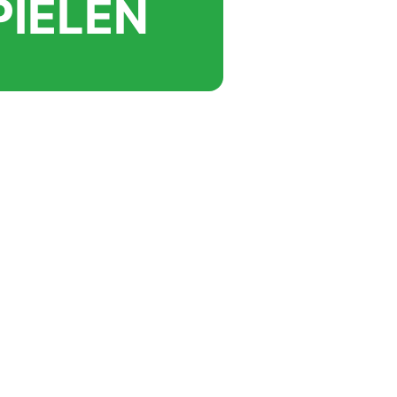
PIELEN