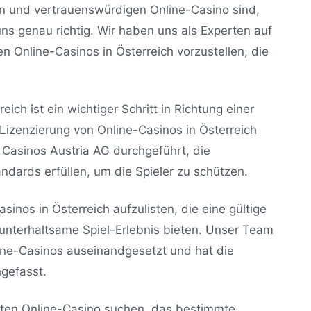
n und vertrauenswürdigen Online-Casino sind,
i uns genau richtig. Wir haben uns als Experten auf
n Online-Casinos in Österreich vorzustellen, die
ich ist ein wichtiger Schritt in Richtung einer
 Lizenzierung von Online-Casinos in Österreich
 Casinos Austria AG durchgeführt, die
andards erfüllen, um die Spieler zu schützen.
inos in Österreich aufzulisten, die eine gültige
 unterhaltsame Spiel-Erlebnis bieten. Unser Team
line-Casinos auseinandgesetzt und hat die
gefasst.
en Online-Casino suchen, das bestimmte