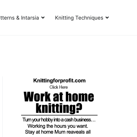
tterns & Intarsia
Knitting Techniques