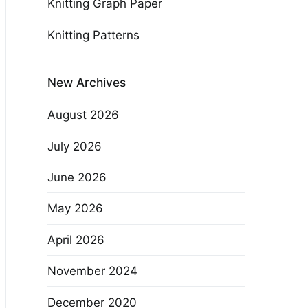
Knitting Graph Paper
Knitting Patterns
New Archives
August 2026
July 2026
June 2026
May 2026
April 2026
November 2024
December 2020