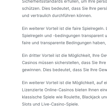
Sicherheitsstandards erfüllen, um Ihre pers
schützen. Dies bedeutet, dass Sie Ihre pers
und vertraulich durchführen können.
Ein weiterer Vorteil ist die faire Spielregel
Spielregeln und -bedingungen transparent u
faire und transparente Bedingungen haben, 
Ein dritter Vorteil ist die Möglichkeit, Ihre
Casinos müssen sicherstellen, dass Sie Ihr
gewinnen. Dies bedeutet, dass Sie Ihre Gew
Ein weiterer Vorteil ist die Möglichkeit, auf
Lizenzierte Online-Casinos bieten Ihnen ein
klassische Spiele wie Roulette, Blackjack u
Slots und Live-Casino-Spiele.