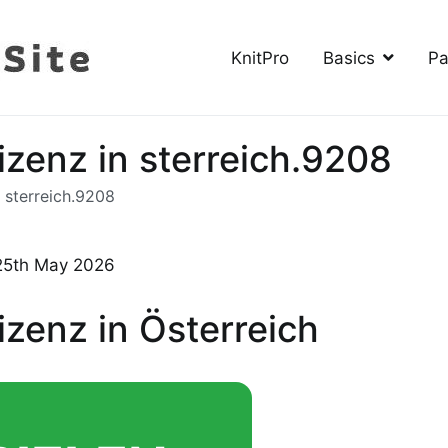
KnitPro
Basics
Pa
The Knitting Site
How to knit, free videos, free patterns
izenz in sterreich.9208
n sterreich.9208
25th May 2026
izenz in Österreich