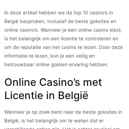
In deze artikel hebben we de top 10 casino’s in
België besproken, inclusief de beste goksites en
online casino’s. Wanneer je een online casino kiest,
is het belangrijk om een licentie te controleren en
om de reputatie van het casino te lezen. Door deze
informatie te lezen, kun je een veilig en
betrouwbaar online gokken ervaring hebben.
Online Casino’s met
Licentie in België
Wanneer je op zoek bent naar de beste goksites in
België, is het belangrijk om te weten dat er