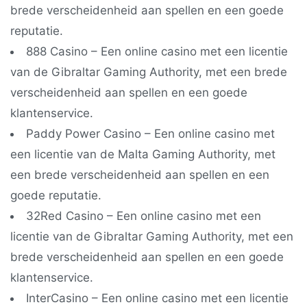
brede verscheidenheid aan spellen en een goede
reputatie.
888 Casino – Een online casino met een licentie
van de Gibraltar Gaming Authority, met een brede
verscheidenheid aan spellen en een goede
klantenservice.
Paddy Power Casino – Een online casino met
een licentie van de Malta Gaming Authority, met
een brede verscheidenheid aan spellen en een
goede reputatie.
32Red Casino – Een online casino met een
licentie van de Gibraltar Gaming Authority, met een
brede verscheidenheid aan spellen en een goede
klantenservice.
InterCasino – Een online casino met een licentie