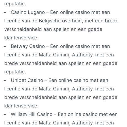
reputatie.
Casino Lugano – Een online casino met een
licentie van de Belgische overheid, met een brede
verscheidenheid aan spellen en een goede
klantenservice.
Betway Casino – Een online casino met een
licentie van de Malta Gaming Authority, met een
brede verscheidenheid aan spellen en een goede
reputatie.
Unibet Casino – Een online casino met een
licentie van de Malta Gaming Authority, met een
brede verscheidenheid aan spellen en een goede
klantenservice.
William Hill Casino – Een online casino met een
licentie van de Malta Gaming Authority, met een