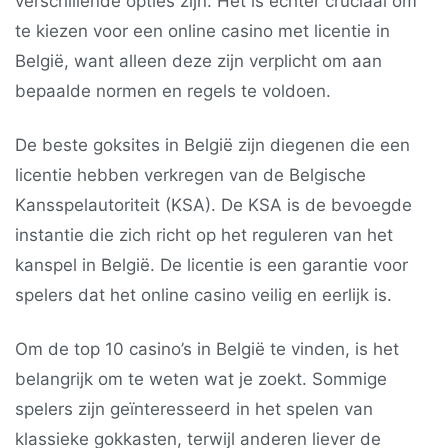
verschillende opties zijn. Het is echter cruciaal om
te kiezen voor een online casino met licentie in
België, want alleen deze zijn verplicht om aan
bepaalde normen en regels te voldoen.
De beste goksites in België zijn diegenen die een
licentie hebben verkregen van de Belgische
Kansspelautoriteit (KSA). De KSA is de bevoegde
instantie die zich richt op het reguleren van het
kanspel in België. De licentie is een garantie voor
spelers dat het online casino veilig en eerlijk is.
Om de top 10 casino’s in België te vinden, is het
belangrijk om te weten wat je zoekt. Sommige
spelers zijn geïnteresseerd in het spelen van
klassieke gokkasten, terwijl anderen liever de