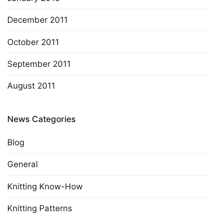
December 2011
October 2011
September 2011
August 2011
News Categories
Blog
General
Knitting Know-How
Knitting Patterns