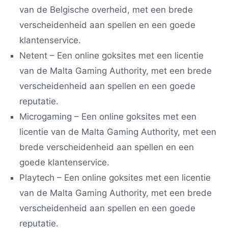
van de Belgische overheid, met een brede
verscheidenheid aan spellen en een goede
klantenservice.
Netent – Een online goksites met een licentie
van de Malta Gaming Authority, met een brede
verscheidenheid aan spellen en een goede
reputatie.
Microgaming – Een online goksites met een
licentie van de Malta Gaming Authority, met een
brede verscheidenheid aan spellen en een
goede klantenservice.
Playtech – Een online goksites met een licentie
van de Malta Gaming Authority, met een brede
verscheidenheid aan spellen en een goede
reputatie.