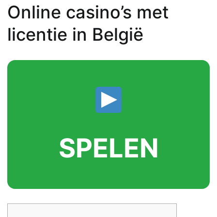
Online casino’s met
licentie in België
SPELEN