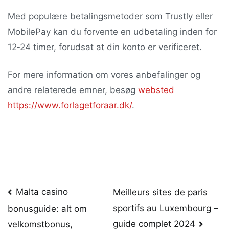
Med populære betalingsmetoder som Trustly eller
MobilePay kan du forvente en udbetaling inden for
12‑24 timer, forudsat at din konto er verificeret.
For mere information om vores anbefalinger og
andre relaterede emner, besøg
websted
https://www.forlagetforaar.dk/
.
Post
Malta casino
Meilleurs sites de paris
sportifs au Luxembourg –
bonusguide: alt om
navigation
guide complet 2024
velkomstbonus,