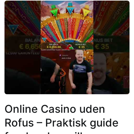
Online Casino uden
Rofus – Praktisk guide