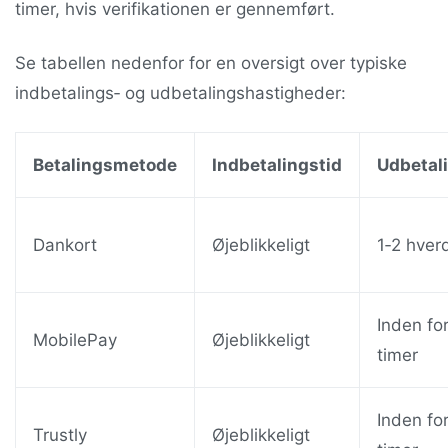
timer, hvis verifikationen er gennemført.
Se tabellen nedenfor for en oversigt over typiske
indbetalings‑ og udbetalingshastigheder:
Betalingsmetode
Indbetalingstid
Udbetal
Dankort
Øjeblikkeligt
1‑2 hver
Inden fo
MobilePay
Øjeblikkeligt
timer
Inden fo
Trustly
Øjeblikkeligt