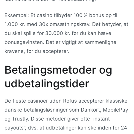
Eksempel: Et casino tilbyder 100 % bonus op til
1.000 kr. med 30x omsætningskrav. Det betyder, at
du skal spille for 30.000 kr. før du kan hæve
bonusgevinsten. Det er vigtigt at sammenligne
kravene, før du accepterer.
Betalingsmetoder og
udbetalingstider
De fleste casinoer uden Rofus accepterer klassiske
danske betalingsløsninger som Dankort, MobilePay
og Trustly. Disse metoder giver ofte “instant
payouts”, dvs. at udbetalinger kan ske inden for 24