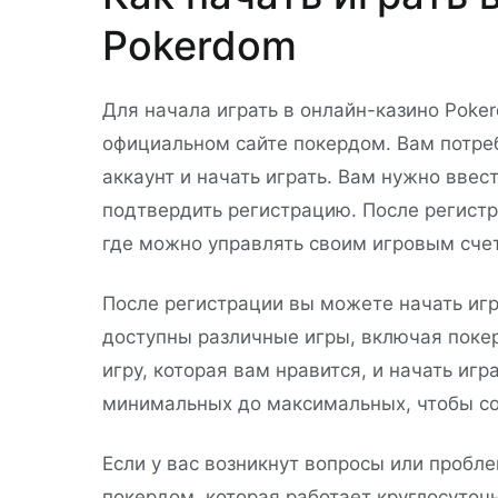
Pokerdom
Для начала играть в онлайн-казино Poke
официальном сайте покердом. Вам потреб
аккаунт и начать играть. Вам нужно ввес
подтвердить регистрацию. После регистр
где можно управлять своим игровым счет
После регистрации вы можете начать игр
доступны различные игры, включая покер
игру, которая вам нравится, и начать иг
минимальных до максимальных, чтобы с
Если у вас возникнут вопросы или пробл
покердом, которая работает круглосуточ