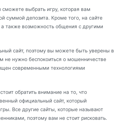
 сможете выбрать игру, которая вам
ой суммой депозита. Кроме того, на сайте
, а также возможность общения с другими
ьный сайт, поэтому вы можете быть уверены в
ам не нужно беспокоиться о мошенничестве
ащищен современными технологиями
стоит обратить внимание на то, что
твенный официальный сайт, который
игры. Все другие сайты, которые называют
енниками, поэтому вам не стоит рисковать.