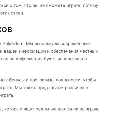
ься о том, что вы не сможете играть, потому
огих стран.
ков
ля Pokerdom. Мы используем современные
ти вашей информации и обеспечения честных
что ваша информация будет использована
чные бонусы и программы лояльности, чтобы
играть. Мы также предлагаем различные
играть.
ов, которые ищут реальные шансы на выигрыш