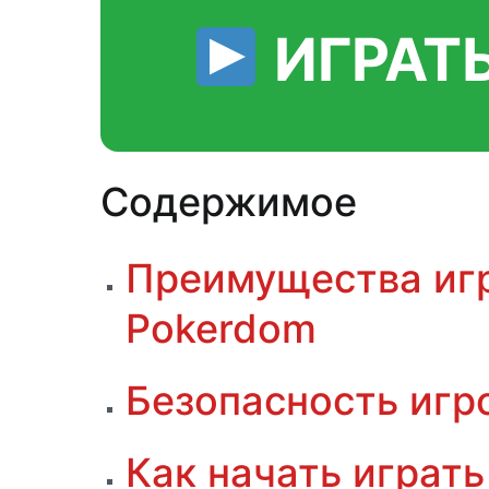
ИГРАТ
Содержимое
Преимущества игр
Pokerdom
Безопасность игр
Как начать играть