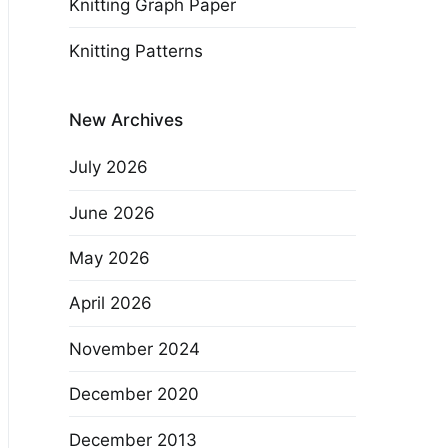
Knitting Graph Paper
Knitting Patterns
New Archives
July 2026
June 2026
May 2026
April 2026
November 2024
December 2020
December 2013