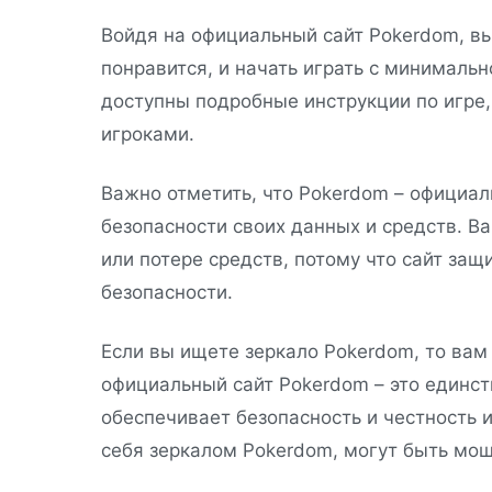
Войдя на официальный сайт Pokerdom, вы
понравится, и начать играть с минимальн
доступны подробные инструкции по игре
игроками.
Важно отметить, что Pokerdom – официал
безопасности своих данных и средств. В
или потере средств, потому что сайт з
безопасности.
Если вы ищете зеркало Pokerdom, то вам 
официальный сайт Pokerdom – это единс
обеспечивает безопасность и честность 
себя зеркалом Pokerdom, могут быть мош