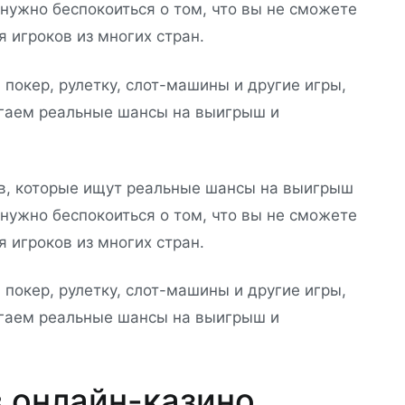
 нужно беспокоиться о том, что вы не сможете
я игроков из многих стран.
 покер, рулетку, слот-машины и другие игры,
агаем реальные шансы на выигрыш и
ов, которые ищут реальные шансы на выигрыш
 нужно беспокоиться о том, что вы не сможете
я игроков из многих стран.
 покер, рулетку, слот-машины и другие игры,
агаем реальные шансы на выигрыш и
в онлайн-казино