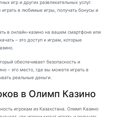
ных игр и других развлекательных услуг.
е играть в любимые игры, получать бонусы и
ать в онлайн-казино на вашем смартфоне или
ачать – это доступ к играм, которые
азино.
оторый обеспечивает безопасность и
но – это место, где вы можете играть в
ывать реальные деньги.
ков в Олимп Казино
ость игрокам из Казахстана. Олимп Казино
начает, что игроки могут играть и получать