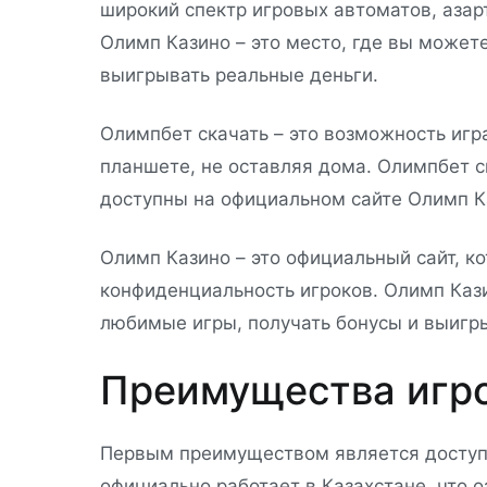
широкий спектр игровых автоматов, азарт
Олимп Казино – это место, где вы может
выигрывать реальные деньги.
Олимпбет скачать – это возможность игр
планшете, не оставляя дома. Олимпбет ск
доступны на официальном сайте Олимп К
Олимп Казино – это официальный сайт, к
конфиденциальность игроков. Олимп Кази
любимые игры, получать бонусы и выигр
Преимущества игро
Первым преимуществом является доступн
официально работает в Казахстане, что оз