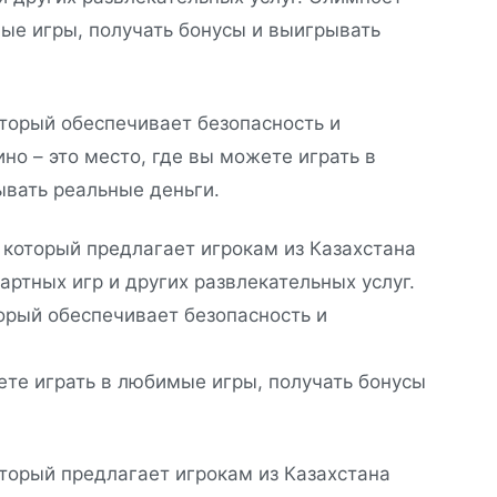
мые игры, получать бонусы и выигрывать
оторый обеспечивает безопасность и
но – это место, где вы можете играть в
ывать реальные деньги.
 который предлагает игрокам из Казахстана
артных игр и других развлекательных услуг.
орый обеспечивает безопасность и
ете играть в любимые игры, получать бонусы
оторый предлагает игрокам из Казахстана