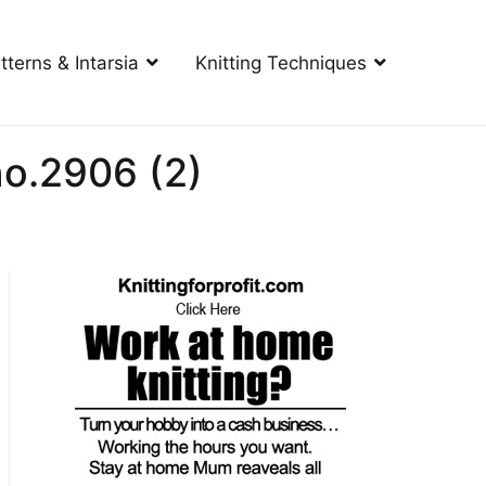
tterns & Intarsia
Knitting Techniques
o.2906 (2)