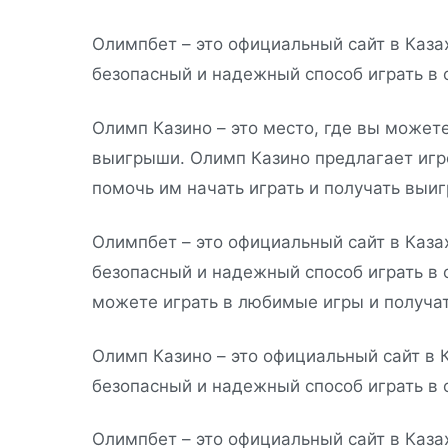
Олимпбет – это официальный сайт в Каза
безопасный и надежный способ играть в 
Олимп Казино – это место, где вы может
выигрыши. Олимп Казино предлагает игро
помочь им начать играть и получать выи
Олимпбет – это официальный сайт в Каза
безопасный и надежный способ играть в о
можете играть в любимые игры и получа
Олимп Казино – это официальный сайт в 
безопасный и надежный способ играть в 
Олимпбет – это официальный сайт в Каза