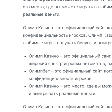
это место, где вы можете играть в люби
реальные деньги.
Олимп Казино – это официальный сайт, к
конфиденциальность игроков. Олимп Кази
любимые игры, получать бонусы и выигр
Олимп Казино – это официальный сайт,
широкий спектр игровых автоматов, аз
Олимпбет – это официальный сайт, кот
конфиденциальность игроков.
Олимп Казино – это место, где вы мож
и выигрывать реальные деньги.
Олимп Казино – это официальный сайт, к