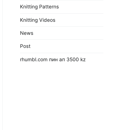
Knitting Patterns
Knitting Videos
News
Post
rhumbl.com пин ап 3500 kz