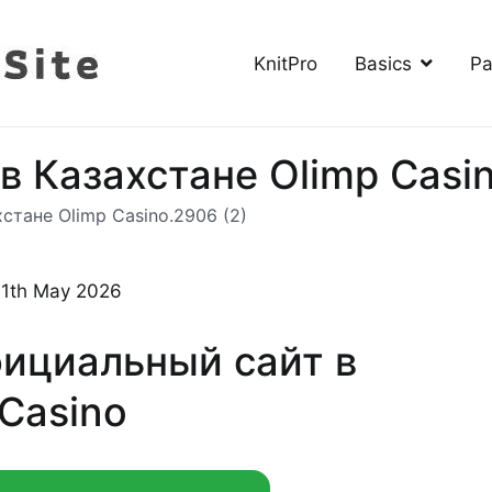
KnitPro
Basics
Pa
The Knitting Site
How to knit, free videos, free patterns
 Казахстане Olimp Casin
стане Olimp Casino.2906 (2)
11th May 2026
ициальный сайт в
 Casino