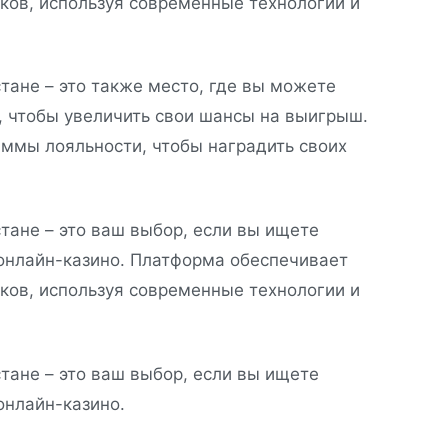
ков, используя современные технологии и
тане – это также место, где вы можете
, чтобы увеличить свои шансы на выигрыш.
ммы лояльности, чтобы наградить своих
тане – это ваш выбор, если вы ищете
 онлайн-казино. Платформа обеспечивает
ков, используя современные технологии и
тане – это ваш выбор, если вы ищете
онлайн-казино.