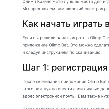
Олимп Казино – это лучшее место для и
Мы предлагаем вам широкий спектр игр, 
Как начать играть в
Если вы решили начать играть в Olimp Ca
приложение Olimp Bet. Это можно сделат
и следуя инструкциям по скачиванию.
Шаг 1: регистрация
После скачивания приложения Olimp Bet 
этого вам нужно ввести свои личные дан
адрес электронной почты. Вам также нуж