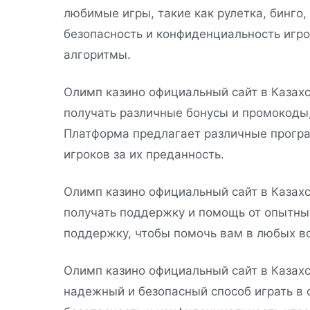
любимые игры, такие как рулетка, бинго,
безопасность и конфиденциальность игро
алгоритмы.
Олимп казино официальный сайт в Казахс
получать различные бонусы и промокоды
Платформа предлагает различные програ
игроков за их преданность.
Олимп казино официальный сайт в Казахс
получать поддержку и помощь от опытны
поддержку, чтобы помочь вам в любых в
Олимп казино официальный сайт в Казахс
надежный и безопасный способ играть в