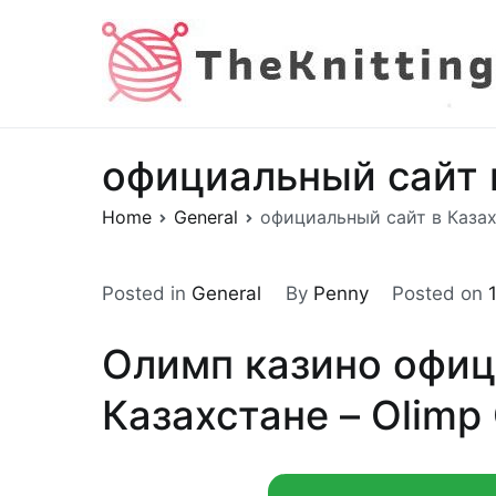
Skip
to
content
официальный сайт в
Home
General
официальный сайт в Казахс
Posted in
General
By
Penny
Posted on
Олимп казино офиц
Казахстане – Olimp