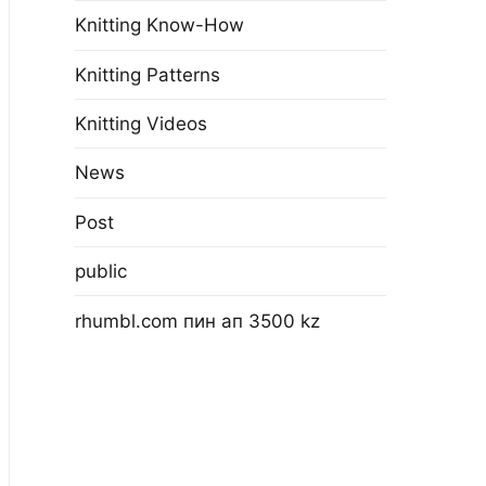
Knitting Know-How
Knitting Patterns
Knitting Videos
News
Post
public
rhumbl.com пин ап 3500 kz