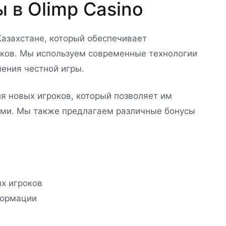
 в Olimp Casino
Казахстане, который обеспечивает
оков. Мы используем современные технологии
ения честной игры.
я новых игроков, который позволяет им
ями. Мы также предлагаем различные бонусы
ых игроков
формации