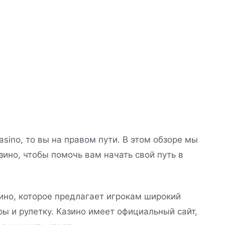
sino, то вы на правом пути. В этом обзоре мы
ино, чтобы помочь вам начать свой путь в
зино, которое предлагает игрокам широкий
ры и рулетку. Казино имеет официальный сайт,