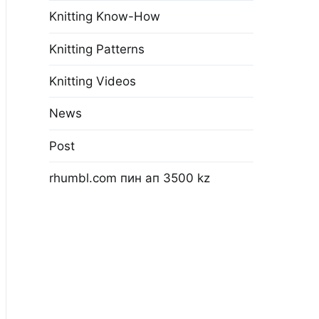
Knitting Know-How
Knitting Patterns
Knitting Videos
News
Post
rhumbl.com пин ап 3500 kz