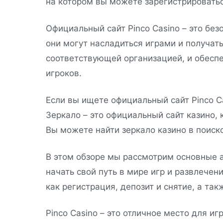
на котором вы можете зарегистрироваться
Официальный сайт Pinco Casino – это без
они могут насладиться играми и получат
соответствующей организацией, и обесп
игроков.
Если вы ищете официальный сайт Pinco Ca
Зеркало – это официальный сайт казино, 
Вы можете найти зеркало казино в поиск
В этом обзоре мы рассмотрим основные 
начать свой путь в мире игр и развлечен
как регистрация, депозит и снятие, а та
Pinco Casino – это отличное место для и