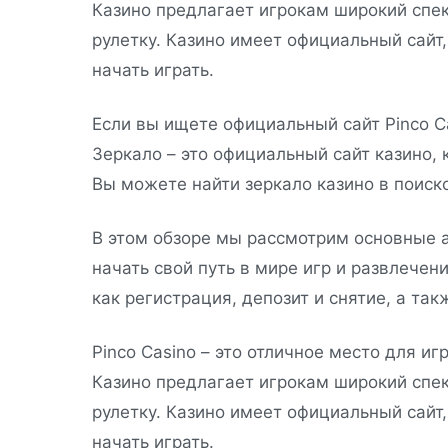
Казино предлагает игрокам широкий спек
рулетку. Казино имеет официальный сайт
начать играть.
Если вы ищете официальный сайт Pinco Ca
Зеркало – это официальный сайт казино, 
Вы можете найти зеркало казино в поиск
В этом обзоре мы рассмотрим основные 
начать свой путь в мире игр и развлечен
как регистрация, депозит и снятие, а та
Pinco Casino – это отличное место для и
Казино предлагает игрокам широкий спек
рулетку. Казино имеет официальный сайт
начать играть.