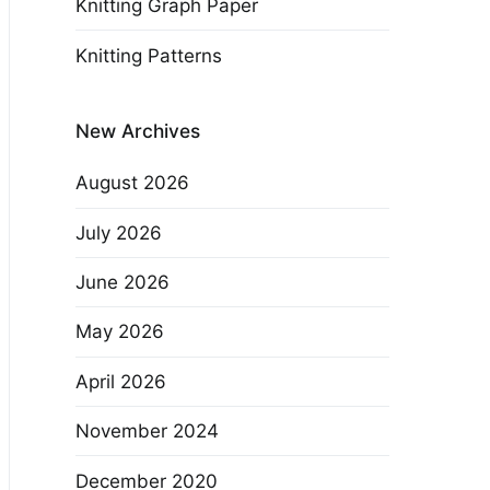
Knitting Graph Paper
Knitting Patterns
New Archives
August 2026
July 2026
June 2026
May 2026
April 2026
November 2024
December 2020