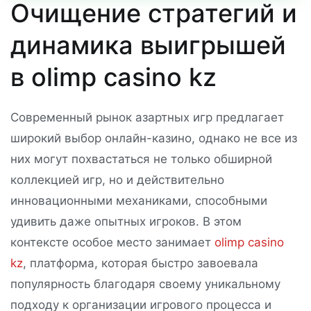
Очищение стратегий и
динамика выигрышей
в olimp casino kz
Современный рынок азартных игр предлагает
широкий выбор онлайн-казино, однако не все из
них могут похвастаться не только обширной
коллекцией игр, но и действительно
инновационными механиками, способными
удивить даже опытных игроков. В этом
контексте особое место занимает
olimp casino
kz
, платформа, которая быстро завоевала
популярность благодаря своему уникальному
подходу к организации игрового процесса и