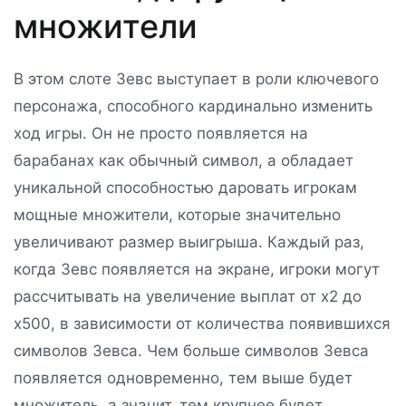
множители
В этом слоте Зевс выступает в роли ключевого
персонажа, способного кардинально изменить
ход игры. Он не просто появляется на
барабанах как обычный символ, а обладает
уникальной способностью даровать игрокам
мощные множители, которые значительно
увеличивают размер выигрыша. Каждый раз,
когда Зевс появляется на экране, игроки могут
рассчитывать на увеличение выплат от x2 до
x500, в зависимости от количества появившихся
символов Зевса. Чем больше символов Зевса
появляется одновременно, тем выше будет
множитель, а значит, тем крупнее будет