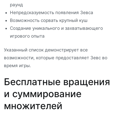
раунд
Непредсказуемость появления Зевса
Возможность сорвать крупный куш
Создание уникального и захватывающего
игрового опыта
Указанный список демонстрирует все
возможности, которые предоставляет Зевс во
время игры.
Бесплатные вращения
и суммирование
множителей