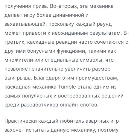
получения приза. Во-вторых, эта механика
делает игру более динамичной и
захватывающей, поскольку каждый раунд
может привести к неожиданным результатам. В-
третьих, каскадные реакции часто сочетаются с
другими бонусными функциями, такими как
множители или специальные символы, что
позволяет значительно увеличить размер
выигрыша. Благодаря этим преимуществам,
каскадная механика Tumble стала одним из
самых популярных и востребованных решений
среди разработчиков онлайн-слотов.
Практически каждый любитель азартных игр
захочет испытать данную механику, поэтому