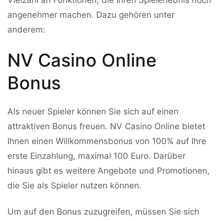
angenehmer machen. Dazu gehören unter
anderem:
NV Casino Online
Bonus
Als neuer Spieler können Sie sich auf einen
attraktiven Bonus freuen. NV Casino Online bietet
Ihnen einen Willkommensbonus von 100% auf Ihre
erste Einzahlung, maximal 100 Euro. Darüber
hinaus gibt es weitere Angebote und Promotionen,
die Sie als Spieler nutzen können.
Um auf den Bonus zuzugreifen, müssen Sie sich