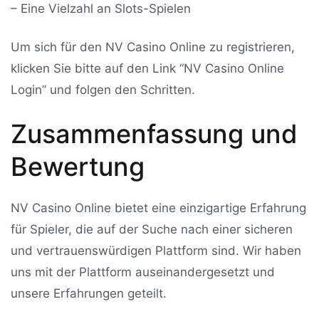
– Eine Vielzahl an Slots-Spielen
Um sich für den NV Casino Online zu registrieren,
klicken Sie bitte auf den Link “NV Casino Online
Login” und folgen den Schritten.
Zusammenfassung und
Bewertung
NV Casino Online bietet eine einzigartige Erfahrung
für Spieler, die auf der Suche nach einer sicheren
und vertrauenswürdigen Plattform sind. Wir haben
uns mit der Plattform auseinandergesetzt und
unsere Erfahrungen geteilt.