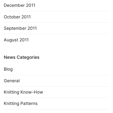
December 2011
October 2011
September 2011
August 2011
News Categories
Blog
General
Knitting Know-How
Knitting Patterns