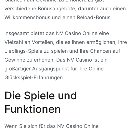
verschiedene Bonusangebote, darunter auch einen
Willkommensbonus und einen Reload-Bonus.
Insgesamt bietet das NV Casino Online eine
Vielzahl an Vorteilen, die es Ihnen ermöglichen, Ihre
Lieblings-Spiele zu spielen und Ihre Chancen auf
Gewinne zu erhöhen. Das NV Casino ist ein
großartiger Ausgangspunkt für Ihre Online-
Glücksspiel-Erfahrungen.
Die Spiele und
Funktionen
Wenn Sie sich für das NV Casino Online