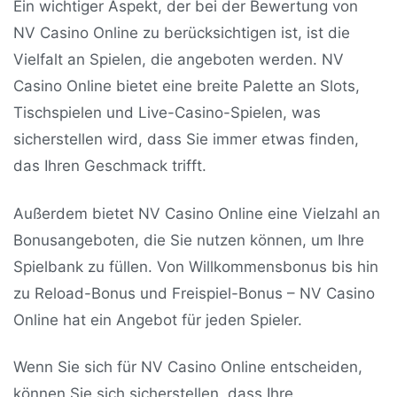
Ein wichtiger Aspekt, der bei der Bewertung von
NV Casino Online zu berücksichtigen ist, ist die
Vielfalt an Spielen, die angeboten werden. NV
Casino Online bietet eine breite Palette an Slots,
Tischspielen und Live-Casino-Spielen, was
sicherstellen wird, dass Sie immer etwas finden,
das Ihren Geschmack trifft.
Außerdem bietet NV Casino Online eine Vielzahl an
Bonusangeboten, die Sie nutzen können, um Ihre
Spielbank zu füllen. Von Willkommensbonus bis hin
zu Reload-Bonus und Freispiel-Bonus – NV Casino
Online hat ein Angebot für jeden Spieler.
Wenn Sie sich für NV Casino Online entscheiden,
können Sie sich sicherstellen, dass Ihre