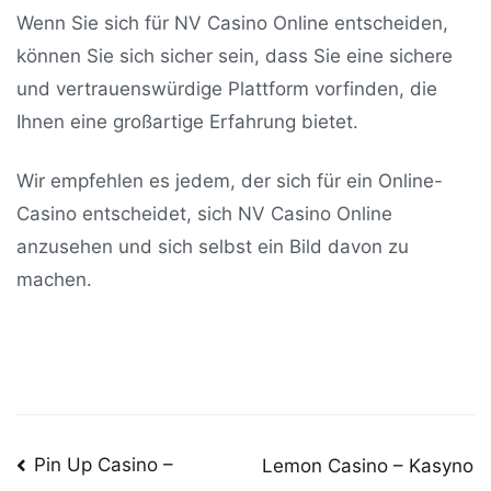
Wenn Sie sich für NV Casino Online entscheiden,
können Sie sich sicher sein, dass Sie eine sichere
und vertrauenswürdige Plattform vorfinden, die
Ihnen eine großartige Erfahrung bietet.
Wir empfehlen es jedem, der sich für ein Online-
Casino entscheidet, sich NV Casino Online
anzusehen und sich selbst ein Bild davon zu
machen.
Post
Pin Up Casino –
Lemon Casino – Kasyno