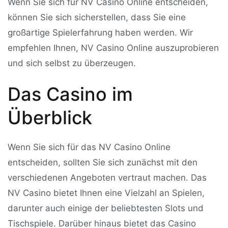
Wenn Sie sich für NV Casino Online entscheiden,
können Sie sich sicherstellen, dass Sie eine
großartige Spielerfahrung haben werden. Wir
empfehlen Ihnen, NV Casino Online auszuprobieren
und sich selbst zu überzeugen.
Das Casino im
Überblick
Wenn Sie sich für das NV Casino Online
entscheiden, sollten Sie sich zunächst mit den
verschiedenen Angeboten vertraut machen. Das
NV Casino bietet Ihnen eine Vielzahl an Spielen,
darunter auch einige der beliebtesten Slots und
Tischspiele. Darüber hinaus bietet das Casino