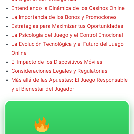
Entendiendo la Dinámica de los Casinos Online
La Importancia de los Bonos y Promociones
Estrategias para Maximizar tus Oportunidades
La Psicología del Juego y el Control Emocional
La Evolución Tecnológica y el Futuro del Juego
Online
El Impacto de los Dispositivos Móviles
Consideraciones Legales y Regulatorias
Más allá de las Apuestas: El Juego Responsable
y el Bienestar del Jugador