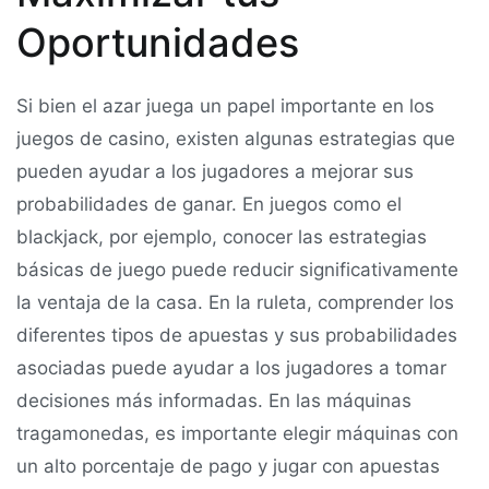
Oportunidades
Si bien el azar juega un papel importante en los
juegos de casino, existen algunas estrategias que
pueden ayudar a los jugadores a mejorar sus
probabilidades de ganar. En juegos como el
blackjack, por ejemplo, conocer las estrategias
básicas de juego puede reducir significativamente
la ventaja de la casa. En la ruleta, comprender los
diferentes tipos de apuestas y sus probabilidades
asociadas puede ayudar a los jugadores a tomar
decisiones más informadas. En las máquinas
tragamonedas, es importante elegir máquinas con
un alto porcentaje de pago y jugar con apuestas