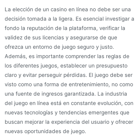
La elección de un casino en línea no debe ser una
decisión tomada a la ligera. Es esencial investigar a
fondo la reputación de la plataforma, verificar la
validez de sus licencias y asegurarse de que
ofrezca un entorno de juego seguro y justo.
Además, es importante comprender las reglas de
los diferentes juegos, establecer un presupuesto
claro y evitar perseguir pérdidas. El juego debe ser
visto como una forma de entretenimiento, no como
una fuente de ingresos garantizada. La industria
del juego en línea está en constante evolución, con
nuevas tecnologías y tendencias emergentes que
buscan mejorar la experiencia del usuario y ofrecer
nuevas oportunidades de juego.