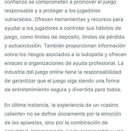
confianza se comprometen a promover el juego
responsable y a proteger a los jugadores
vulnerables. Ofrecen herramientas y recursos para
ayudar a los jugadores a controlar sus hábitos de
juego, como límites de depósito, límites de pérdida
y autoexclusión. También proporcionan información
sobre los riesgos asociados a la ludopatía y ofrecen
enlaces a organizaciones de ayuda profesional. La
industria del juego online tiene la responsabilidad
de garantizar que el juego siga siendo una forma
de entretenimiento segura y divertida para todos.
En última instancia, la experiencia de un «casino
caliente» no se define únicamente por la emoción
de las apuestas, sino por la combinación de