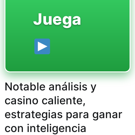
Juega
Notable análisis y
casino caliente,
estrategias para ganar
con inteligencia