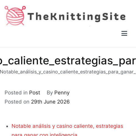
Skip
to
content
The Knitting Site
How to knit, free videos, free patterns
o_caliente_estrategias_pa
Notable_análisis_y_casino_caliente_estrategias_para_ganar_
Posted in
Post
By
Penny
Posted on
29th June 2026
Notable análisis y casino caliente, estrategias
para ganar con inteligencia