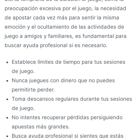
preocupación excesiva por el juego, la necesidad
de apostar cada vez más para sentir la misma
emoción y el ocultamiento de las actividades de
juego a amigos y familiares, es fundamental para
buscar ayuda profesional si es necesario.
Establece límites de tiempo para tus sesiones
de juego.
Nunca juegues con dinero que no puedes
permitirte perder.
Toma descansos regulares durante tus sesiones
de juego.
No intentes recuperar pérdidas persiguiendo
apuestas más grandes.
Busca ayuda profesional si sientes que estás