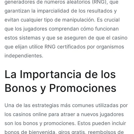
generadores de números aleatorios (RNG), que
garantizan la imparcialidad de los resultados y
evitan cualquier tipo de manipulación. Es crucial
que los jugadores comprendan cómo funcionan
estos sistemas y que se aseguren de que el casino
que elijan utilice RNG certificados por organismos
independientes.
La Importancia de los
Bonos y Promociones
Una de las estrategias más comunes utilizadas por
los casinos online para atraer a nuevos jugadores
son los bonos y promociones. Estos pueden incluir
bonos de bienvenida, giros gratis, reembolsos de