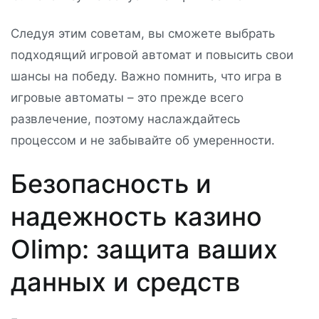
Следуя этим советам, вы сможете выбрать
подходящий игровой автомат и повысить свои
шансы на победу. Важно помнить, что игра в
игровые автоматы – это прежде всего
развлечение, поэтому наслаждайтесь
процессом и не забывайте об умеренности.
Безопасность и
надежность казино
Olimp: защита ваших
данных и средств