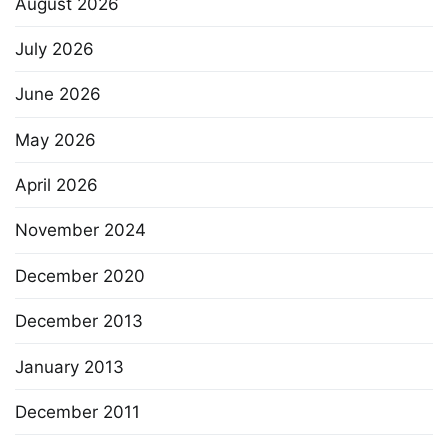
August 2026
July 2026
June 2026
May 2026
April 2026
November 2024
December 2020
December 2013
January 2013
December 2011