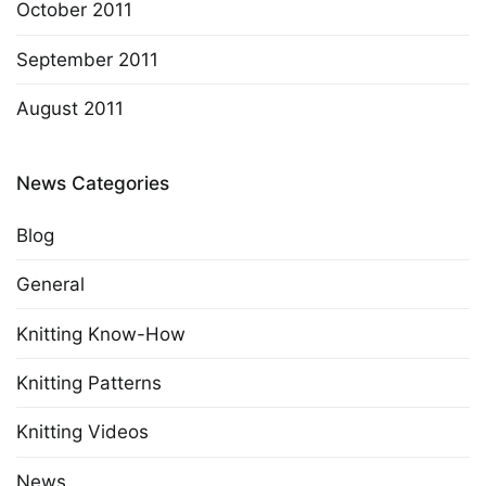
October 2011
September 2011
August 2011
News Categories
Blog
General
Knitting Know-How
Knitting Patterns
Knitting Videos
News