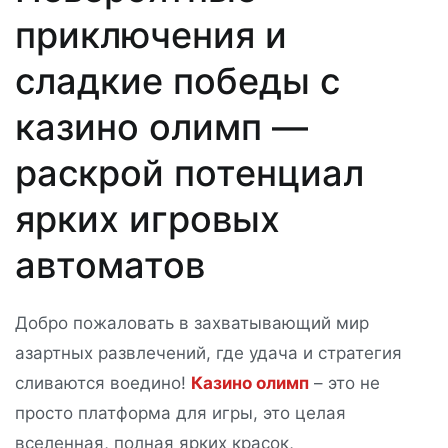
приключения и
сладкие победы с
казино олимп —
раскрой потенциал
ярких игровых
автоматов
Добро пожаловать в захватывающий мир
азартных развлечений, где удача и стратегия
сливаются воедино!
Казино олимп
– это не
просто платформа для игры, это целая
вселенная, полная ярких красок,