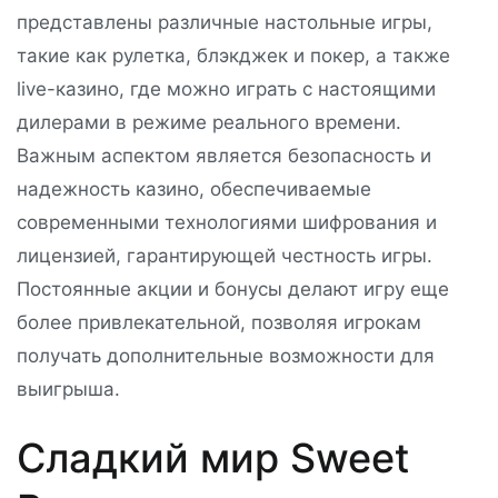
представлены различные настольные игры,
такие как рулетка, блэкджек и покер, а также
live-казино, где можно играть с настоящими
дилерами в режиме реального времени.
Важным аспектом является безопасность и
надежность казино, обеспечиваемые
современными технологиями шифрования и
лицензией, гарантирующей честность игры.
Постоянные акции и бонусы делают игру еще
более привлекательной, позволяя игрокам
получать дополнительные возможности для
выигрыша.
Сладкий мир Sweet