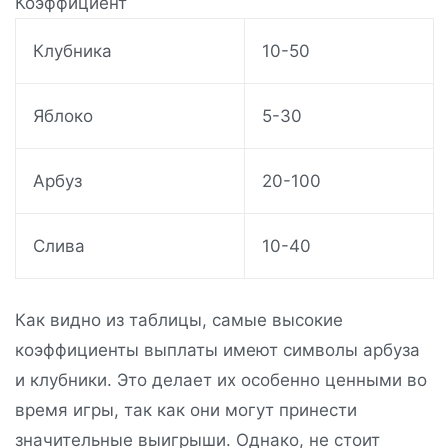
Коэффициент
Клубника
10-50
Яблоко
5-30
Арбуз
20-100
Слива
10-40
Как видно из таблицы, самые высокие
коэффициенты выплаты имеют символы арбуза
и клубники. Это делает их особенно ценными во
время игры, так как они могут принести
значительные выигрыши. Однако, не стоит