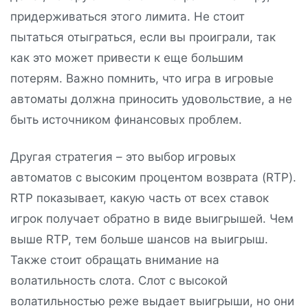
придерживаться этого лимита. Не стоит
пытаться отыграться, если вы проиграли, так
как это может привести к еще большим
потерям. Важно помнить, что игра в игровые
автоматы должна приносить удовольствие, а не
быть источником финансовых проблем.
Другая стратегия – это выбор игровых
автоматов с высоким процентом возврата (RTP).
RTP показывает, какую часть от всех ставок
игрок получает обратно в виде выигрышей. Чем
выше RTP, тем больше шансов на выигрыш.
Также стоит обращать внимание на
волатильность слота. Слот с высокой
волатильностью реже выдает выигрыши, но они