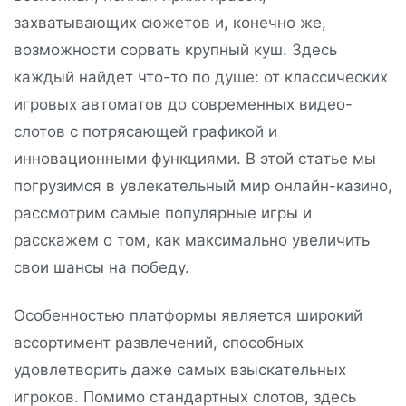
захватывающих сюжетов и, конечно же,
возможности сорвать крупный куш. Здесь
каждый найдет что-то по душе: от классических
игровых автоматов до современных видео-
слотов с потрясающей графикой и
инновационными функциями. В этой статье мы
погрузимся в увлекательный мир онлайн-казино,
рассмотрим самые популярные игры и
расскажем о том, как максимально увеличить
свои шансы на победу.
Особенностью платформы является широкий
ассортимент развлечений, способных
удовлетворить даже самых взыскательных
игроков. Помимо стандартных слотов, здесь