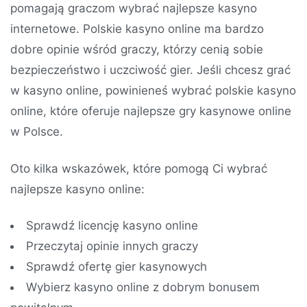
pomagają graczom wybrać najlepsze kasyno
internetowe. Polskie kasyno online ma bardzo
dobre opinie wśród graczy, którzy cenią sobie
bezpieczeństwo i uczciwość gier. Jeśli chcesz grać
w kasyno online, powinieneś wybrać polskie kasyno
online, które oferuje najlepsze gry kasynowe online
w Polsce.
Oto kilka wskazówek, które pomogą Ci wybrać
najlepsze kasyno online:
Sprawdź licencję kasyno online
Przeczytaj opinie innych graczy
Sprawdź ofertę gier kasynowych
Wybierz kasyno online z dobrym bonusem