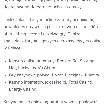
dostosowane do potrzeb polskich graczy.
Jeśli szukasz kasyno online z dobrymi opiniami,
powinieneś sprawdzić polskie kasyno online, które
oferuje bezpieczne i uczciwe gry. Poniżej
znajdziesz listę najlepszych gier kasynowych online
w Polsce:
Kasyno online automaty: Book of Ra, Sizzling
Hot, Lucky Lady’s Charm
Gry kasynowe polska: Poker, Blackjack, Ruletka
Kasyno internetowe: casino pl, Total Casino,
Energy Casino
Kasyno online opinie są bardzo ważne, ponieważ