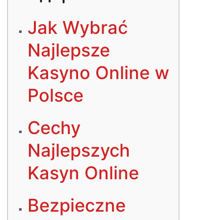
Jak Wybrać
Najlepsze
Kasyno Online w
Polsce
Cechy
Najlepszych
Kasyn Online
Bezpieczne