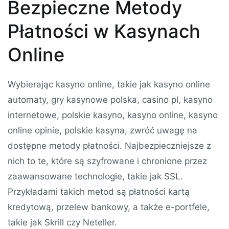
Bezpieczne Metody
Płatności w Kasynach
Online
Wybierając kasyno online, takie jak kasyno online
automaty, gry kasynowe polska, casino pl, kasyno
internetowe, polskie kasyno, kasyno online, kasyno
online opinie, polskie kasyna, zwróć uwagę na
dostępne metody płatności. Najbezpieczniejsze z
nich to te, które są szyfrowane i chronione przez
zaawansowane technologie, takie jak SSL.
Przykładami takich metod są płatności kartą
kredytową, przelew bankowy, a także e-portfele,
takie jak Skrill czy Neteller.