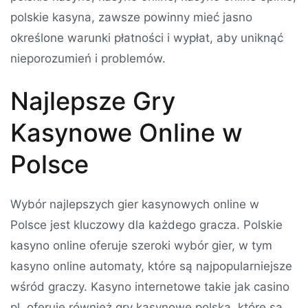
polskie kasyna, zawsze powinny mieć jasno
określone warunki płatności i wypłat, aby uniknąć
nieporozumień i problemów.
Najlepsze Gry
Kasynowe Online w
Polsce
Wybór najlepszych gier kasynowych online w
Polsce jest kluczowy dla każdego gracza. Polskie
kasyno online oferuje szeroki wybór gier, w tym
kasyno online automaty, które są najpopularniejsze
wśród graczy. Kasyno internetowe takie jak casino
pl, oferuje również gry kasynowe polska, które są