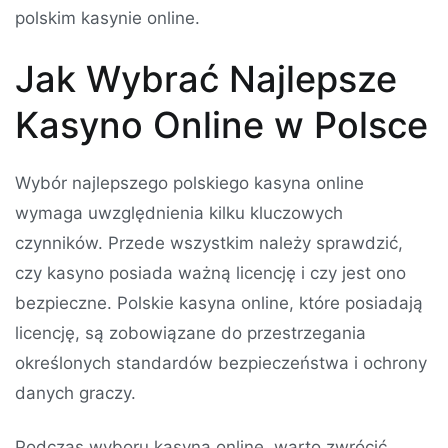
polskim kasynie online.
Jak Wybrać Najlepsze
Kasyno Online w Polsce
Wybór najlepszego polskiego kasyna online
wymaga uwzględnienia kilku kluczowych
czynników. Przede wszystkim należy sprawdzić,
czy kasyno posiada ważną licencję i czy jest ono
bezpieczne. Polskie kasyna online, które posiadają
licencję, są zobowiązane do przestrzegania
określonych standardów bezpieczeństwa i ochrony
danych graczy.
Podczas wyboru kasyna online, warto zwrócić