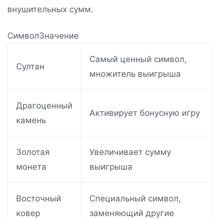
внушительных сумм.
СимволЗначение
Самый ценный символ,
Султан
множитель выигрыша
Драгоценный
Активирует бонусную игру
камень
Золотая
Увеличивает сумму
монета
выигрыша
Восточный
Специальный символ,
ковер
заменяющий другие