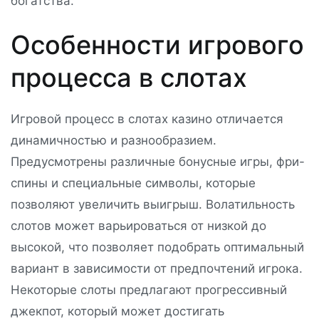
богатства.
Особенности игрового
процесса в слотах
Игровой процесс в слотах казино отличается
динамичностью и разнообразием.
Предусмотрены различные бонусные игры, фри-
спины и специальные символы, которые
позволяют увеличить выигрыш. Волатильность
слотов может варьироваться от низкой до
высокой, что позволяет подобрать оптимальный
вариант в зависимости от предпочтений игрока.
Некоторые слоты предлагают прогрессивный
джекпот, который может достигать