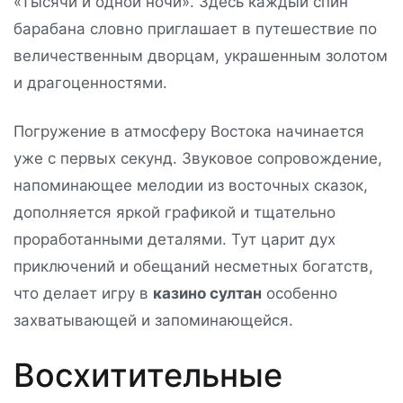
«Тысячи и одной ночи». Здесь каждый спин
барабана словно приглашает в путешествие по
величественным дворцам, украшенным золотом
и драгоценностями.
Погружение в атмосферу Востока начинается
уже с первых секунд. Звуковое сопровождение,
напоминающее мелодии из восточных сказок,
дополняется яркой графикой и тщательно
проработанными деталями. Тут царит дух
приключений и обещаний несметных богатств,
что делает игру в
казино султан
особенно
захватывающей и запоминающейся.
Восхитительные