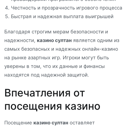
Честность и прозрачность игрового процесса
Быстрая и надежная выплата выигрышей
Благодаря строгим мерам безопасности и
надежности,
казино султан
является одним из
самых безопасных и надежных онлайн-казино
на рынке азартных игр. Игроки могут быть
уверены в том, что их данные и финансы
находятся под надежной защитой.
Впечатления от
посещения казино
Посещение
казино султан
оставляет