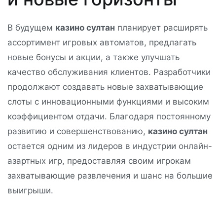
В будущем
казино султан
планирует расширять
ассортимент игровых автоматов, предлагать
новые бонусы и акции, а также улучшать
качество обслуживания клиентов. Разработчики
продолжают создавать новые захватывающие
слоты с инновационными функциями и высоким
коэффициентом отдачи. Благодаря постоянному
развитию и совершенствованию,
казино султан
остается одним из лидеров в индустрии онлайн-
азартных игр, предоставляя своим игрокам
захватывающие развлечения и шанс на большие
выигрыши.