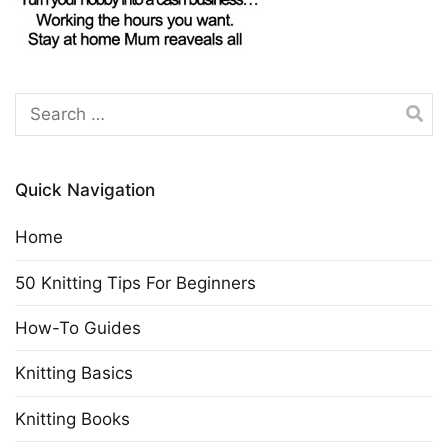
Search
for:
Quick Navigation
Home
50 Knitting Tips For Beginners
How-To Guides
Knitting Basics
Knitting Books