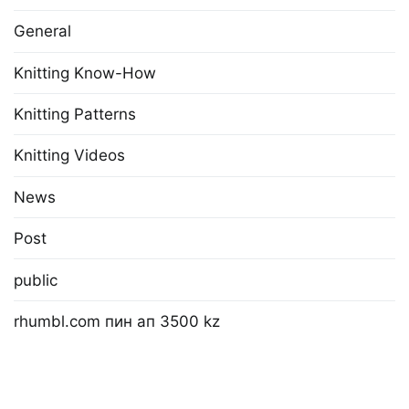
General
Knitting Know-How
Knitting Patterns
Knitting Videos
News
Post
public
rhumbl.com пин ап 3500 kz