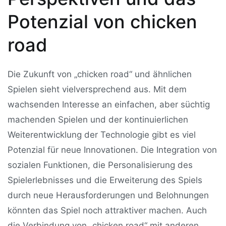
Potenzial von chicken
road
Die Zukunft von „chicken road“ und ähnlichen
Spielen sieht vielversprechend aus. Mit dem
wachsenden Interesse an einfachen, aber süchtig
machenden Spielen und der kontinuierlichen
Weiterentwicklung der Technologie gibt es viel
Potenzial für neue Innovationen. Die Integration von
sozialen Funktionen, die Personalisierung des
Spielerlebnisses und die Erweiterung des Spiels
durch neue Herausforderungen und Belohnungen
könnten das Spiel noch attraktiver machen. Auch
die Verbindung von „chicken road“ mit anderen