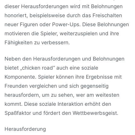
dieser Herausforderungen wird mit Belohnungen
honoriert, beispielsweise durch das Freischalten
neuer Figuren oder Power-Ups. Diese Belohnungen
motivieren die Spieler, weiterzuspielen und ihre
Fähigkeiten zu verbessern.
Neben den Herausforderungen und Belohnungen
bietet „chicken road“ auch eine soziale
Komponente. Spieler können ihre Ergebnisse mit
Freunden vergleichen und sich gegenseitig
herausfordern, um zu sehen, wer am weitesten
kommt. Diese soziale Interaktion erhöht den
Spaßfaktor und fördert den Wettbewerbsgeist.
Herausforderung