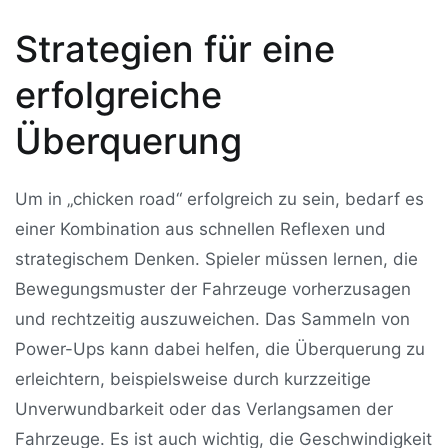
Strategien für eine
erfolgreiche
Überquerung
Um in „chicken road“ erfolgreich zu sein, bedarf es
einer Kombination aus schnellen Reflexen und
strategischem Denken. Spieler müssen lernen, die
Bewegungsmuster der Fahrzeuge vorherzusagen
und rechtzeitig auszuweichen. Das Sammeln von
Power-Ups kann dabei helfen, die Überquerung zu
erleichtern, beispielsweise durch kurzzeitige
Unverwundbarkeit oder das Verlangsamen der
Fahrzeuge. Es ist auch wichtig, die Geschwindigkeit