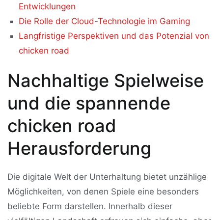
Entwicklungen
Die Rolle der Cloud-Technologie im Gaming
Langfristige Perspektiven und das Potenzial von
chicken road
Nachhaltige Spielweise
und die spannende
chicken road
Herausforderung
Die digitale Welt der Unterhaltung bietet unzählige
Möglichkeiten, von denen Spiele eine besonders
beliebte Form darstellen. Innerhalb dieser