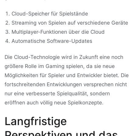
Cloud-Speicher für Spielstände
Streaming von Spielen auf verschiedene Geräte
Multiplayer-Funktionen über die Cloud
Automatische Software-Updates
Die Cloud-Technologie wird in Zukunft eine noch
größere Rolle im Gaming spielen, da sie neue
Möglichkeiten für Spieler und Entwickler bietet. Die
fortschreitenden Entwicklungen versprechen nicht
nur eine verbesserte Spielqualität, sondern
eröffnen auch völlig neue Spielkonzepte.
Langfristige
Perspektiven und das