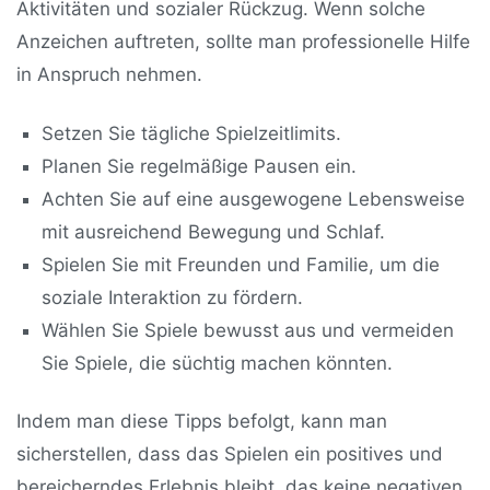
Aktivitäten und sozialer Rückzug. Wenn solche
Anzeichen auftreten, sollte man professionelle Hilfe
in Anspruch nehmen.
Setzen Sie tägliche Spielzeitlimits.
Planen Sie regelmäßige Pausen ein.
Achten Sie auf eine ausgewogene Lebensweise
mit ausreichend Bewegung und Schlaf.
Spielen Sie mit Freunden und Familie, um die
soziale Interaktion zu fördern.
Wählen Sie Spiele bewusst aus und vermeiden
Sie Spiele, die süchtig machen könnten.
Indem man diese Tipps befolgt, kann man
sicherstellen, dass das Spielen ein positives und
bereicherndes Erlebnis bleibt, das keine negativen