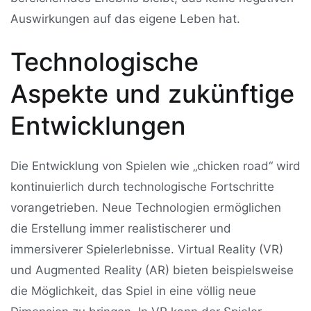
Auswirkungen auf das eigene Leben hat.
Technologische
Aspekte und zukünftige
Entwicklungen
Die Entwicklung von Spielen wie „chicken road“ wird
kontinuierlich durch technologische Fortschritte
vorangetrieben. Neue Technologien ermöglichen
die Erstellung immer realistischerer und
immersiverer Spielerlebnisse. Virtual Reality (VR)
und Augmented Reality (AR) bieten beispielsweise
die Möglichkeit, das Spiel in eine völlig neue