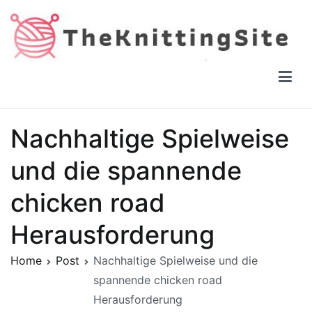
Skip
to
content
The Knitting Site
How to knit, free videos, free patterns
Nachhaltige Spielweise
und die spannende
chicken road
Herausforderung
Home
Post
Nachhaltige Spielweise und die
spannende chicken road
Herausforderung