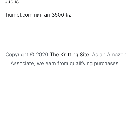
public
rhumbl.com пин ап 3500 kz
Copyright © 2020
The Knitting Site
. As an Amazon
Associate, we earn from qualifying purchases.