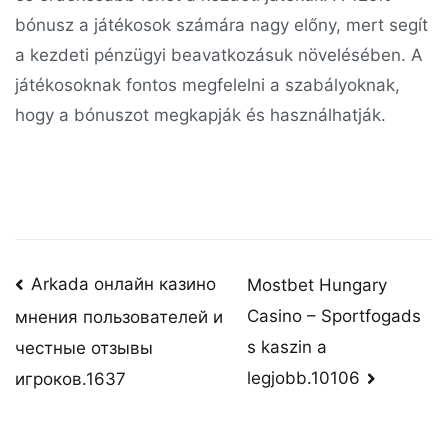
bónusz a játékosok számára nagy előny, mert segít
a kezdeti pénzügyi beavatkozásuk növelésében. A
játékosoknak fontos megfelelni a szabályoknak,
hogy a bónuszot megkapják és használhatják.
Post
Arkada онлайн казино
Mostbet Hungary
Casino – Sportfogads
мнения пользователей и
navigation
s kaszin a
честные отзывы
legjobb.10106
игроков.1637