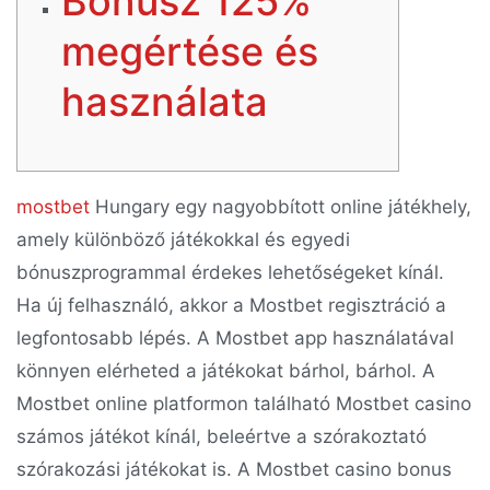
Bónusz 125%
megértése és
használata
mostbet
Hungary egy nagyobbított online játékhely,
amely különböző játékokkal és egyedi
bónuszprogrammal érdekes lehetőségeket kínál.
Ha új felhasználó, akkor a Mostbet regisztráció a
legfontosabb lépés. A Mostbet app használatával
könnyen elérheted a játékokat bárhol, bárhol. A
Mostbet online platformon található Mostbet casino
számos játékot kínál, beleértve a szórakoztató
szórakozási játékokat is. A Mostbet casino bonus