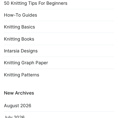
50 Knitting Tips For Beginners
How-To Guides
Knitting Basics
Knitting Books
Intarsia Designs
Knitting Graph Paper
Knitting Patterns
New Archives
August 2026
July 2026