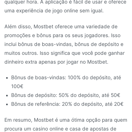
qualquer hora. A aplicação é fácil de usar e oferece
uma experiência de jogo online sem igual.
Além disso, Mostbet oferece uma variedade de
promoções e bônus para os seus jogadores. Isso
inclui bônus de boas-vindas, bônus de depósito e
muitos outros. Isso significa que você pode ganhar
dinheiro extra apenas por jogar no Mostbet.
Bônus de boas-vindas: 100% do depósito, até
100€
Bônus de depósito: 50% do depósito, até 50€
Bônus de referência: 20% do depósito, até 20€
Em resumo, Mostbet é uma ótima opção para quem
procura um casino online e casa de apostas de