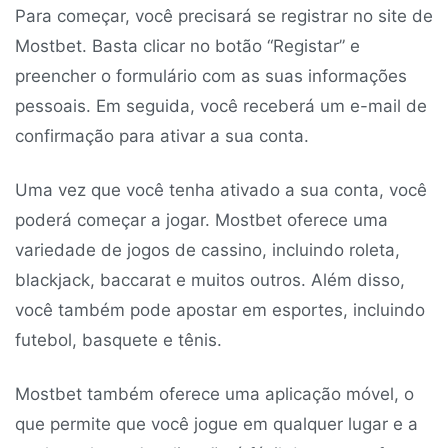
Para começar, você precisará se registrar no site de
Mostbet. Basta clicar no botão “Registar” e
preencher o formulário com as suas informações
pessoais. Em seguida, você receberá um e-mail de
confirmação para ativar a sua conta.
Uma vez que você tenha ativado a sua conta, você
poderá começar a jogar. Mostbet oferece uma
variedade de jogos de cassino, incluindo roleta,
blackjack, baccarat e muitos outros. Além disso,
você também pode apostar em esportes, incluindo
futebol, basquete e tênis.
Mostbet também oferece uma aplicação móvel, o
que permite que você jogue em qualquer lugar e a