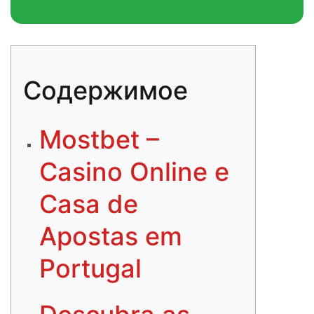
Содержимое
Mostbet –
Casino Online e
Casa de
Apostas em
Portugal