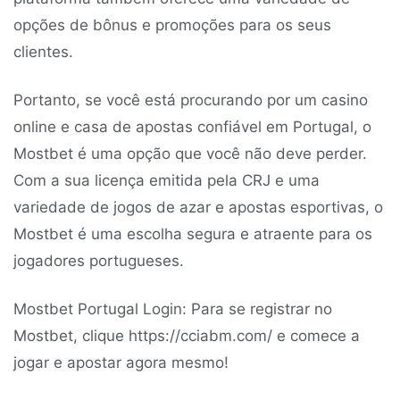
opções de bônus e promoções para os seus
clientes.
Portanto, se você está procurando por um casino
online e casa de apostas confiável em Portugal, o
Mostbet é uma opção que você não deve perder.
Com a sua licença emitida pela CRJ e uma
variedade de jogos de azar e apostas esportivas, o
Mostbet é uma escolha segura e atraente para os
jogadores portugueses.
Mostbet Portugal Login: Para se registrar no
Mostbet, clique https://cciabm.com/ e comece a
jogar e apostar agora mesmo!