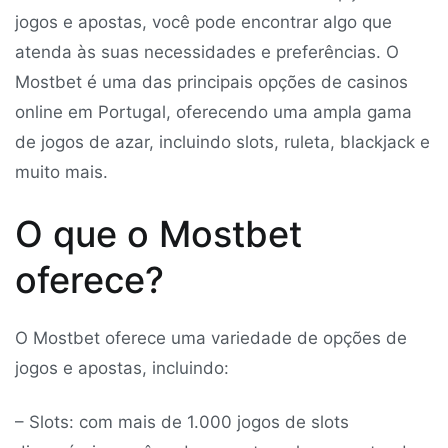
jogos e apostas, você pode encontrar algo que
atenda às suas necessidades e preferências. O
Mostbet é uma das principais opções de casinos
online em Portugal, oferecendo uma ampla gama
de jogos de azar, incluindo slots, ruleta, blackjack e
muito mais.
O que o Mostbet
oferece?
O Mostbet oferece uma variedade de opções de
jogos e apostas, incluindo:
– Slots: com mais de 1.000 jogos de slots