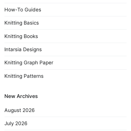
How-To Guides
Knitting Basics
Knitting Books
Intarsia Designs
Knitting Graph Paper
Knitting Patterns
New Archives
August 2026
July 2026