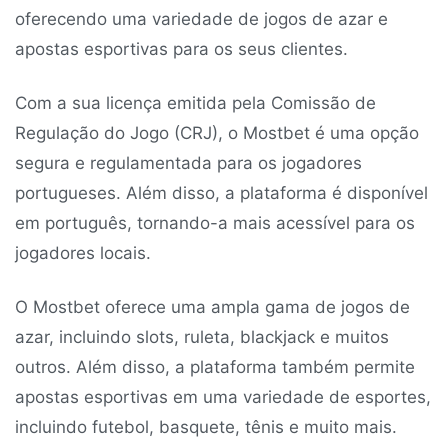
oferecendo uma variedade de jogos de azar e
apostas esportivas para os seus clientes.
Com a sua licença emitida pela Comissão de
Regulação do Jogo (CRJ), o Mostbet é uma opção
segura e regulamentada para os jogadores
portugueses. Além disso, a plataforma é disponível
em português, tornando-a mais acessível para os
jogadores locais.
O Mostbet oferece uma ampla gama de jogos de
azar, incluindo slots, ruleta, blackjack e muitos
outros. Além disso, a plataforma também permite
apostas esportivas em uma variedade de esportes,
incluindo futebol, basquete, tênis e muito mais.