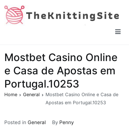
Skip
to
content
The Knitting Site
How to knit, free videos, free patterns
Mostbet Casino Online
e Casa de Apostas em
Portugal.10253
Home
General
Mostbet Casino Online e Casa de
Apostas em Portugal.10253
Posted in
General
By
Penny