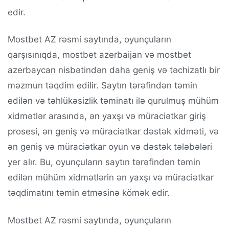
edir.
Mostbet AZ rəsmi saytında, oyunçuların
qarşısınıqda, mostbet azerbaijan və mostbet
azerbaycan nisbətindən daha geniş və təchizatlı bir
məzmun təqdim edilir. Saytın tərəfindən təmin
edilən və təhlükəsizlik təminatı ilə qurulmuş mühüm
xidmətlər arasında, ən yaxşı və müraciətkar giriş
prosesi, ən geniş və müraciətkar dəstək xidməti, və
ən geniş və müraciətkar oyun və dəstək tələbələri
yer alır. Bu, oyunçuların saytın tərəfindən təmin
edilən mühüm xidmətlərin ən yaxşı və müraciətkar
təqdimatını təmin etməsinə kömək edir.
Mostbet AZ rəsmi saytında, oyunçuların