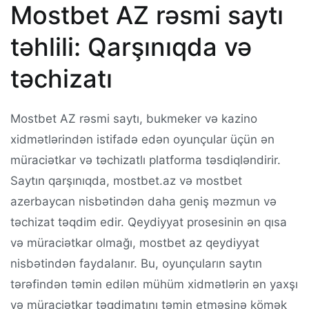
Mostbet AZ rəsmi saytı
təhlili: Qarşınıqda və
təchizatı
Mostbet AZ rəsmi saytı, bukmeker və kazino
xidmətlərindən istifadə edən oyunçular üçün ən
müraciətkar və təchizatlı platforma təsdiqləndirir.
Saytın qarşınıqda, mostbet.az və mostbet
azerbaycan nisbətindən daha geniş məzmun və
təchizat təqdim edir. Qeydiyyat prosesinin ən qısa
və müraciətkar olmağı, mostbet az qeydiyyat
nisbətindən faydalanır. Bu, oyunçuların saytın
tərəfindən təmin edilən mühüm xidmətlərin ən yaxşı
və müraciətkar təqdimatını təmin etməsinə kömək