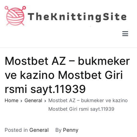
Skip
to
content
The Knitting Site
How to knit, free videos, free patterns
Mostbet AZ – bukmeker
ve kazino Mostbet Giri
rsmi sayt.11939
Home
General
Mostbet AZ – bukmeker ve kazino
Mostbet Giri rsmi sayt.11939
Posted in
General
By
Penny