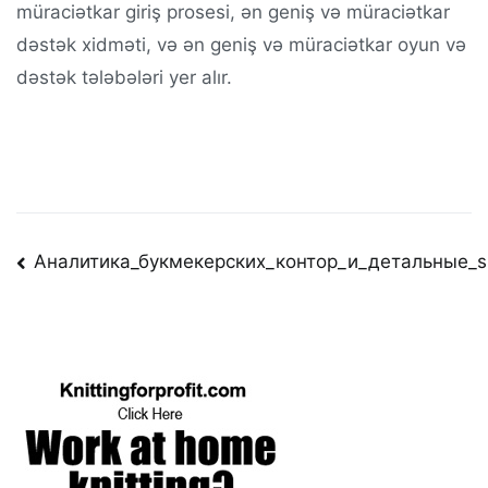
müraciətkar giriş prosesi, ən geniş və müraciətkar
dəstək xidməti, və ən geniş və müraciətkar oyun və
dəstək tələbələri yer alır.
Post
Аналитика_букмекерских_контор_и_детальные_s
navigation