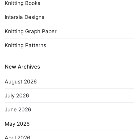
Knitting Books
Intarsia Designs
Knitting Graph Paper
Knitting Patterns
New Archives
August 2026
July 2026
June 2026
May 2026
April 2026