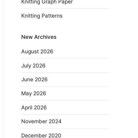
Knitting Graph Paper
Knitting Patterns
New Archives
August 2026
July 2026
June 2026
May 2026
April 2026
November 2024
December 2020