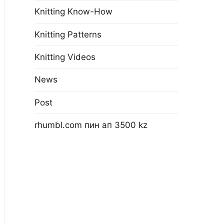
Knitting Know-How
Knitting Patterns
Knitting Videos
News
Post
rhumbl.com пин ап 3500 kz