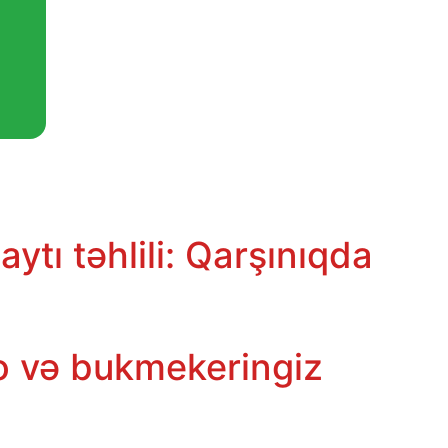
ytı təhlili: Qarşınıqda
o və bukmekeringiz