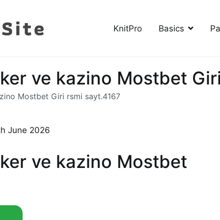
KnitPro
Basics
Pa
The Knitting Site
How to knit, free videos, free patterns
er ve kazino Mostbet Giri
ino Mostbet Giri rsmi sayt.4167
th June 2026
ker ve kazino Mostbet