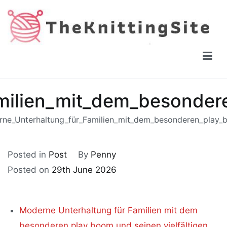
Skip
to
content
The Knitting Site
How to knit, free videos, free patterns
milien_mit_dem_besondere
ne_Unterhaltung_für_Familien_mit_dem_besonderen_play_b
Posted in
Post
By
Penny
Posted on
29th June 2026
Moderne Unterhaltung für Familien mit dem
besonderen play boom und seinen vielfältigen