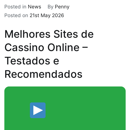
Posted in
News
By
Penny
Posted on
21st May 2026
Melhores Sites de
Cassino Online –
Testados e
Recomendados