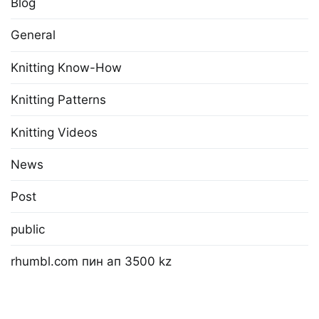
Blog
General
Knitting Know-How
Knitting Patterns
Knitting Videos
News
Post
public
rhumbl.com пин ап 3500 kz