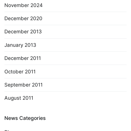
November 2024
December 2020
December 2013
January 2013
December 2011
October 2011
September 2011
August 2011
News Categories