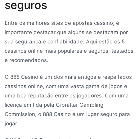
seguros
Entre os melhores sites de apostas cassino, é
importante destacar que alguns se destacam por
sua segurança e confiabilidade. Aqui estão os 5
cassinos online mais populares e seguros, testados
e recomendados.
O 888 Casino é um dos mais antigos e respeitados
cassinos online, com uma vasta gama de jogos e
uma boa reputação entre os jogadores. Com uma
licença emitida pela Gibraltar Gambling
Commission, o 888 Casino é um lugar seguro para
jogar.