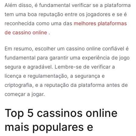
Além disso, é fundamental verificar se a plataforma
tem uma boa reputação entre os jogadores e se é
reconhecida como uma das
melhores plataformas
de cassino online
.
Em resumo, escolher um cassino online confiável é
fundamental para garantir uma experiência de jogo
segura e agradável. Lembre-se de verificar a
licença e regulamentação, a segurança e
criptografia, e a reputação da plataforma antes de
começar a jogar.
Top 5 cassinos online
mais populares e