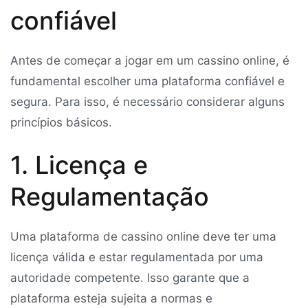
confiável
Antes de começar a jogar em um cassino online, é
fundamental escolher uma plataforma confiável e
segura. Para isso, é necessário considerar alguns
princípios básicos.
1. Licença e
Regulamentação
Uma plataforma de cassino online deve ter uma
licença válida e estar regulamentada por uma
autoridade competente. Isso garante que a
plataforma esteja sujeita a normas e