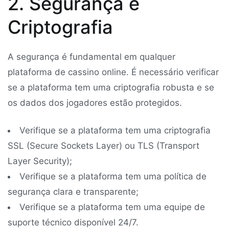
2. Segurança e
Criptografia
A segurança é fundamental em qualquer
plataforma de cassino online. É necessário verificar
se a plataforma tem uma criptografia robusta e se
os dados dos jogadores estão protegidos.
Verifique se a plataforma tem uma criptografia
SSL (Secure Sockets Layer) ou TLS (Transport
Layer Security);
Verifique se a plataforma tem uma política de
segurança clara e transparente;
Verifique se a plataforma tem uma equipe de
suporte técnico disponível 24/7.