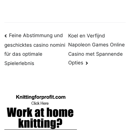
Post
Feine Abstimmung und
Koel en Verfijnd
Napoleon Games Online
geschicktes casino nomini
navigation
Casino met Spannende
für das optimale
Opties
Spielerlebnis