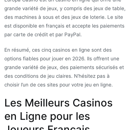
grande variété de jeux, y compris des jeux de table,
des machines à sous et des jeux de loterie. Le site
est disponible en français et accepte les paiements
par carte de crédit et par PayPal.
En résumé, ces cinq casinos en ligne sont des
options fiables pour jouer en 2026. Ils offrent une
grande variété de jeux, des paiements sécurisés et
des conditions de jeu claires. N’hésitez pas à
choisir l’un de ces sites pour votre jeu en ligne.
Les Meilleurs Casinos
en Ligne pour les
Joueurs Français