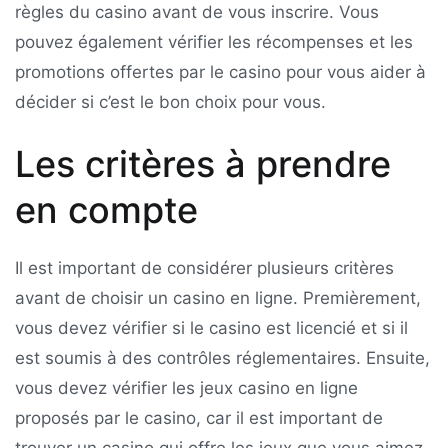
règles du casino avant de vous inscrire. Vous
pouvez également vérifier les récompenses et les
promotions offertes par le casino pour vous aider à
décider si c’est le bon choix pour vous.
Les critères à prendre
en compte
Il est important de considérer plusieurs critères
avant de choisir un casino en ligne. Premièrement,
vous devez vérifier si le casino est licencié et si il
est soumis à des contrôles réglementaires. Ensuite,
vous devez vérifier les jeux casino en ligne
proposés par le casino, car il est important de
trouver un casino qui offre les jeux que vous aimez.