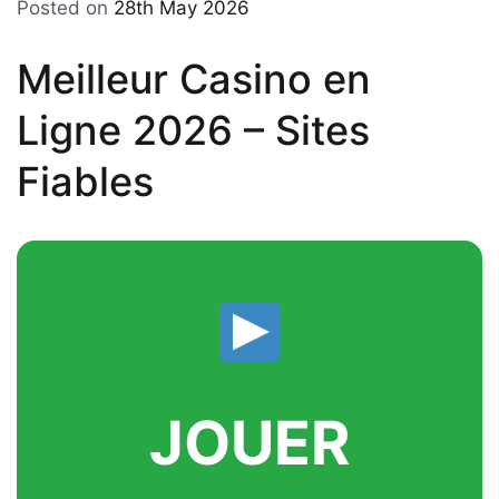
Posted on
28th May 2026
Meilleur Casino en
Ligne 2026 – Sites
Fiables
JOUER