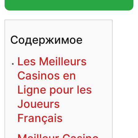
Содержимое
Les Meilleurs
Casinos en
Ligne pour les
Joueurs
Français