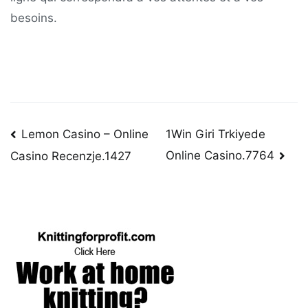
besoins.
Post
Lemon Casino – Online
1Win Giri Trkiyede
Online Casino.7764
Casino Recenzje.1427
navigation