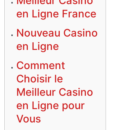
Meilleur Casino
en Ligne France
Nouveau Casino
en Ligne
Comment
Choisir le
Meilleur Casino
en Ligne pour
Vous