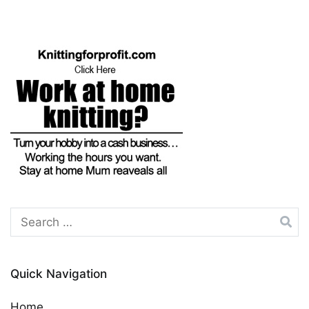
Search
for:
Quick Navigation
Home