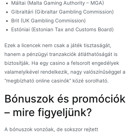
Máltai (Malta Gaming Authority – MGA)
Gibraltári (Gibraltar Gambling Commission)
Brit (UK Gambling Commission)
Estóniai (Estonian Tax and Customs Board)
Ezek a licencek nem csak a játék tisztaságát,
hanem a pénzügyi tranzakciók átláthatóságát is
biztosítják. Ha egy casino a felsorolt engedélyek
valamelyikével rendelkezik, nagy valószínűséggel a
“megbízható online casinók” közé sorolható.
Bónuszok és promóciók
– mire figyeljünk?
A bónuszok vonzóak, de sokszor rejtett