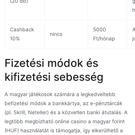
(20 db)
h
Cashback
5000
nincs
10%
Ft/hónap
j
Fizetési módok és
kifizetési sebesség
A magyar játékosok számára a legkedveltebb
befizetési módok a bankkártya, az e-pénztárcák
(pl. Skrill, Neteller) és a közvetlen banki átutalás. A
legtöbb megbízható online casino a magyar forint
(HUF) használatát is támogatja, így elkerülhető a