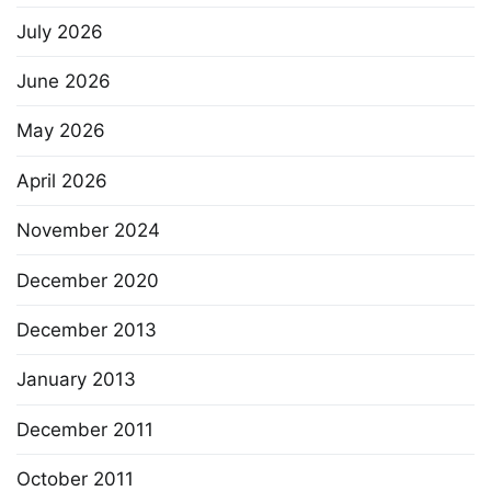
July 2026
June 2026
May 2026
April 2026
November 2024
December 2020
December 2013
January 2013
December 2011
October 2011