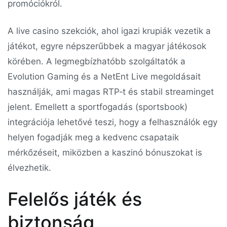
promóciókról.
A live casino szekciók, ahol igazi krupiák vezetik a
játékot, egyre népszerűbbek a magyar játékosok
körében. A legmegbízhatóbb szolgáltatók a
Evolution Gaming és a NetEnt Live megoldásait
használják, ami magas RTP‑t és stabil streaminget
jelent. Emellett a sportfogadás (sportsbook)
integrációja lehetővé teszi, hogy a felhasználók egy
helyen fogadják meg a kedvenc csapataik
mérkőzéseit, miközben a kaszinó bónuszokat is
élvezhetik.
Felelős játék és
biztonság