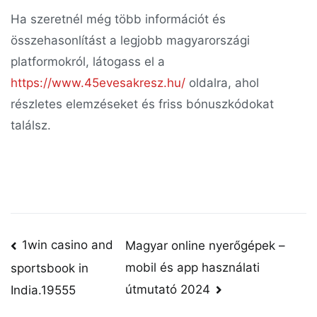
Ha szeretnél még több információt és
összehasonlítást a legjobb magyarországi
platformokról, látogass el a
https://www.45evesakresz.hu/
oldalra, ahol
részletes elemzéseket és friss bónuszkódokat
találsz.
Post
1win casino and
Magyar online nyerőgépek –
mobil és app használati
sportsbook in
navigation
útmutató 2024
India.19555