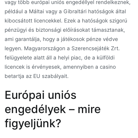
vagy több európai uniós engedéllyel rendelkeznek,
például a Máltai vagy a Gibraltári hatóságok által
kibocsátott licencekkel. Ezek a hatóságok szigorú
pénzügyi és biztonsági előírásokat támasztanak,
ami garantálja, hogy a játékosok pénze védve
legyen. Magyarországon a Szerencsejáték Zrt.
felügyelete alatt áll a helyi piac, de a külföldi
licencek is érvényesek, amennyiben a casino
betartja az EU szabályait.
Európai uniós
engedélyek – mire
figyeljünk?