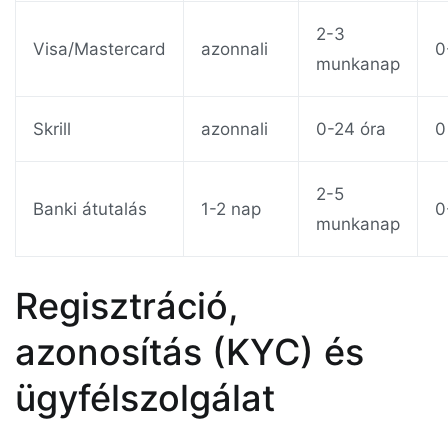
2-3
Visa/Mastercard
azonnali
0
munkanap
Skrill
azonnali
0-24 óra
0
2-5
Banki átutalás
1-2 nap
0
munkanap
Regisztráció,
azonosítás (KYC) és
ügyfélszolgálat