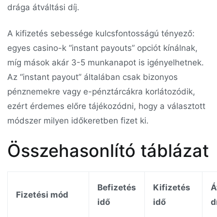
drága átváltási díj.
A kifizetés sebessége kulcsfontosságú tényező:
egyes casino-k “instant payouts” opciót kínálnak,
míg mások akár 3-5 munkanapot is igényelhetnek.
Az “instant payout” általában csak bizonyos
pénznemekre vagy e-pénztárcákra korlátozódik,
ezért érdemes előre tájékozódni, hogy a választott
módszer milyen időkeretben fizet ki.
Összehasonlító táblázat
Befizetés
Kifizetés
Á
Fizetési mód
idő
idő
d