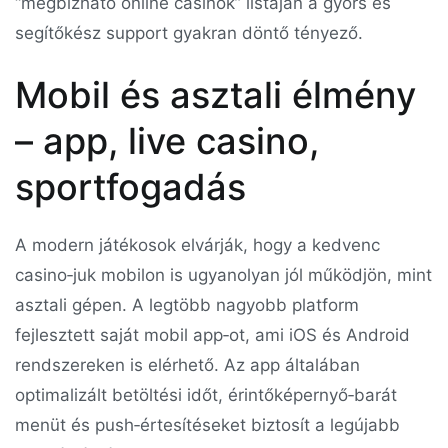
“megbízható online casinók” listáján a gyors és
segítőkész support gyakran döntő tényező.
Mobil és asztali élmény
– app, live casino,
sportfogadás
A modern játékosok elvárják, hogy a kedvenc
casino‑juk mobilon is ugyanolyan jól működjön, mint
asztali gépen. A legtöbb nagyobb platform
fejlesztett saját mobil app‑ot, ami iOS és Android
rendszereken is elérhető. Az app általában
optimalizált betöltési időt, érintőképernyő‑barát
menüt és push‑értesítéseket biztosít a legújabb