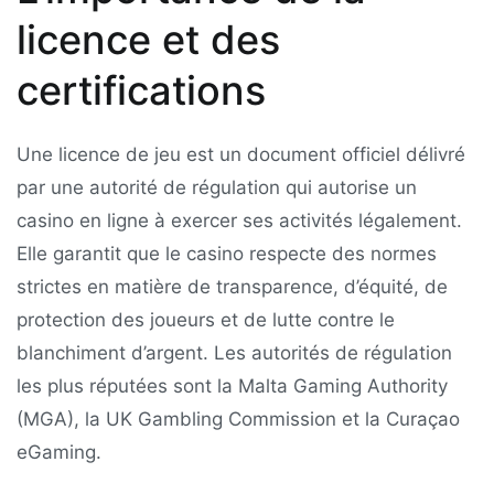
licence et des
certifications
Une licence de jeu est un document officiel délivré
par une autorité de régulation qui autorise un
casino en ligne à exercer ses activités légalement.
Elle garantit que le casino respecte des normes
strictes en matière de transparence, d’équité, de
protection des joueurs et de lutte contre le
blanchiment d’argent. Les autorités de régulation
les plus réputées sont la Malta Gaming Authority
(MGA), la UK Gambling Commission et la Curaçao
eGaming.