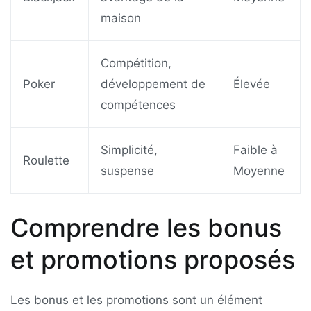
maison
Compétition,
Poker
développement de
Élevée
compétences
Simplicité,
Faible à
Roulette
suspense
Moyenne
Comprendre les bonus
et promotions proposés
Les bonus et les promotions sont un élément