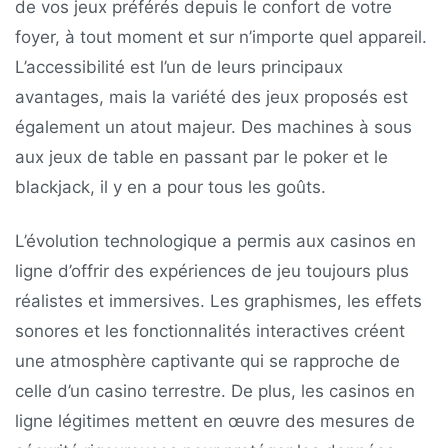
de vos jeux préférés depuis le confort de votre
foyer, à tout moment et sur n’importe quel appareil.
L’accessibilité est l’un de leurs principaux
avantages, mais la variété des jeux proposés est
également un atout majeur. Des machines à sous
aux jeux de table en passant par le poker et le
blackjack, il y en a pour tous les goûts.
L’évolution technologique a permis aux casinos en
ligne d’offrir des expériences de jeu toujours plus
réalistes et immersives. Les graphismes, les effets
sonores et les fonctionnalités interactives créent
une atmosphère captivante qui se rapproche de
celle d’un casino terrestre. De plus, les casinos en
ligne légitimes mettent en œuvre des mesures de