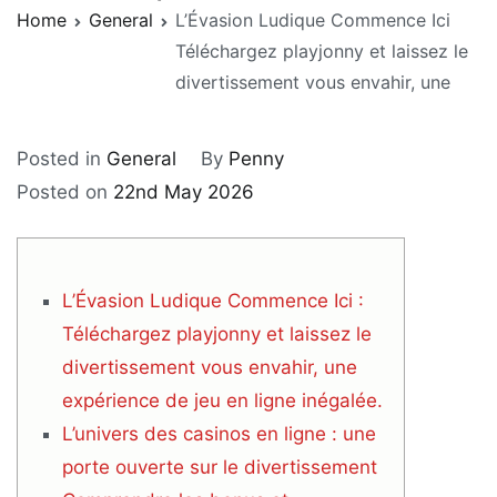
Home
General
L’Évasion Ludique Commence Ici
Téléchargez playjonny et laissez le
divertissement vous envahir, une
Posted in
General
By
Penny
Posted on
22nd May 2026
L’Évasion Ludique Commence Ici :
Téléchargez playjonny et laissez le
divertissement vous envahir, une
expérience de jeu en ligne inégalée.
L’univers des casinos en ligne : une
porte ouverte sur le divertissement