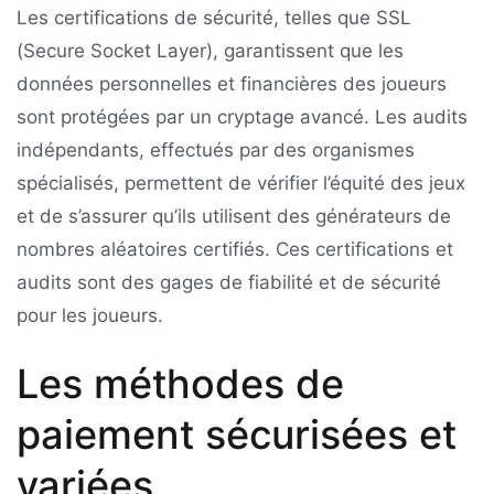
Les certifications de sécurité, telles que SSL
(Secure Socket Layer), garantissent que les
données personnelles et financières des joueurs
sont protégées par un cryptage avancé. Les audits
indépendants, effectués par des organismes
spécialisés, permettent de vérifier l’équité des jeux
et de s’assurer qu’ils utilisent des générateurs de
nombres aléatoires certifiés. Ces certifications et
audits sont des gages de fiabilité et de sécurité
pour les joueurs.
Les méthodes de
paiement sécurisées et
variées