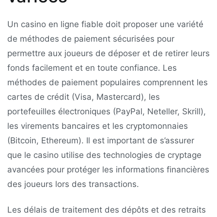
Un casino en ligne fiable doit proposer une variété
de méthodes de paiement sécurisées pour
permettre aux joueurs de déposer et de retirer leurs
fonds facilement et en toute confiance. Les
méthodes de paiement populaires comprennent les
cartes de crédit (Visa, Mastercard), les
portefeuilles électroniques (PayPal, Neteller, Skrill),
les virements bancaires et les cryptomonnaies
(Bitcoin, Ethereum). Il est important de s’assurer
que le casino utilise des technologies de cryptage
avancées pour protéger les informations financières
des joueurs lors des transactions.
Les délais de traitement des dépôts et des retraits