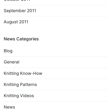
September 2011
August 2011
News Categories
Blog
General
Knitting Know-How
Knitting Patterns
Knitting Videos
News