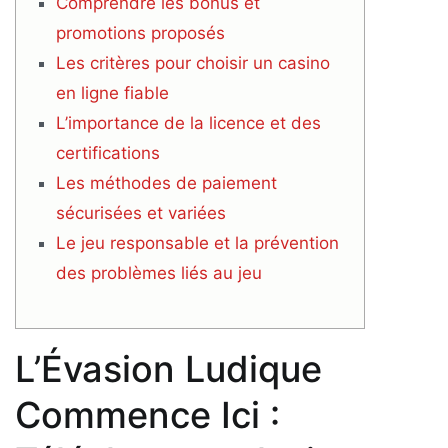
Comprendre les bonus et
promotions proposés
Les critères pour choisir un casino
en ligne fiable
L’importance de la licence et des
certifications
Les méthodes de paiement
sécurisées et variées
Le jeu responsable et la prévention
des problèmes liés au jeu
L’Évasion Ludique
Commence Ici :