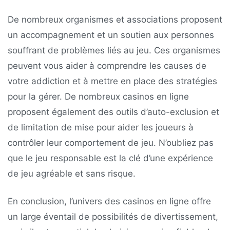
De nombreux organismes et associations proposent
un accompagnement et un soutien aux personnes
souffrant de problèmes liés au jeu. Ces organismes
peuvent vous aider à comprendre les causes de
votre addiction et à mettre en place des stratégies
pour la gérer. De nombreux casinos en ligne
proposent également des outils d’auto-exclusion et
de limitation de mise pour aider les joueurs à
contrôler leur comportement de jeu. N’oubliez pas
que le jeu responsable est la clé d’une expérience
de jeu agréable et sans risque.
En conclusion, l’univers des casinos en ligne offre
un large éventail de possibilités de divertissement,