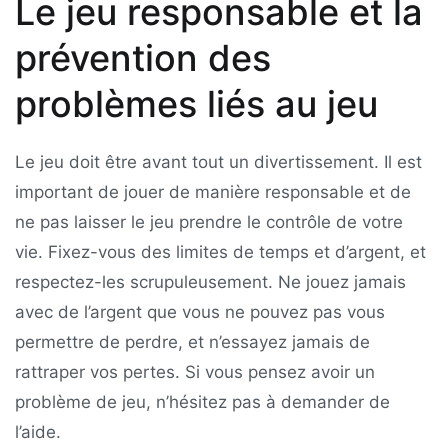
Le jeu responsable et la
prévention des
problèmes liés au jeu
Le jeu doit être avant tout un divertissement. Il est
important de jouer de manière responsable et de
ne pas laisser le jeu prendre le contrôle de votre
vie. Fixez-vous des limites de temps et d’argent, et
respectez-les scrupuleusement. Ne jouez jamais
avec de l’argent que vous ne pouvez pas vous
permettre de perdre, et n’essayez jamais de
rattraper vos pertes. Si vous pensez avoir un
problème de jeu, n’hésitez pas à demander de
l’aide.