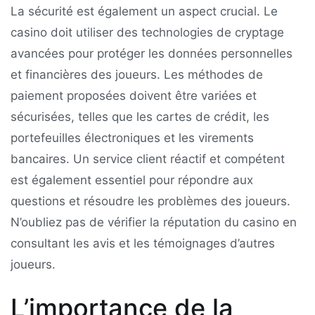
La sécurité est également un aspect crucial. Le
casino doit utiliser des technologies de cryptage
avancées pour protéger les données personnelles
et financières des joueurs. Les méthodes de
paiement proposées doivent être variées et
sécurisées, telles que les cartes de crédit, les
portefeuilles électroniques et les virements
bancaires. Un service client réactif et compétent
est également essentiel pour répondre aux
questions et résoudre les problèmes des joueurs.
N’oubliez pas de vérifier la réputation du casino en
consultant les avis et les témoignages d’autres
joueurs.
L’importance de la