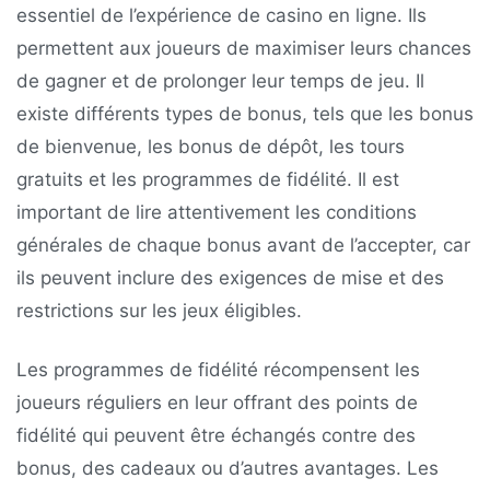
essentiel de l’expérience de casino en ligne. Ils
permettent aux joueurs de maximiser leurs chances
de gagner et de prolonger leur temps de jeu. Il
existe différents types de bonus, tels que les bonus
de bienvenue, les bonus de dépôt, les tours
gratuits et les programmes de fidélité. Il est
important de lire attentivement les conditions
générales de chaque bonus avant de l’accepter, car
ils peuvent inclure des exigences de mise et des
restrictions sur les jeux éligibles.
Les programmes de fidélité récompensent les
joueurs réguliers en leur offrant des points de
fidélité qui peuvent être échangés contre des
bonus, des cadeaux ou d’autres avantages. Les