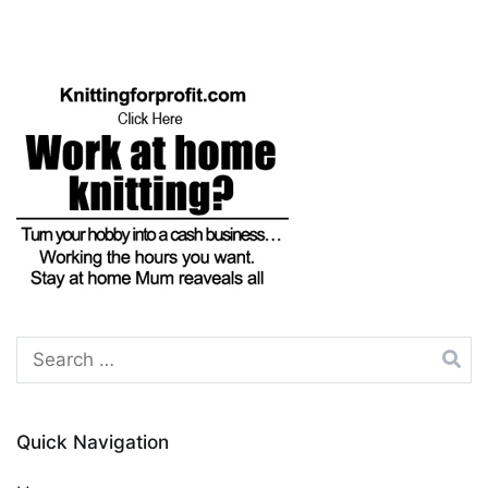
Search
for:
Quick Navigation