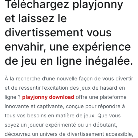
Téléchargez playjonny
et laissez le
divertissement vous
envahir, une expérience
de jeu en ligne inégalée.
À la recherche d’une nouvelle façon de vous divertir
et de ressentir l’excitation des jeux de hasard en
ligne ?
playjonny download
offre une plateforme
innovante et captivante, conçue pour répondre à
tous vos besoins en matière de jeux. Que vous
soyez un joueur expérimenté ou un débutant,
découvrez un univers de divertissement accessible,