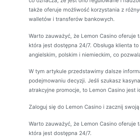
co oznacza, że jest ono regulowane i nadz
także oferuje możliwość korzystania z różn
walletów i transferów bankowych.
Warto zauważyć, że Lemon Casino oferuje ta
która jest dostępna 24/7. Obsługa klienta to
angielskim, polskim i niemieckim, co pozwa
W tym artykule przedstawimy dalsze infor
podejmowaniu decyzji. Jeśli szukasz kasyna o
atrakcyjne promocje, to Lemon Casino jest
Zaloguj się do Lemon Casino i zacznij swoj
Warto zauważyć, że Lemon Casino oferuje ta
która jest dostępna 24/7.