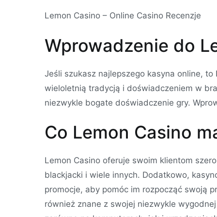
Lemon Casino – Online Casino Recenzje
Wprowadzenie do L
Jeśli szukasz najlepszego kasyna online, t
wieloletnią tradycją i doświadczeniem w br
niezwykle bogate doświadczenie gry. Wpr
Co Lemon Casino ma
Lemon Casino oferuje swoim klientom szeroki
blackjacki i wiele innych. Dodatkowo, kasyn
promocje, aby pomóc im rozpocząć swoją p
również znane z swojej niezwykle wygodnej 