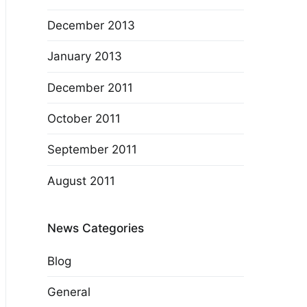
December 2013
January 2013
December 2011
October 2011
September 2011
August 2011
News Categories
Blog
General