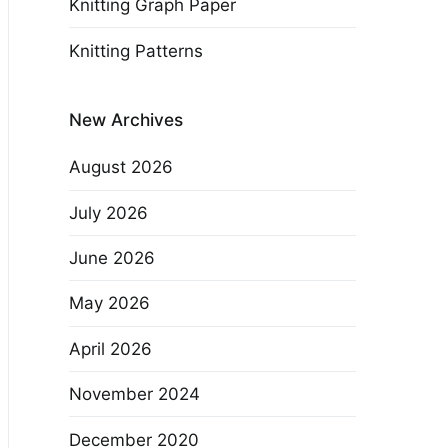
Knitting Graph Paper
Knitting Patterns
New Archives
August 2026
July 2026
June 2026
May 2026
April 2026
November 2024
December 2020