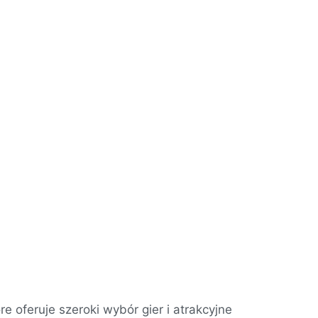
re oferuje szeroki wybór gier i atrakcyjne