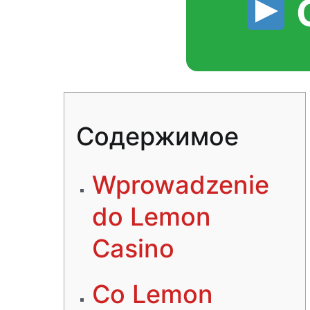
Содержимое
Wprowadzenie
do Lemon
Casino
Co Lemon