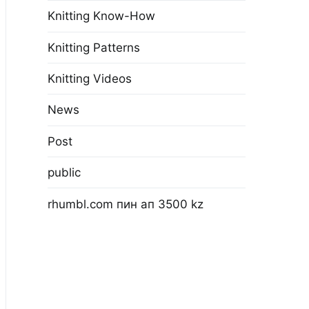
Knitting Know-How
Knitting Patterns
Knitting Videos
News
Post
public
rhumbl.com пин ап 3500 kz