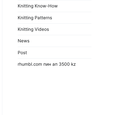
Knitting Know-How
Knitting Patterns
Knitting Videos
News
Post
rhumbl.com пин ап 3500 kz