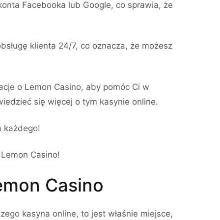
onta Facebooka lub Google, co sprawia, że
bsługę klienta 24/7, co oznacza, że możesz
macje o Lemon Casino, aby pomóc Ci w
iedzieć się więcej o tym kasynie online.
a każdego!
e Lemon Casino!
emon Casino
zego kasyna online, to jest właśnie miejsce,