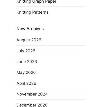
Knitting Graph Paper
Knitting Patterns
New Archives
August 2026
July 2026
June 2026
May 2026
April 2026
November 2024
December 2020