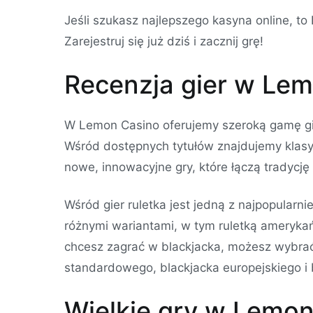
Jeśli szukasz najlepszego kasyna online, t
Zarejestruj się już dziś i zacznij grę!
Recenzja gier w Le
W Lemon Casino oferujemy szeroką gamę gie
Wśród dostępnych tytułów znajdujemy klasyki,
nowe, innowacyjne gry, które łączą tradycj
Wśród gier ruletka jest jedną z najpopula
różnymi wariantami, w tym ruletką amerykań
chcesz zagrać w blackjacka, możesz wybrać
standardowego, blackjacka europejskiego i
Wielkie gry w Lemon