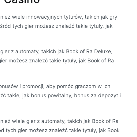
eż wiele innowacyjnych tytułów, takich jak gry
ród tych gier możesz znaleźć takie tytuły, jak
ier z automaty, takich jak Book of Ra Deluxe,
gier możesz znaleźć takie tytuły, jak Book of Ra
onusów i promocji, aby pomóc graczom w ich
 takie, jak bonus powitalny, bonus za depozyt i
eż wiele gier z automaty, takich jak Book of Ra
ód tych gier możesz znaleźć takie tytuły, jak Book