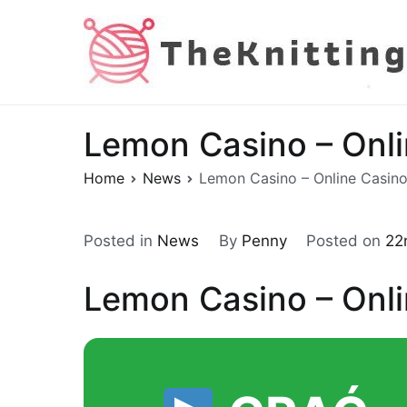
Skip
to
content
Lemon Casino – Onli
Home
News
Lemon Casino – Online Casino
Posted in
News
By
Penny
Posted on
22
Lemon Casino – Onli