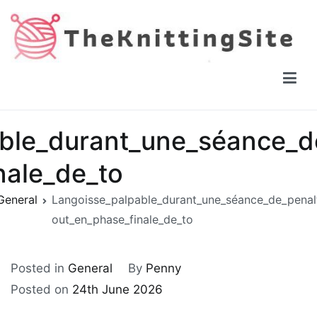
Skip
to
content
The Knitting Site
How to knit, free videos, free patterns
ble_durant_une_séance_d
nale_de_to
General
Langoisse_palpable_durant_une_séance_de_penal
out_en_phase_finale_de_to
Posted in
General
By
Penny
Posted on
24th June 2026