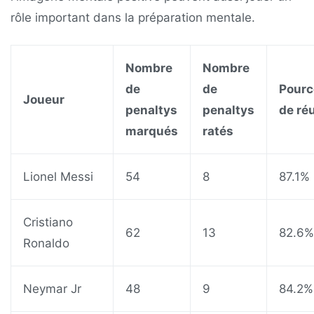
rôle important dans la préparation mentale.
Nombre
Nombre
de
de
Pourc
Joueur
penaltys
penaltys
de ré
marqués
ratés
Lionel Messi
54
8
87.1%
Cristiano
62
13
82.6%
Ronaldo
Neymar Jr
48
9
84.2%