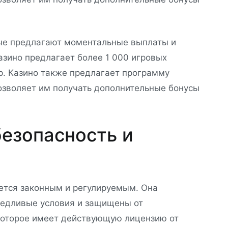
рые предлагают моментальные выплаты и
казино предлагает более 1 000 игровых
р. Казино также предлагает программу
позволяет им получать дополнительные бонусы
безопасность и
яется законным и регулируемым. Она
ведливые условия и защищены от
которое имеет действующую лицензию от