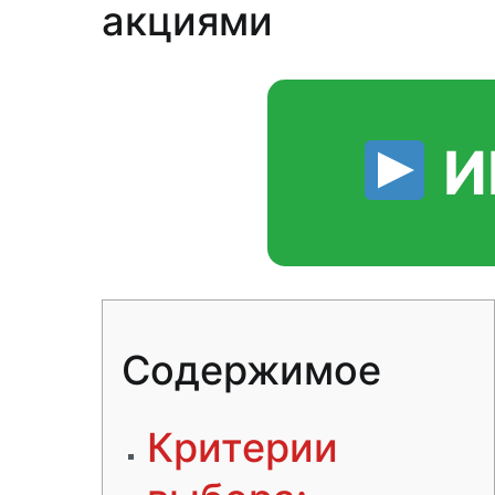
акциями
И
Содержимое
Критерии