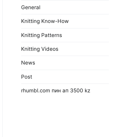
General
Knitting Know-How
Knitting Patterns
Knitting Videos
News
Post
rhumbl.com пин ап 3500 kz