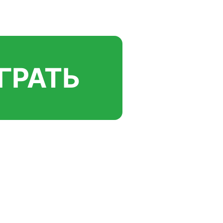
ГРАТЬ