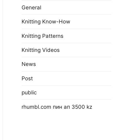
General
Knitting Know-How
Knitting Patterns
Knitting Videos
News
Post
public
rhumbl.com пин ап 3500 kz