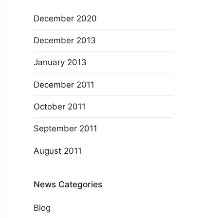
December 2020
December 2013
January 2013
December 2011
October 2011
September 2011
August 2011
News Categories
Blog