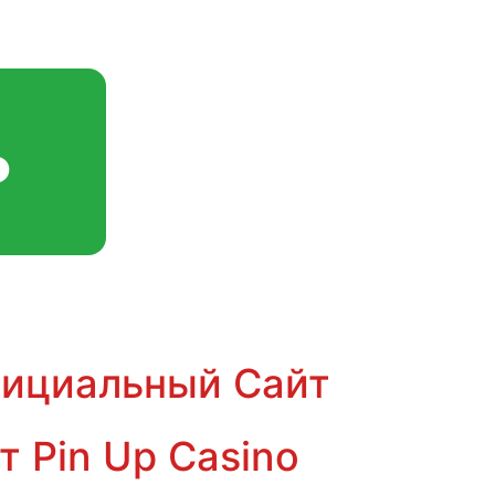
Ь
Официальный Сайт
 Pin Up Casino