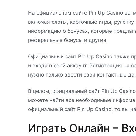
На официальном сайте Pin Up Casino вы 
включая слоты, карточные игры, рулетку
информацию о бонусах, которые предлаг
реферальные бонусы и другие.
Официальный сайт Pin Up Casino также 
и входа в свой аккаунт. Регистрация на с
нужно только ввести свои контактные дан
В целом, официальный сайт Pin Up Casino
можете найти все необходимые информаци
официальный сайт Pin Up Casino, то вы н
Играть Онлайн – В