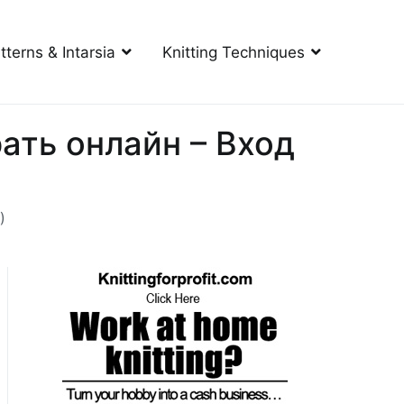
tterns & Intarsia
Knitting Techniques
ать онлайн – Вход
)