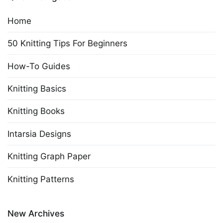
Home
50 Knitting Tips For Beginners
How-To Guides
Knitting Basics
Knitting Books
Intarsia Designs
Knitting Graph Paper
Knitting Patterns
New Archives