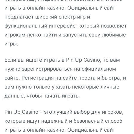
играть в онлайн-казино. Официальный сайт
предлагает широкий спектр игр и
функциональный интерфейс, который позволяет
игрокам легко найти и запустить свои любимые
игры.
Если вы ищете играть в Pin Up Casino, то вам
нужно зарегистрироваться на официальном
сайте. Регистрация на сайте проста и быстра, и
вам нужно только указать некоторые личные
данные, чтобы начать играть.
Pin Up Casino – это лучший выбор для игроков,
которые ищут надежный и безопасный способ
играть в онлайн-казино. Официальный сайт