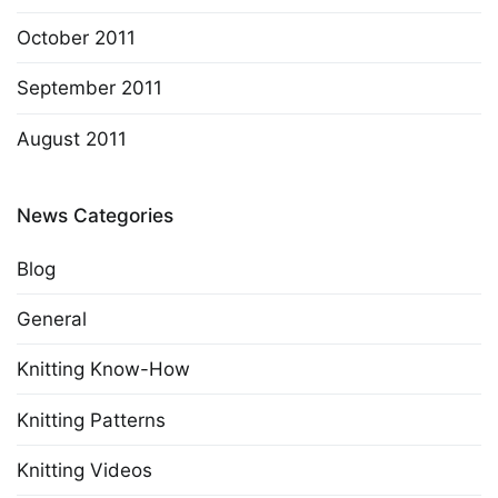
October 2011
September 2011
August 2011
News Categories
Blog
General
Knitting Know-How
Knitting Patterns
Knitting Videos