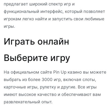
предлагает широкий спектр игр и
функциональный интерфейс, который позволяет
игрокам легко найти и запустить свои любимые
игры.
Играть онлайн
Выберите игру
На официальном сайте Pin Up казино вы можете
выбрать из более 3000 игр, включая слоты,
карточные игры, рулетку и другие. Все игры
имеют высокое качество и обеспечивают вам
развлекательный опыт.