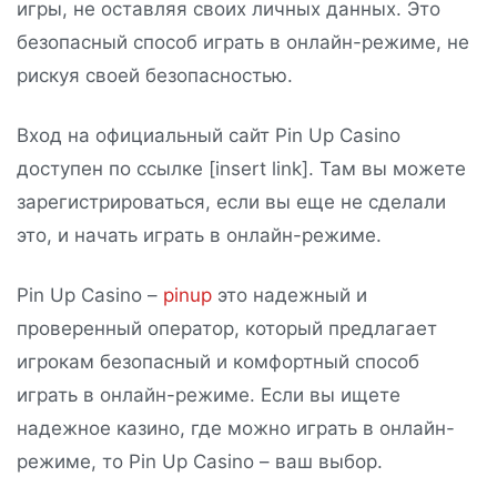
игры, не оставляя своих личных данных. Это
безопасный способ играть в онлайн-режиме, не
рискуя своей безопасностью.
Вход на официальный сайт Pin Up Casino
доступен по ссылке [insert link]. Там вы можете
зарегистрироваться, если вы еще не сделали
это, и начать играть в онлайн-режиме.
Pin Up Casino –
pinup
это надежный и
проверенный оператор, который предлагает
игрокам безопасный и комфортный способ
играть в онлайн-режиме. Если вы ищете
надежное казино, где можно играть в онлайн-
режиме, то Pin Up Casino – ваш выбор.