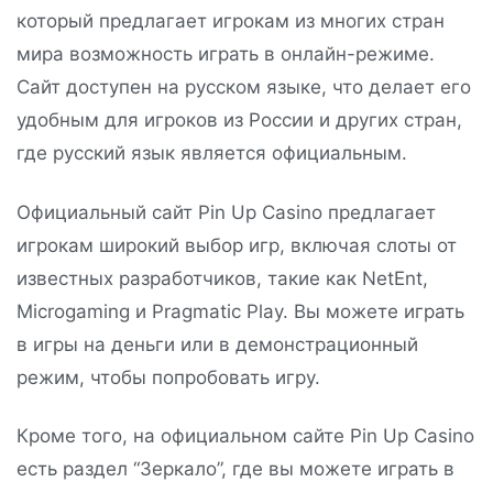
который предлагает игрокам из многих стран
мира возможность играть в онлайн-режиме.
Сайт доступен на русском языке, что делает его
удобным для игроков из России и других стран,
где русский язык является официальным.
Официальный сайт Pin Up Casino предлагает
игрокам широкий выбор игр, включая слоты от
известных разработчиков, такие как NetEnt,
Microgaming и Pragmatic Play. Вы можете играть
в игры на деньги или в демонстрационный
режим, чтобы попробовать игру.
Кроме того, на официальном сайте Pin Up Casino
есть раздел “Зеркало”, где вы можете играть в