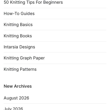
50 Knitting Tips For Beginners
How-To Guides
Knitting Basics
Knitting Books
Intarsia Designs
Knitting Graph Paper
Knitting Patterns
New Archives
August 2026
July 2026