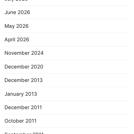
June 2026
May 2026
April 2026
November 2024
December 2020
December 2013
January 2013
December 2011
October 2011