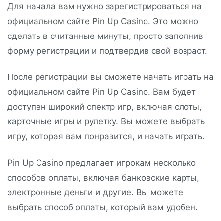
Для начала вам нужно зарегистрироваться на
официальном сайте Pin Up Casino. Это можно
сделать в считанные минуты, просто заполнив
форму регистрации и подтвердив свой возраст.
После регистрации вы сможете начать играть на
официальном сайте Pin Up Casino. Вам будет
доступен широкий спектр игр, включая слоты,
карточные игры и рулетку. Вы можете выбрать
игру, которая вам понравится, и начать играть.
Pin Up Casino предлагает игрокам несколько
способов оплаты, включая банковские карты,
электронные деньги и другие. Вы можете
выбрать способ оплаты, который вам удобен.