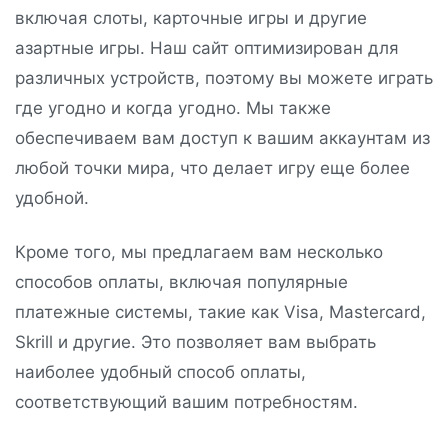
включая слоты, карточные игры и другие
азартные игры. Наш сайт оптимизирован для
различных устройств, поэтому вы можете играть
где угодно и когда угодно. Мы также
обеспечиваем вам доступ к вашим аккаунтам из
любой точки мира, что делает игру еще более
удобной.
Кроме того, мы предлагаем вам несколько
способов оплаты, включая популярные
платежные системы, такие как Visa, Mastercard,
Skrill и другие. Это позволяет вам выбрать
наиболее удобный способ оплаты,
соответствующий вашим потребностям.