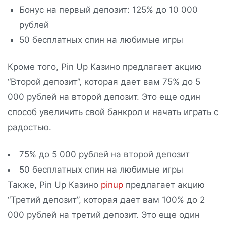
Бонус на первый депозит: 125% до 10 000
рублей
50 бесплатных спин на любимые игры
Кроме того, Pin Up Казино предлагает акцию
“Второй депозит”, которая дает вам 75% до 5
000 рублей на второй депозит. Это еще один
способ увеличить свой банкрол и начать играть с
радостью.
75% до 5 000 рублей на второй депозит
50 бесплатных спин на любимые игры
Также, Pin Up Казино
pinup
предлагает акцию
“Третий депозит”, которая дает вам 100% до 2
000 рублей на третий депозит. Это еще один