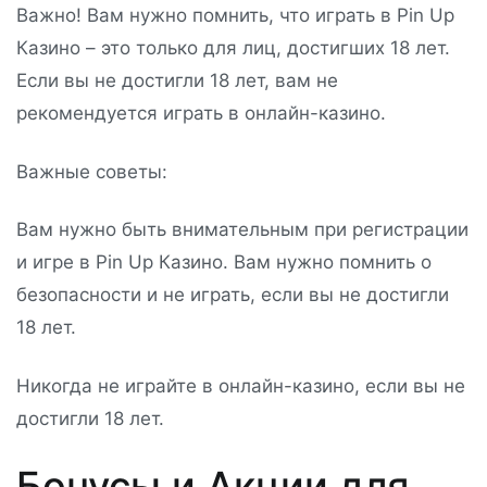
Важно! Вам нужно помнить, что играть в Pin Up
Казино – это только для лиц, достигших 18 лет.
Если вы не достигли 18 лет, вам не
рекомендуется играть в онлайн-казино.
Важные советы:
Вам нужно быть внимательным при регистрации
и игре в Pin Up Казино. Вам нужно помнить о
безопасности и не играть, если вы не достигли
18 лет.
Никогда не играйте в онлайн-казино, если вы не
достигли 18 лет.
Бонусы и Акции для