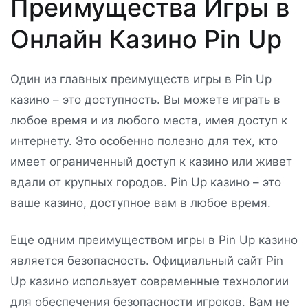
Преимущества Игры в
Онлайн Казино Pin Up
Один из главных преимуществ игры в Pin Up
казино – это доступность. Вы можете играть в
любое время и из любого места, имея доступ к
интернету. Это особенно полезно для тех, кто
имеет ограниченный доступ к казино или живет
вдали от крупных городов. Pin Up казино – это
ваше казино, доступное вам в любое время.
Еще одним преимуществом игры в Pin Up казино
является безопасность. Официальный сайт Pin
Up казино использует современные технологии
для обеспечения безопасности игроков. Вам не