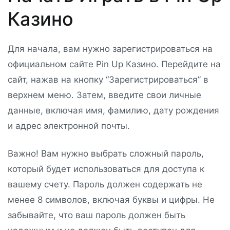
Казино
Для начала, вам нужно зарегистрироваться на
официальном сайте Pin Up Казино. Перейдите на
сайт, нажав на кнопку “Зарегистрироваться” в
верхнем меню. Затем, введите свои личные
данные, включая имя, фамилию, дату рождения
и адрес электронной почты.
Важно! Вам нужно выбрать сложный пароль,
который будет использоваться для доступа к
вашему счету. Пароль должен содержать не
менее 8 символов, включая буквы и цифры. Не
забывайте, что ваш пароль должен быть