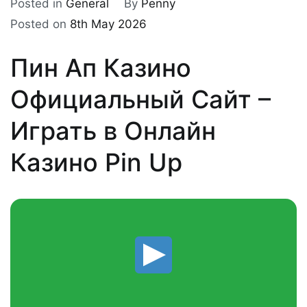
Posted in
General
By
Penny
Posted on
8th May 2026
Пин Ап Казино
Официальный Сайт –
Играть в Онлайн
Казино Pin Up