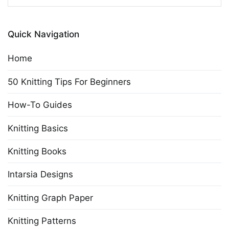
for:
Quick Navigation
Home
50 Knitting Tips For Beginners
How-To Guides
Knitting Basics
Knitting Books
Intarsia Designs
Knitting Graph Paper
Knitting Patterns