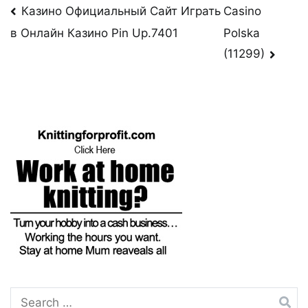
Post
Казино Официальный Сайт Играть
Casino
Polska
в Онлайн Казино Pin Up.7401
navigation
(11299)
Search