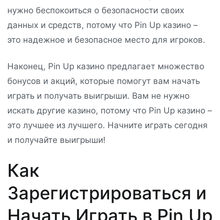
нужно беспокоиться о безопасности своих
данных и средств, потому что Pin Up казино –
это надежное и безопасное место для игроков.
Наконец, Pin Up казино предлагает множество
бонусов и акций, которые помогут вам начать
играть и получать выигрыши. Вам не нужно
искать другие казино, потому что Pin Up казино –
это лучшее из лучшего. Начните играть сегодня
и получайте выигрыши!
Как
Зарегистрироваться и
Начать Играть в Pin Up