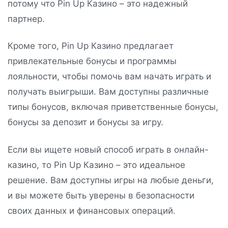
потому что Pin Up Казино – это надежный
партнер.
Кроме того, Pin Up Казино предлагает
привлекательные бонусы и программы
лояльности, чтобы помочь вам начать играть и
получать выигрыши. Вам доступны различные
типы бонусов, включая приветственные бонусы,
бонусы за депозит и бонусы за игру.
Если вы ищете новый способ играть в онлайн-
казино, то Pin Up Казино – это идеальное
решение. Вам доступны игры на любые деньги,
и вы можете быть уверены в безопасности
своих данных и финансовых операций.