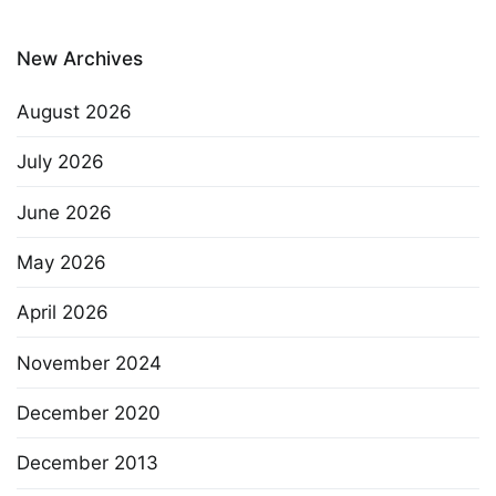
New Archives
August 2026
July 2026
June 2026
May 2026
April 2026
November 2024
December 2020
December 2013