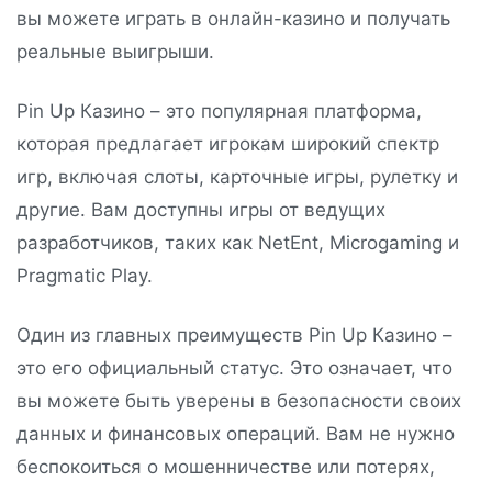
вы можете играть в онлайн-казино и получать
реальные выигрыши.
Pin Up Казино – это популярная платформа,
которая предлагает игрокам широкий спектр
игр, включая слоты, карточные игры, рулетку и
другие. Вам доступны игры от ведущих
разработчиков, таких как NetEnt, Microgaming и
Pragmatic Play.
Один из главных преимуществ Pin Up Казино –
это его официальный статус. Это означает, что
вы можете быть уверены в безопасности своих
данных и финансовых операций. Вам не нужно
беспокоиться о мошенничестве или потерях,