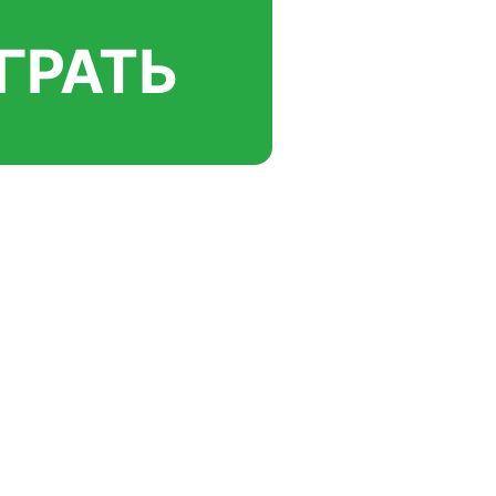
ГРАТЬ