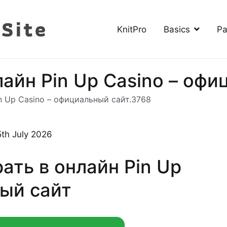
KnitPro
Basics
Pa
The Knitting Site
How to knit, free videos, free patterns
лайн Pin Up Casino – оф
n Up Casino – официальный сайт.3768
5th July 2026
рать в онлайн Pin Up
ный сайт