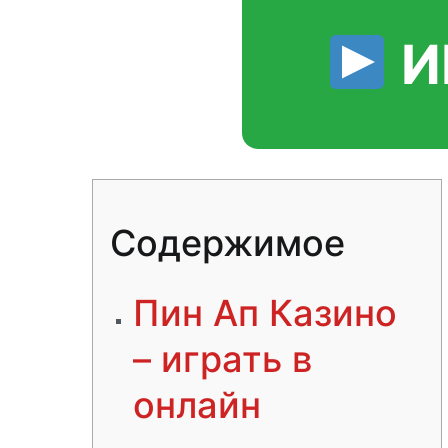
И
Содержимое
Пин Ап Казино
– играть в
онлайн