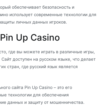
оторый обеспечивает безопасность и
зино использует современные технологии для
защиты личных данных игроков.
Pin Up Casino
сто, где вы можете играть в различные игры,
 Сайт доступен на русском языке, что делает
гих стран, где русский язык является
го сайта Pin Up Casino – это его
ные технологии для обеспечения
ние данных и защиту от мошенничества.