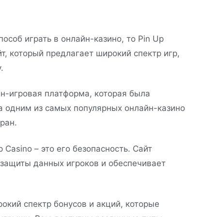
особ играть в онлайн-казино, то Pin Up
т, который предлагает широкий спектр игр,
.
йн-игровая платформа, которая была
ла одним из самых популярных онлайн-казино
ран.
 Casino – это его безопасность. Сайт
 защиты данных игроков и обеспечивает
рокий спектр бонусов и акций, которые