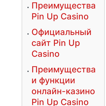
Преимущества
Pin Up Casino
Официальный
сайт Pin Up
Casino
Преимущества
и функции
онлайн-казино
Pin Up Casino