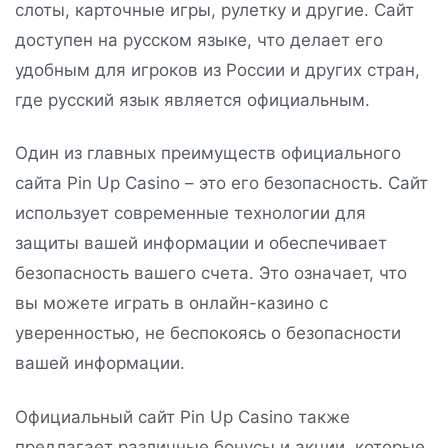
слоты, карточные игры, рулетку и другие. Сайт
доступен на русском языке, что делает его
удобным для игроков из России и других стран,
где русский язык является официальным.
Один из главных преимуществ официального
сайта Pin Up Casino – это его безопасность. Сайт
использует современные технологии для
защиты вашей информации и обеспечивает
безопасность вашего счета. Это означает, что
вы можете играть в онлайн-казино с
уверенностью, не беспокоясь о безопасности
вашей информации.
Официальный сайт Pin Up Casino также
предлагает различные бонусы и акции, которые