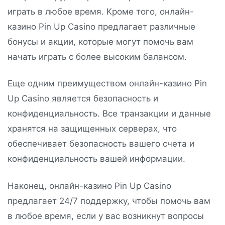
играть в любое время. Кроме того, онлайн-
казино Pin Up Casino предлагает различные
бонусы и акции, которые могут помочь вам
начать играть с более высоким балансом.
Еще одним преимуществом онлайн-казино Pin
Up Casino является безопасность и
конфиденциальность. Все транзакции и данные
хранятся на защищенных серверах, что
обеспечивает безопасность вашего счета и
конфиденциальность вашей информации.
Наконец, онлайн-казино Pin Up Casino
предлагает 24/7 поддержку, чтобы помочь вам
в любое время, если у вас возникнут вопросы