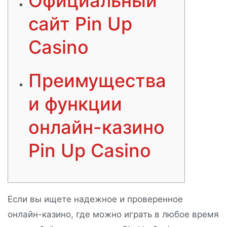
Официальный
сайт Pin Up
Casino
Преимущества
и функции
онлайн-казино
Pin Up Casino
Если вы ищете надежное и проверенное
онлайн-казино, где можно играть в любое время