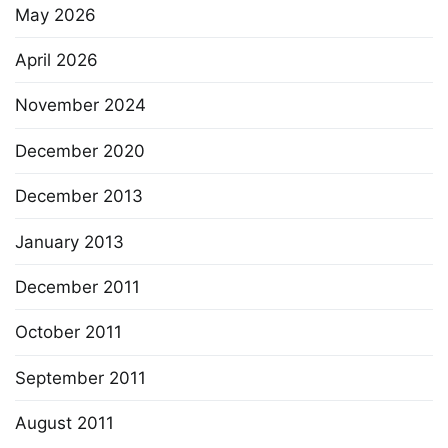
May 2026
April 2026
November 2024
December 2020
December 2013
January 2013
December 2011
October 2011
September 2011
August 2011