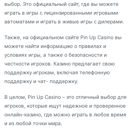
выбор. Это официальный сайт, где вы можете
играть в игры с лицензированными игровыми
автоматами и играть в живые игры с дилерами.
Также, на официальном сайте Pin Up Casino вы
можете найти информацию о правилах и
условиях игры, а также о безопасности и
честности игроков. Казино предлагает свою
поддержку игрокам, включая телефонную
поддержку и чат- поддержку.
В целом, Pin Up Casino – это отличный выбор для
игроков, которые ищут надежное и проверенное
онлайн-казино, где можно играть в любое время
и из любой точки мира.