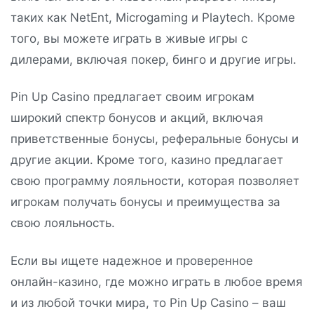
таких как NetEnt, Microgaming и Playtech. Кроме
того, вы можете играть в живые игры с
дилерами, включая покер, бинго и другие игры.
Pin Up Casino предлагает своим игрокам
широкий спектр бонусов и акций, включая
приветственные бонусы, реферальные бонусы и
другие акции. Кроме того, казино предлагает
свою программу лояльности, которая позволяет
игрокам получать бонусы и преимущества за
свою лояльность.
Если вы ищете надежное и проверенное
онлайн-казино, где можно играть в любое время
и из любой точки мира, то Pin Up Casino – ваш