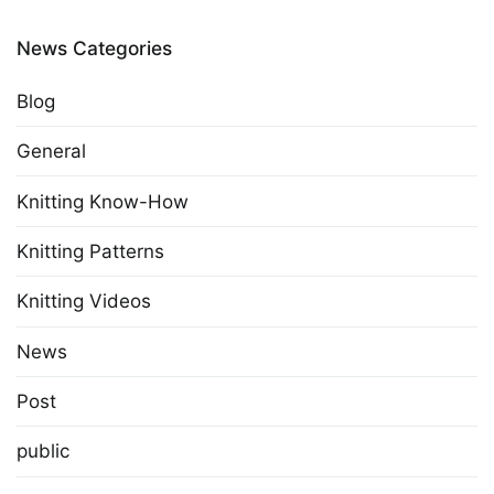
News Categories
Blog
General
Knitting Know-How
Knitting Patterns
Knitting Videos
News
Post
public