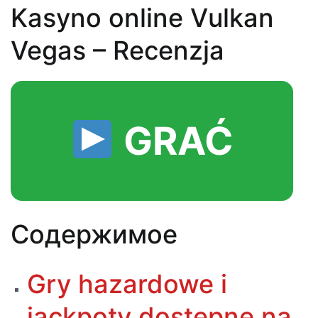
Kasyno online Vulkan
Vegas – Recenzja
GRAĆ
Содержимое
Gry hazardowe i
jackpoty dostępne na