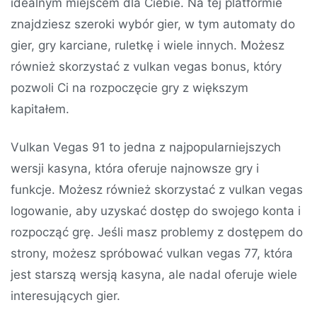
idealnym miejscem dla Ciebie. Na tej platformie
znajdziesz szeroki wybór gier, w tym automaty do
gier, gry karciane, ruletkę i wiele innych. Możesz
również skorzystać z vulkan vegas bonus, który
pozwoli Ci na rozpoczęcie gry z większym
kapitałem.
Vulkan Vegas 91 to jedna z najpopularniejszych
wersji kasyna, która oferuje najnowsze gry i
funkcje. Możesz również skorzystać z vulkan vegas
logowanie, aby uzyskać dostęp do swojego konta i
rozpocząć grę. Jeśli masz problemy z dostępem do
strony, możesz spróbować vulkan vegas 77, która
jest starszą wersją kasyna, ale nadal oferuje wiele
interesujących gier.