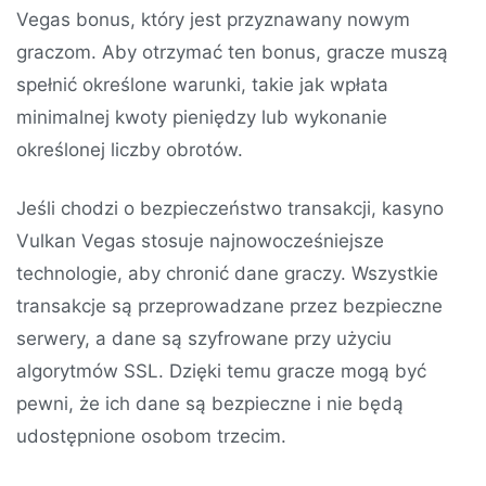
Vegas bonus, który jest przyznawany nowym
graczom. Aby otrzymać ten bonus, gracze muszą
spełnić określone warunki, takie jak wpłata
minimalnej kwoty pieniędzy lub wykonanie
określonej liczby obrotów.
Jeśli chodzi o bezpieczeństwo transakcji, kasyno
Vulkan Vegas stosuje najnowocześniejsze
technologie, aby chronić dane graczy. Wszystkie
transakcje są przeprowadzane przez bezpieczne
serwery, a dane są szyfrowane przy użyciu
algorytmów SSL. Dzięki temu gracze mogą być
pewni, że ich dane są bezpieczne i nie będą
udostępnione osobom trzecim.