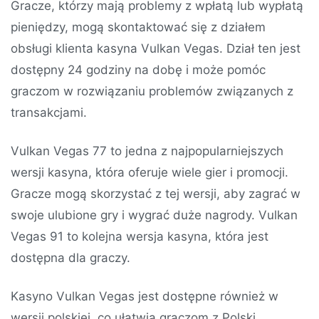
Gracze, którzy mają problemy z wpłatą lub wypłatą
pieniędzy, mogą skontaktować się z działem
obsługi klienta kasyna Vulkan Vegas. Dział ten jest
dostępny 24 godziny na dobę i może pomóc
graczom w rozwiązaniu problemów związanych z
transakcjami.
Vulkan Vegas 77 to jedna z najpopularniejszych
wersji kasyna, która oferuje wiele gier i promocji.
Gracze mogą skorzystać z tej wersji, aby zagrać w
swoje ulubione gry i wygrać duże nagrody. Vulkan
Vegas 91 to kolejna wersja kasyna, która jest
dostępna dla graczy.
Kasyno Vulkan Vegas jest dostępne również w
wersji polskiej, co ułatwia graczom z Polski