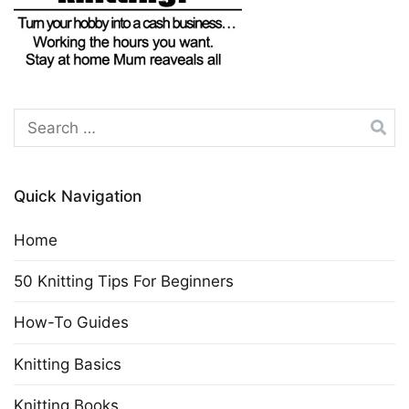
Search
for:
Quick Navigation
Home
50 Knitting Tips For Beginners
How-To Guides
Knitting Basics
Knitting Books