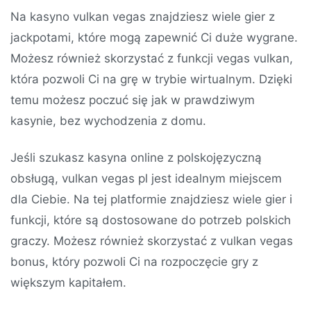
Na kasyno vulkan vegas znajdziesz wiele gier z
jackpotami, które mogą zapewnić Ci duże wygrane.
Możesz również skorzystać z funkcji vegas vulkan,
która pozwoli Ci na grę w trybie wirtualnym. Dzięki
temu możesz poczuć się jak w prawdziwym
kasynie, bez wychodzenia z domu.
Jeśli szukasz kasyna online z polskojęzyczną
obsługą, vulkan vegas pl jest idealnym miejscem
dla Ciebie. Na tej platformie znajdziesz wiele gier i
funkcji, które są dostosowane do potrzeb polskich
graczy. Możesz również skorzystać z vulkan vegas
bonus, który pozwoli Ci na rozpoczęcie gry z
większym kapitałem.