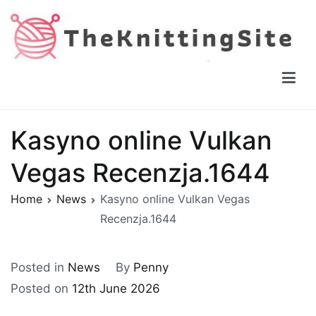
Skip
to
content
The Knitting Site
How to knit, free videos, free patterns
Kasyno online Vulkan
Vegas Recenzja.1644
Home
News
Kasyno online Vulkan Vegas
Recenzja.1644
Posted in
News
By
Penny
Posted on
12th June 2026