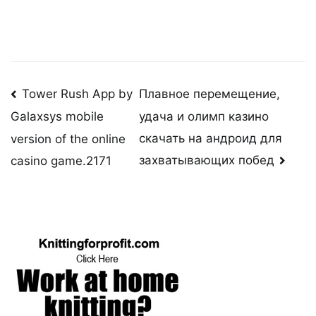
Post
Tower Rush App by
Плавное перемещение,
удача и олимп казино
Galaxsys mobile
navigation
скачать на андроид для
version of the online
захватывающих побед
casino game.2171