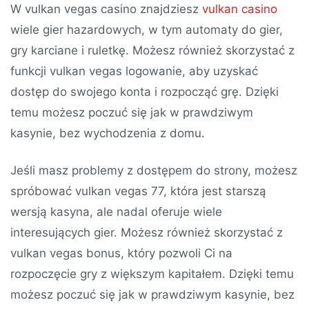
W vulkan vegas casino znajdziesz
vulkan casino
wiele gier hazardowych, w tym automaty do gier,
gry karciane i ruletkę. Możesz również skorzystać z
funkcji vulkan vegas logowanie, aby uzyskać
dostęp do swojego konta i rozpocząć grę. Dzięki
temu możesz poczuć się jak w prawdziwym
kasynie, bez wychodzenia z domu.
Jeśli masz problemy z dostępem do strony, możesz
spróbować vulkan vegas 77, która jest starszą
wersją kasyna, ale nadal oferuje wiele
interesujących gier. Możesz również skorzystać z
vulkan vegas bonus, który pozwoli Ci na
rozpoczęcie gry z większym kapitałem. Dzięki temu
możesz poczuć się jak w prawdziwym kasynie, bez