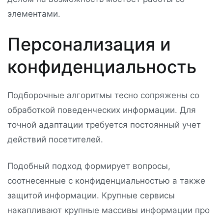
элементами.
Персонализация и
конфиденциальность
Подборочные алгоритмы тесно сопряжены со
обработкой поведенческих информации. Для
точной адаптации требуется постоянный учет
действий посетителей.
Подобный подход формирует вопросы,
соотнесенные с конфиденциальностью а также
защитой информации. Крупные сервисы
накапливают крупные массивы информации про