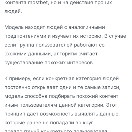
контента mostbet, но и на действия прочих
людей.
Модель находит людей с аналогичными
предпочтениями и изучает их историю. В случае
если группа пользователей работают со
схожими данными, алгоритм считает
существование похожих интересов.
К примеру, если конкретная категория людей
постоянно открывает одни и те самые записи,
модель способна подбирать похожий контент
иным пользователям данной категории. Этот
принцип дает возможность выявлять данные,
которые ранее не попадали во круг
предпочтений конкретного пользователя.