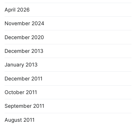
April 2026
November 2024
December 2020
December 2013
January 2013
December 2011
October 2011
September 2011
August 2011