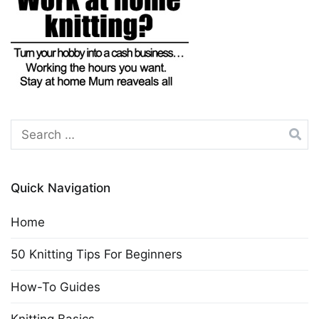
Search
for:
Quick Navigation
Home
50 Knitting Tips For Beginners
How-To Guides
Knitting Basics