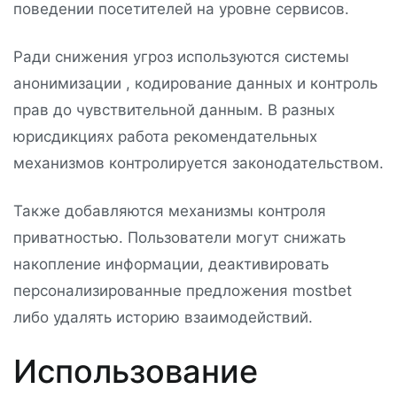
поведении посетителей на уровне сервисов.
Ради снижения угроз используются системы
анонимизации , кодирование данных и контроль
прав до чувствительной данным. В разных
юрисдикциях работа рекомендательных
механизмов контролируется законодательством.
Также добавляются механизмы контроля
приватностью. Пользователи могут снижать
накопление информации, деактивировать
персонализированные предложения mostbet
либо удалять историю взаимодействий.
Использование