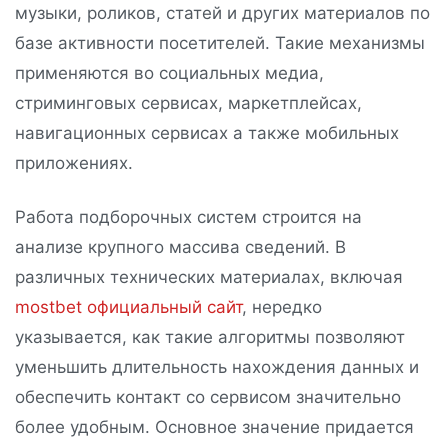
музыки, роликов, статей и других материалов по
базе активности посетителей. Такие механизмы
применяются во социальных медиа,
стриминговых сервисах, маркетплейсах,
навигационных сервисах а также мобильных
приложениях.
Работа подборочных систем строится на
анализе крупного массива сведений. В
различных технических материалах, включая
mostbet официальный сайт
, нередко
указывается, как такие алгоритмы позволяют
уменьшить длительность нахождения данных и
обеспечить контакт со сервисом значительно
более удобным. Основное значение придается