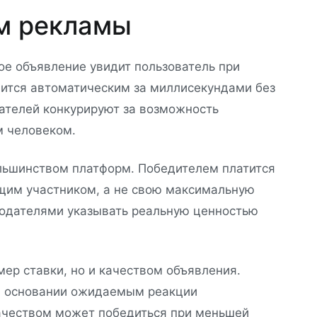
м рекламы
ое объявление увидит пользователь при
дится автоматическим за миллисекундами без
ателей конкурируют за возможность
м человеком.
льшинством платформ. Победителем платится
щим участником, а не свою максимальную
одателями указывать реальную ценностью
ер ставки, но и качеством объявления.
а основании ожидаемым реакции
ачеством может победиться при меньшей