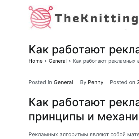
Skip
to
content
Как работают рекл
Home
General
Как работают рекламных 
Posted in
General
By
Penny
Posted on
Как работают рекл
принципы и механи
Рекламных алгоритмы являют собой мате