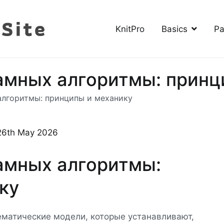
KnitPro
Basics
Pa
The Knitting Site
How to knit, free videos, free patterns
амных алгоритмы: принц
алгоритмы: принципы и механику
26th May 2026
амных алгоритмы:
ку
матические модели, которые устанавливают,