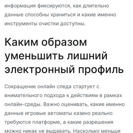
информация фиксируются, как длительно
данные способны храниться и какие именно
инструменты очистки доступны.
Каким образом
уменьшить лишний
электронный профиль
Сокращение онлайн следа стартует с
внимательного подхода к действиям в рамках
онлайн-среды. Важно оценивать, какие именно
данные игровые автоматы казино реально
требуются платформе, а какие разрешения
можно никак не выдавать. Насколько меньше