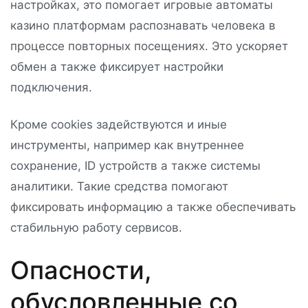
настройках, это помогает игровые автоматы
казино платформам распознавать человека в
процессе повторных посещениях. Это ускоряет
обмен а также фиксирует настройки
подключения.
Кроме cookies задействуются и иные
инструменты, например как внутреннее
сохранение, ID устройств а также системы
аналитики. Такие средства помогают
фиксировать информацию а также обеспечивать
стабильную работу сервисов.
Опасности,
обусловленные со