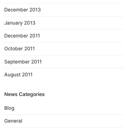
December 2013
January 2013
December 2011
October 2011
September 2011
August 2011
News Categories
Blog
General