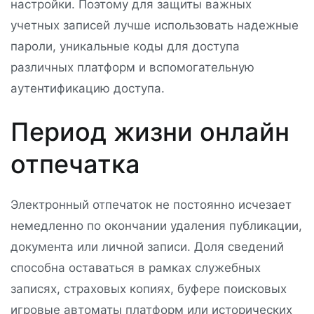
настройки. Поэтому для защиты важных
учетных записей лучше использовать надежные
пароли, уникальные коды для доступа
различных платформ и вспомогательную
аутентификацию доступа.
Период жизни онлайн
отпечатка
Электронный отпечаток не постоянно исчезает
немедленно по окончании удаления публикации,
документа или личной записи. Доля сведений
способна оставаться в рамках служебных
записях, страховых копиях, буфере поисковых
игровые автоматы платформ или исторических