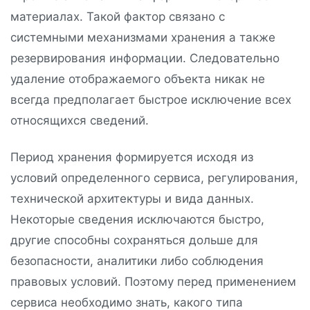
материалах. Такой фактор связано с
системными механизмами хранения а также
резервирования информации. Следовательно
удаление отображаемого объекта никак не
всегда предполагает быстрое исключение всех
относящихся сведений.
Период хранения формируется исходя из
условий определенного сервиса, регулирования,
технической архитектуры и вида данных.
Некоторые сведения исключаются быстро,
другие способны сохраняться дольше для
безопасности, аналитики либо соблюдения
правовых условий. Поэтому перед применением
сервиса необходимо знать, какого типа