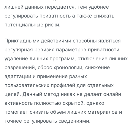
лишней данных передается, тем удобнее
регулировать приватность а также снижать
потенциальные риски.
Прикладными действиями способны являться
регулярная ревизия параметров приватности,
удаление лишних программ, отключение лишних
разрешений, сброс хронологии, снижение
адаптации и применение разных
пользовательских профилей для отдельных
целей. Данный метод никак не делает онлайн
активность полностью скрытой, однако
помогает снизить объем лишних материалов и
точнее регулировать сведениями.