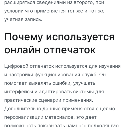
расширяться сведениями из второго, при
условии что применяется тот же и тот же
учетная запись.
Почему используется
онлайн отпечаток
Цифровой отпечаток используется для изучения
и настройки функционирования служб. Он
помогает выявлять ошибки, улучшать
интерфейсы и адаптировать системы для
практические сценарии применения.
Дополнительно данные применяются с целью
персонализации материалов, это дает
возможность показывать намного подходящую