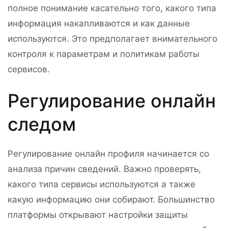
полное понимание касательно того, какого типа
информация накапливаются и как данные
используются. Это предполагает внимательного
контроля к параметрам и политикам работы
сервисов.
Регулирование онлайн
следом
Регулирование онлайн профиля начинается со
анализа причин сведений. Важно проверять,
какого типа сервисы используются а также
какую информацию они собирают. Большинство
платформы открывают настройки защиты