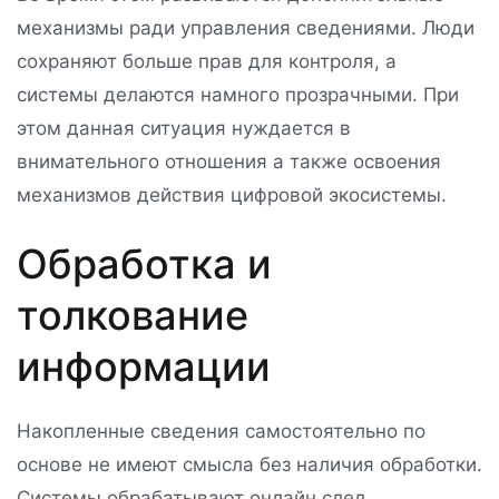
механизмы ради управления сведениями. Люди
сохраняют больше прав для контроля, а
системы делаются намного прозрачными. При
этом данная ситуация нуждается в
внимательного отношения а также освоения
механизмов действия цифровой экосистемы.
Обработка и
толкование
информации
Накопленные сведения самостоятельно по
основе не имеют смысла без наличия обработки.
Системы обрабатывают онлайн след,