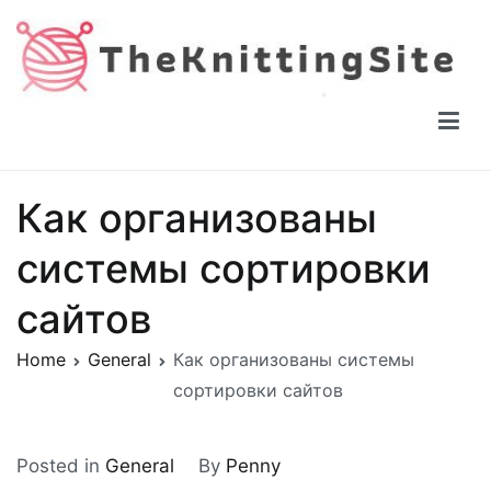
Skip
to
content
The Knitting Site
How to knit, free videos, free patterns
Как организованы
системы сортировки
сайтов
Home
General
Как организованы системы
сортировки сайтов
Posted in
General
By
Penny