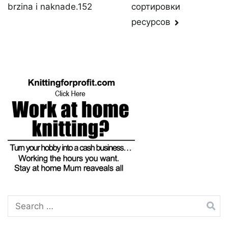
navigation
сортировки
brzina i naknade.152
ресурсов
Search
for: