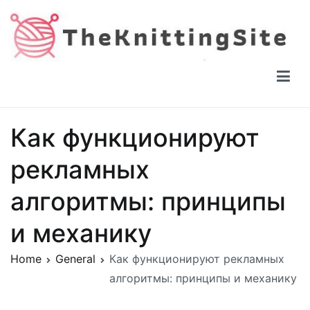
Skip
to
content
The Knitting Site
How to knit, free videos, free patterns
Как функционируют
рекламных
алгоритмы: принципы
и механику
Home
General
Как функционируют рекламных
алгоритмы: принципы и механику