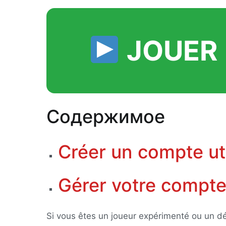
JOUER
Содержимое
Créer un compte uti
Gérer votre compte 
Si vous êtes un joueur expérimenté ou un déb