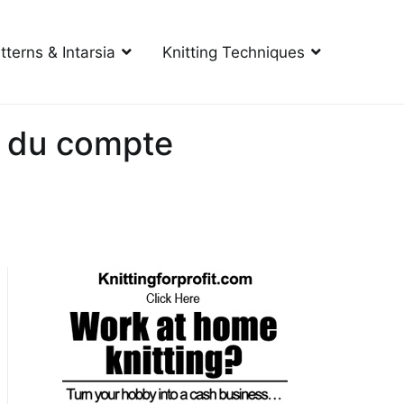
tterns & Intarsia
Knitting Techniques
n du compte