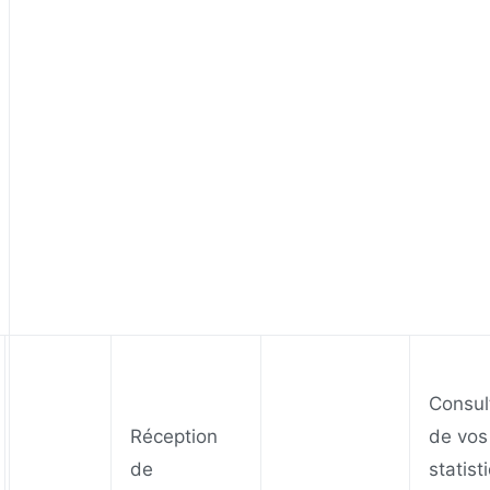
Consul
Réception
de vos
de
statist