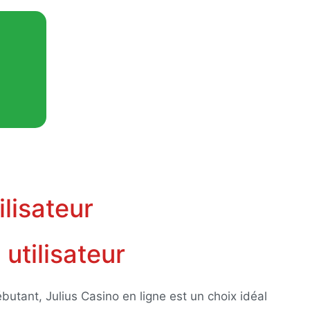
lisateur
utilisateur
utant, Julius Casino en ligne est un choix idéal