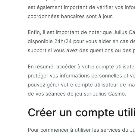
est également important de vérifier vos inf
coordonnées bancaires sont à jour.
Enfin, il est important de noter que Julius 
disponible 24h/24 pour vous aider en cas de
support si vous avez des questions ou des p
En résumé, accéder à votre compte utilisate
protéger vos informations personnelles et v
pouvez gérer votre compte utilisateur de man
de vos séances de jeu sur Julius Casino.
Créer un compte util
Pour commencer à utiliser les services du Ju