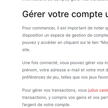
Gérer votre compte u
Pour commencer, il est important de noter q
disposition un espace de gestion de compte ut
pouvez y accéder en cliquant sur le lien “Mo
site.
Une fois connecté, vous pouvez gérer vos in
prénom, votre adresse e-mail et votre mot 
préférences de jeu, telles que vos jeux favor
Pour gérer vos transactions, vous
julius cas
transactions, y compris vos gains et vos pe
l’argent de votre compte.