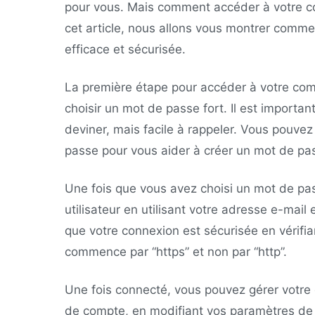
pour vous. Mais comment accéder à votre co
cet article, nous allons vous montrer comme
efficace et sécurisée.
La première étape pour accéder à votre comp
choisir un mot de passe fort. Il est important
deviner, mais facile à rappeler. Vous pouve
passe pour vous aider à créer un mot de pa
Une fois que vous avez choisi un mot de pa
utilisateur en utilisant votre adresse e-mail
que votre connexion est sécurisée en vérifi
commence par “https” et non par “http”.
Une fois connecté, vous pouvez gérer votre c
de compte, en modifiant vos paramètres de sé