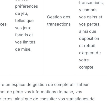
transactions,
préférences
y compris
de jeu,
Gestion des
vos gains et
telles que
nces
transactions
vos pertes,
vos jeux
ainsi que
favoris et
déposition
vos limites
et retrait
de mise.
d’argent de
votre
compte.
re un espace de gestion de compte utilisateur
ermet de gérer vos informations de base, vos
alertes, ainsi que de consulter vos statistiques de