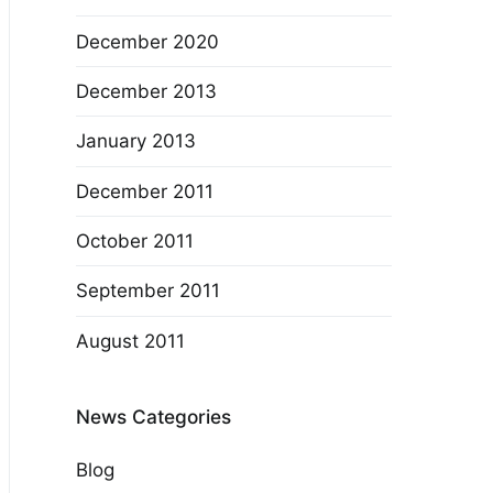
December 2020
December 2013
January 2013
December 2011
October 2011
September 2011
August 2011
News Categories
Blog