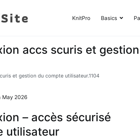
KnitPro
Basics
Pa
The Knitting Site
How to knit, free videos, free patterns
ion accs scuris et gestio
uris et gestion du compte utilisateur.1104
h May 2026
ion – accès sécurisé
 utilisateur