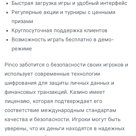
Быстрая загрузка игры и удобный интерфейс
Регулярные акции и турниры с ценными
призами
Круглосуточная поддержка клиентов
Возможность играть бесплатно в демо-
режиме
Pinco заботится о безопасности своих игроков и
использует современные технологии
шифрования для защиты личных данных и
финансовых транзакций. Казино имеет
лицензию, которая подтверждает его
соответствие международным стандартам
качества и безопасности. Игроки могут быть
уверены, что их деньги находятся в надежных