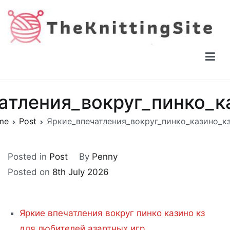
Skip
to
content
The Knitting Site
How to knit, free videos, free patterns
атления_вокруг_пинко_к
me
Post
Яркие_впечатления_вокруг_пинко_казино_к
Posted in
Post
By
Penny
Posted on
8th July 2026
Яркие впечатления вокруг пинко казино кз
для любителей азартных игр