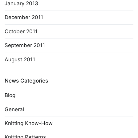
January 2013
December 2011
October 2011
September 2011
August 2011
News Categories
Blog
General
Knitting Know-How
Knitting Patterns