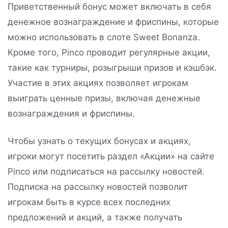
Приветственный бонус может включать в себя
денежное вознаграждение и фриспины, которые
можно использовать в слоте Sweet Bonanza.
Кроме того, Pinco проводит регулярные акции,
такие как турниры, розыгрыши призов и кэшбэк.
Участие в этих акциях позволяет игрокам
выиграть ценные призы, включая денежные
вознаграждения и фриспины.
Чтобы узнать о текущих бонусах и акциях,
игроки могут посетить раздел «Акции» на сайте
Pinco или подписаться на рассылку новостей.
Подписка на рассылку новостей позволит
игрокам быть в курсе всех последних
предложений и акций, а также получать