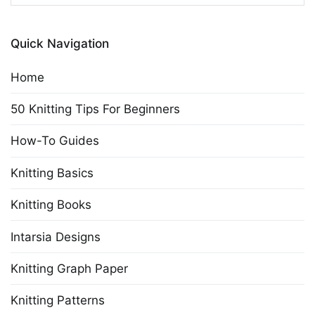
for:
Quick Navigation
Home
50 Knitting Tips For Beginners
How-To Guides
Knitting Basics
Knitting Books
Intarsia Designs
Knitting Graph Paper
Knitting Patterns