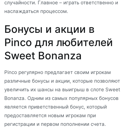
случайности. Главное – играть ответственно и
наслаждаться процессом.
Бонусы и акции в
Pinco для любителей
Sweet Bonanza
Pinco регулярно предлагает своим игрокам
различные бонусы и акции, которые позволяют
увеличить их шансы на выигрыш в слоте Sweet
Bonanza. Одним из самых популярных бонусов
является приветственный бонус, который
предоставляется новым игрокам при
регистрации и первом пополнении счета.