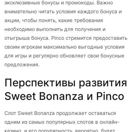
эксклюзивные бонусы и промокоды. Важно
внимательно читать условия каждого бонуса и
акции, чтобы понять, какие требования
необходимо выполнить для получения и
отыгрыша бонуса. Pinco стремится предоставить
своим игрокам максимально выгодные условия
для игры и регулярно обновляет свои бонусные
предложения.
Перспективы развития
Sweet Bonanza и Pinco
Слот Sweet Bonanza продолжает оставаться
одним из самых популярных слотов в онлайн-
казино, и его популярность, вероятно, будет