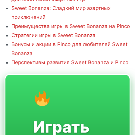
Sweet Bonanza: Сладкий мир азартных
приключений
Преимущества игры в Sweet Bonanza на Pinco
Стратегии игры в Sweet Bonanza
Бонусы и акции в Pinco для любителей Sweet
Bonanza
Перспективы развития Sweet Bonanza и Pinco
Играть