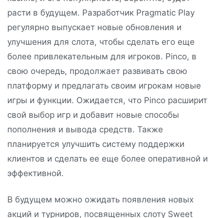
расти в будущем. Разработчик Pragmatic Play
регулярно выпускает новые обновления и
улучшения для слота, чтобы сделать его еще
более привлекательным для игроков. Pinco, в
свою очередь, продолжает развивать свою
платформу и предлагать своим игрокам новые
игры и функции. Ожидается, что Pinco расширит
свой выбор игр и добавит новые способы
пополнения и вывода средств. Также
планируется улучшить систему поддержки
клиентов и сделать ее еще более оперативной и
эффективной.
В будущем можно ожидать появления новых
акций и турниров, посвященных слоту Sweet