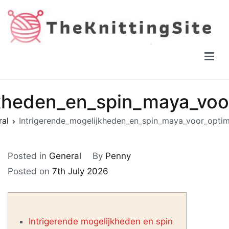
Skip
to
content
The Knitting Site
How to knit, free videos, free patterns
jkheden_en_spin_maya_voor
al
Intrigerende_mogelijkheden_en_spin_maya_voor_optim
Posted in
General
By
Penny
Posted on
7th July 2026
Intrigerende mogelijkheden en spin