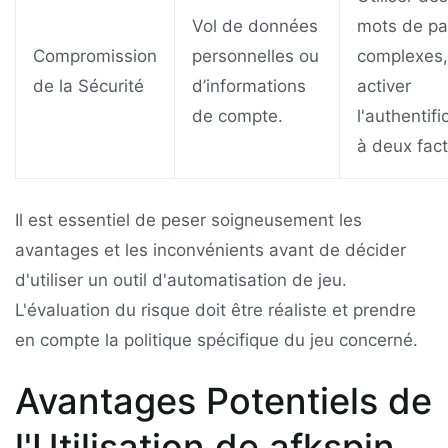
Vol de données
mots de p
Compromission
personnelles ou
complexes,
de la Sécurité
d’informations
activer
de compte.
l'authentifi
à deux fact
Il est essentiel de peser soigneusement les
avantages et les inconvénients avant de décider
d'utiliser un outil d'automatisation de jeu.
L'évaluation du risque doit être réaliste et prendre
en compte la politique spécifique du jeu concerné.
Avantages Potentiels de
l'Utilisation de
afkspin