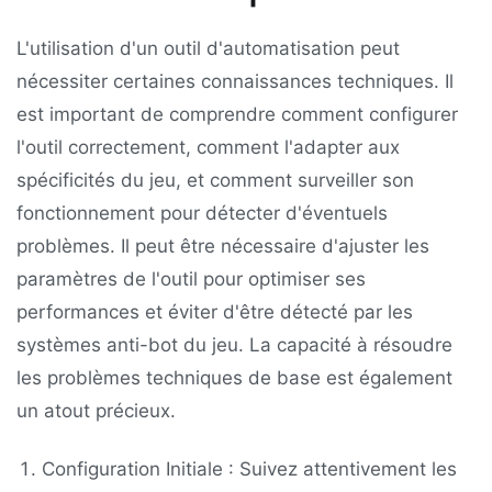
L'utilisation d'un outil d'automatisation peut
nécessiter certaines connaissances techniques. Il
est important de comprendre comment configurer
l'outil correctement, comment l'adapter aux
spécificités du jeu, et comment surveiller son
fonctionnement pour détecter d'éventuels
problèmes. Il peut être nécessaire d'ajuster les
paramètres de l'outil pour optimiser ses
performances et éviter d'être détecté par les
systèmes anti-bot du jeu. La capacité à résoudre
les problèmes techniques de base est également
un atout précieux.
Configuration Initiale : Suivez attentivement les