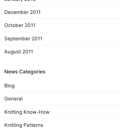
December 2011
October 2011
September 2011
August 2011
News Categories
Blog
General
Knitting Know-How
Knitting Patterns