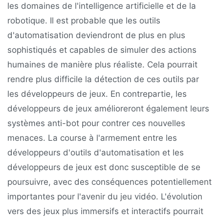
les domaines de l'intelligence artificielle et de la
robotique. Il est probable que les outils
d'automatisation deviendront de plus en plus
sophistiqués et capables de simuler des actions
humaines de manière plus réaliste. Cela pourrait
rendre plus difficile la détection de ces outils par
les développeurs de jeux. En contrepartie, les
développeurs de jeux amélioreront également leurs
systèmes anti-bot pour contrer ces nouvelles
menaces. La course à l'armement entre les
développeurs d'outils d'automatisation et les
développeurs de jeux est donc susceptible de se
poursuivre, avec des conséquences potentiellement
importantes pour l'avenir du jeu vidéo. L'évolution
vers des jeux plus immersifs et interactifs pourrait