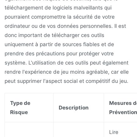
téléchargement de logiciels malveillants qui
pourraient compromettre la sécurité de votre
ordinateur ou de vos données personnelles. Il est
donc important de télécharger ces outils
uniquement à partir de sources fiables et de
prendre des précautions pour protéger votre
système. L'utilisation de ces outils peut également
rendre l'expérience de jeu moins agréable, car elle
peut supprimer l'aspect social et compétitif du jeu.
Type de
Mesures d
Description
Risque
Préventio
Lire