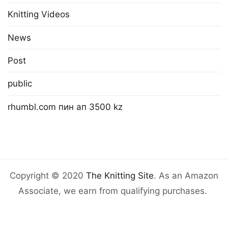
Knitting Videos
News
Post
public
rhumbl.com пин ап 3500 kz
Copyright © 2020
The Knitting Site
. As an Amazon
Associate, we earn from qualifying purchases.