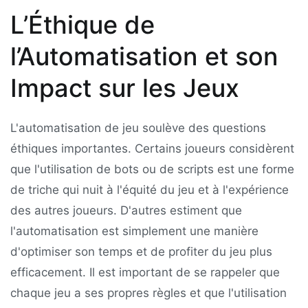
L’Éthique de
l’Automatisation et son
Impact sur les Jeux
L'automatisation de jeu soulève des questions
éthiques importantes. Certains joueurs considèrent
que l'utilisation de bots ou de scripts est une forme
de triche qui nuit à l'équité du jeu et à l'expérience
des autres joueurs. D'autres estiment que
l'automatisation est simplement une manière
d'optimiser son temps et de profiter du jeu plus
efficacement. Il est important de se rappeler que
chaque jeu a ses propres règles et que l'utilisation