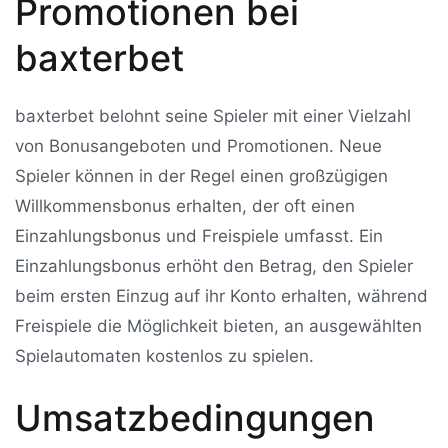
Promotionen bei
baxterbet
baxterbet belohnt seine Spieler mit einer Vielzahl
von Bonusangeboten und Promotionen. Neue
Spieler können in der Regel einen großzügigen
Willkommensbonus erhalten, der oft einen
Einzahlungsbonus und Freispiele umfasst. Ein
Einzahlungsbonus erhöht den Betrag, den Spieler
beim ersten Einzug auf ihr Konto erhalten, während
Freispiele die Möglichkeit bieten, an ausgewählten
Spielautomaten kostenlos zu spielen.
Umsatzbedingungen