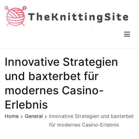
Skip
to
content
The Knitting Site
How to knit, free videos, free patterns
Innovative Strategien
und baxterbet für
modernes Casino-
Erlebnis
Home
General
Innovative Strategien und baxterbet
für modernes Casino-Erlebnis