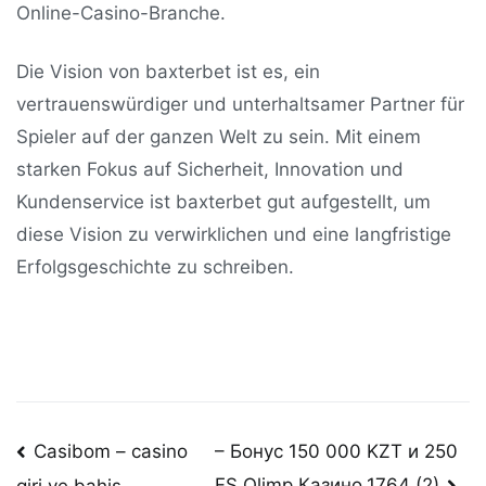
Online-Casino-Branche.
Die Vision von baxterbet ist es, ein
vertrauenswürdiger und unterhaltsamer Partner für
Spieler auf der ganzen Welt zu sein. Mit einem
starken Fokus auf Sicherheit, Innovation und
Kundenservice ist baxterbet gut aufgestellt, um
diese Vision zu verwirklichen und eine langfristige
Erfolgsgeschichte zu schreiben.
Post
Casibom – casino
– Бонус 150 000 KZT и 250
FS Olimp Казино.1764 (2)