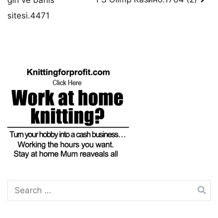
giri ve bahis
navigation
sitesi.4471
Search
for: