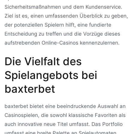
Sicherheitsmaßnahmen und dem Kundenservice.
Ziel ist es, einen umfassenden Überblick zu geben,
der potenziellen Spielern hilft, eine fundierte
Entscheidung zu treffen und die Vorzüge dieses
aufstrebenden Online-Casinos kennenzulernen.
Die Vielfalt des
Spielangebots bei
baxterbet
baxterbet bietet eine beeindruckende Auswahl an
Casinospielen, die sowohl klassische Favoriten als
auch innovative neue Titel umfasst. Das Portfolio
umfasst eine breite Palette an Spielautomaten,