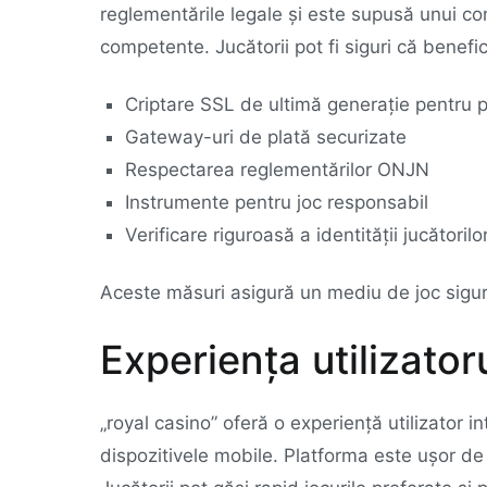
reglementările legale și este supusă unui con
competente. Jucătorii pot fi siguri că benefi
Criptare SSL de ultimă generație pentru p
Gateway-uri de plată securizate
Respectarea reglementărilor ONJN
Instrumente pentru joc responsabil
Verificare riguroasă a identității jucătorilo
Aceste măsuri asigură un mediu de joc sigur, 
Experiența utilizator
„royal casino” oferă o experiență utilizator in
dispozitivele mobile. Platforma este ușor de