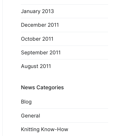
January 2013
December 2011
October 2011
September 2011
August 2011
News Categories
Blog
General
Knitting Know-How