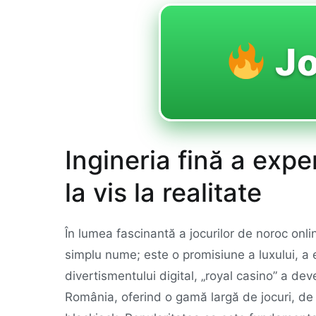
J
Ingineria fină a expe
la vis la realitate
În lumea fascinantă a jocurilor de noroc onli
simplu nume; este o promisiune a luxului, a e
divertismentului digital, „royal casino” a dev
România, oferind o gamă largă de jocuri, de l