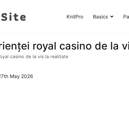
KnitPro
Basics
Pa
The Knitting Site
How to knit, free videos, free patterns
ienței royal casino de la vi
oyal casino de la vis la realitate
27th May 2026