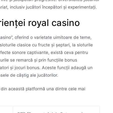
iat, inclusiv jucători începători și experimentați.
rienței royal casino
casino”, oferind o varietate uimitoare de teme,
loturile clasice cu fructe și șeptari, la sloturile
fecte sonore captivante, există ceva pentru
urile se remarcă și prin funcțiile bonus
icatori și jocuri bonus. Aceste funcții adaugă un
ele de câștig ale jucătorilor.
c din această platformă una dintre cele mai