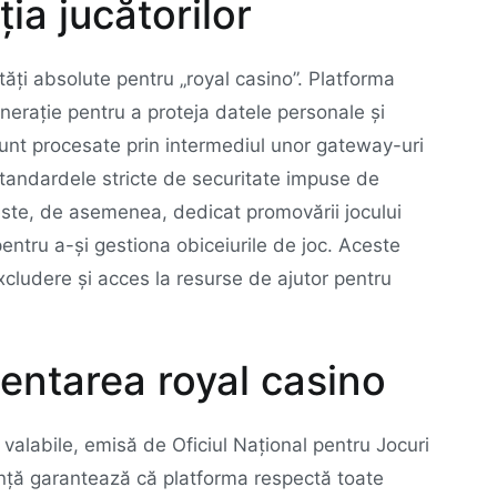
ția jucătorilor
ități absolute pentru „royal casino”. Platforma
enerație pentru a proteja datele personale și
e sunt procesate prin intermediul unor gateway-uri
standardele stricte de securitate impuse de
 este, de asemenea, dedicat promovării jocului
pentru a-și gestiona obiceiurile de joc. Aceste
xcludere și acces la resurse de ajutor pentru
mentarea royal casino
valabile, emisă de Oficiul Național pentru Jocuri
ță garantează că platforma respectă toate