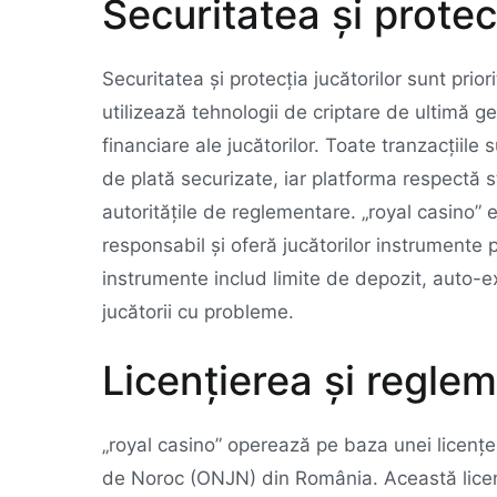
Securitatea și protec
Securitatea și protecția jucătorilor sunt prior
utilizează tehnologii de criptare de ultimă g
financiare ale jucătorilor. Toate tranzacțiil
de plată securizate, iar platforma respectă 
autoritățile de reglementare. „royal casino”
responsabil și oferă jucătorilor instrumente 
instrumente includ limite de depozit, auto-e
jucătorii cu probleme.
Licențierea și regle
„royal casino” operează pe baza unei licențe 
de Noroc (ONJN) din România. Această licen