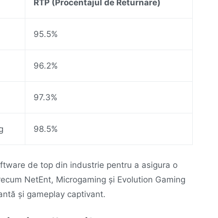
RTP (Procentajul de Returnare)
95.5%
96.2%
97.3%
g
98.5%
oftware de top din industrie pentru a asigura o
 precum NetEnt, Microgaming și Evolution Gaming
antă și gameplay captivant.