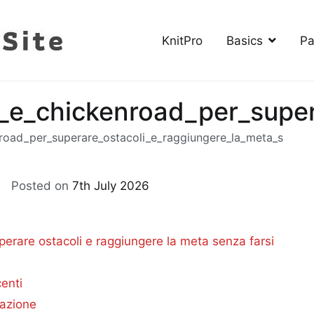
KnitPro
Basics
Pa
The Knitting Site
How to knit, free videos, free patterns
o_e_chickenroad_per_supe
nroad_per_superare_ostacoli_e_raggiungere_la_meta_s
Posted on
7th July 2026
enroad_per_superare_ostacoli_e_raggiungere_la_meta_s
perare ostacoli e raggiungere la meta senza farsi
enti
razione