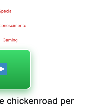
peciali
Riconoscimento
el Gaming
 e chickenroad per