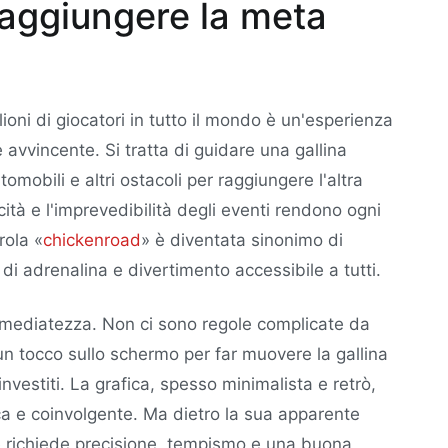
raggiungere la meta
lioni di giocatori in tutto il mondo è un'esperienza
vvincente. Si tratta di guidare una gallina
omobili e altri ostacoli per raggiungere l'altra
tà e l'imprevedibilità degli eventi rendono ogni
rola «
chickenroad
» è diventata sinonimo di
i adrenalina e divertimento accessibile a tutti.
immediatezza. Non ci sono regole complicate da
 un tocco sullo schermo per far muovere la gallina
investiti. La grafica, spesso minimalista e retrò,
ca e coinvolgente. Ma dietro la sua apparente
he richiede precisione, tempismo e una buona