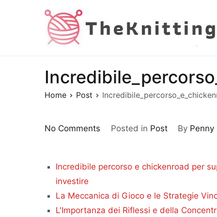
Skip
to
content
Incredibile_percors
Home
Post
Incredibile_percorso_e_chicke
on
No Comments
Posted in
Post
By
Penny
Incredibile_percorso_e_chick
Incredibile percorso e chickenroad per su
investire
La Meccanica di Gioco e le Strategie Vinc
L'Importanza dei Riflessi e della Concent