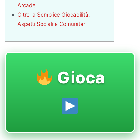
Arcade
Oltre la Semplice Giocabilità:
Aspetti Sociali e Comunitari
Gioca