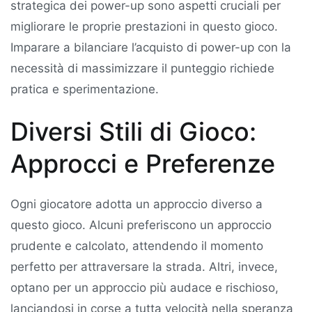
strategica dei power-up sono aspetti cruciali per
migliorare le proprie prestazioni in questo gioco.
Imparare a bilanciare l’acquisto di power-up con la
necessità di massimizzare il punteggio richiede
pratica e sperimentazione.
Diversi Stili di Gioco:
Approcci e Preferenze
Ogni giocatore adotta un approccio diverso a
questo gioco. Alcuni preferiscono un approccio
prudente e calcolato, attendendo il momento
perfetto per attraversare la strada. Altri, invece,
optano per un approccio più audace e rischioso,
lanciandosi in corse a tutta velocità nella speranza