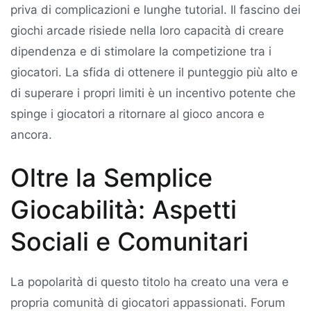
priva di complicazioni e lunghe tutorial. Il fascino dei
giochi arcade risiede nella loro capacità di creare
dipendenza e di stimolare la competizione tra i
giocatori. La sfida di ottenere il punteggio più alto e
di superare i propri limiti è un incentivo potente che
spinge i giocatori a ritornare al gioco ancora e
ancora.
Oltre la Semplice
Giocabilità: Aspetti
Sociali e Comunitari
La popolarità di questo titolo ha creato una vera e
propria comunità di giocatori appassionati. Forum