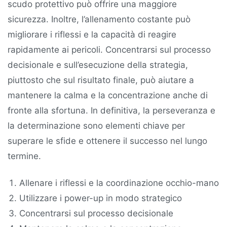
scudo protettivo può offrire una maggiore
sicurezza. Inoltre, l’allenamento costante può
migliorare i riflessi e la capacità di reagire
rapidamente ai pericoli. Concentrarsi sul processo
decisionale e sull’esecuzione della strategia,
piuttosto che sul risultato finale, può aiutare a
mantenere la calma e la concentrazione anche di
fronte alla sfortuna. In definitiva, la perseveranza e
la determinazione sono elementi chiave per
superare le sfide e ottenere il successo nel lungo
termine.
Allenare i riflessi e la coordinazione occhio-mano
Utilizzare i power-up in modo strategico
Concentrarsi sul processo decisionale