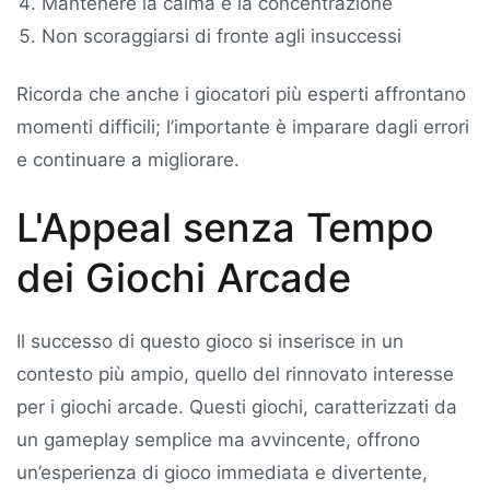
Mantenere la calma e la concentrazione
Non scoraggiarsi di fronte agli insuccessi
Ricorda che anche i giocatori più esperti affrontano
momenti difficili; l’importante è imparare dagli errori
e continuare a migliorare.
L'Appeal senza Tempo
dei Giochi Arcade
Il successo di questo gioco si inserisce in un
contesto più ampio, quello del rinnovato interesse
per i giochi arcade. Questi giochi, caratterizzati da
un gameplay semplice ma avvincente, offrono
un’esperienza di gioco immediata e divertente,