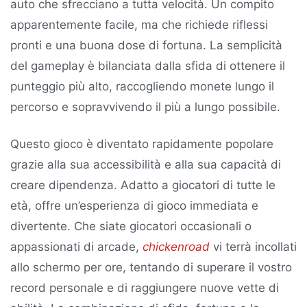
auto che sfrecciano a tutta velocità. Un compito
apparentemente facile, ma che richiede riflessi
pronti e una buona dose di fortuna. La semplicità
del gameplay è bilanciata dalla sfida di ottenere il
punteggio più alto, raccogliendo monete lungo il
percorso e sopravvivendo il più a lungo possibile.
Questo gioco è diventato rapidamente popolare
grazie alla sua accessibilità e alla sua capacità di
creare dipendenza. Adatto a giocatori di tutte le
età, offre un’esperienza di gioco immediata e
divertente. Che siate giocatori occasionali o
appassionati di arcade,
chickenroad
vi terrà incollati
allo schermo per ore, tentando di superare il vostro
record personale e di raggiungere nuove vette di