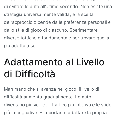
di evitare le auto all’ultimo secondo. Non esiste una
strategia universalmente valida, e la scelta
dell’approccio dipende dalle preferenze personali e
dallo stile di gioco di ciascuno. Sperimentare
diverse tattiche è fondamentale per trovare quella
più adatta a sé.
Adattamento al Livello
di Difficoltà
Man mano che si avanza nel gioco, il livello di
difficoltà aumenta gradualmente. Le auto
diventano più veloci, il traffico più intenso e le sfide
più impegnative. È importante adattare la propria