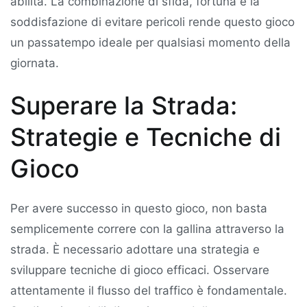
abilità. La combinazione di sfida, fortuna e la
soddisfazione di evitare pericoli rende questo gioco
un passatempo ideale per qualsiasi momento della
giornata.
Superare la Strada:
Strategie e Tecniche di
Gioco
Per avere successo in questo gioco, non basta
semplicemente correre con la gallina attraverso la
strada. È necessario adottare una strategia e
sviluppare tecniche di gioco efficaci. Osservare
attentamente il flusso del traffico è fondamentale.