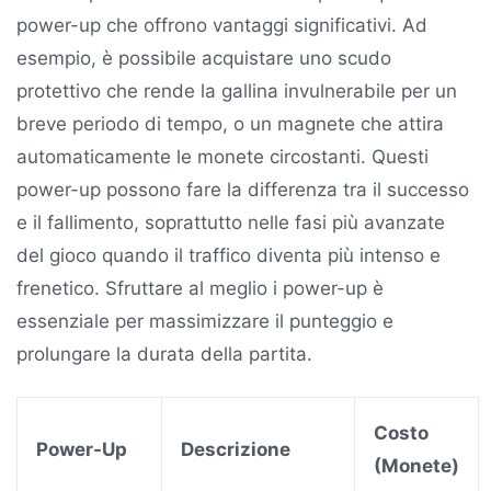
power-up che offrono vantaggi significativi. Ad
esempio, è possibile acquistare uno scudo
protettivo che rende la gallina invulnerabile per un
breve periodo di tempo, o un magnete che attira
automaticamente le monete circostanti. Questi
power-up possono fare la differenza tra il successo
e il fallimento, soprattutto nelle fasi più avanzate
del gioco quando il traffico diventa più intenso e
frenetico. Sfruttare al meglio i power-up è
essenziale per massimizzare il punteggio e
prolungare la durata della partita.
Costo
Power-Up
Descrizione
(Monete)