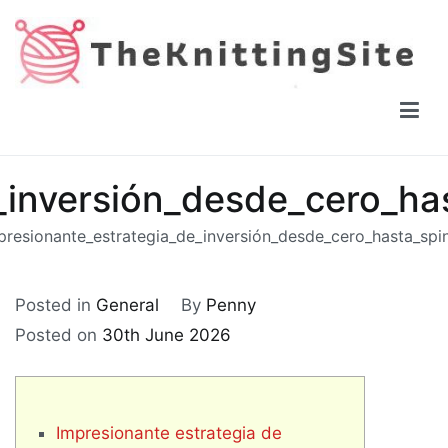
Skip
to
content
The Knitting Site
How to knit, free videos, free patterns
_inversión_desde_cero_ha
presionante_estrategia_de_inversión_desde_cero_hasta_spi
Posted in
General
By
Penny
Posted on
30th June 2026
Impresionante estrategia de