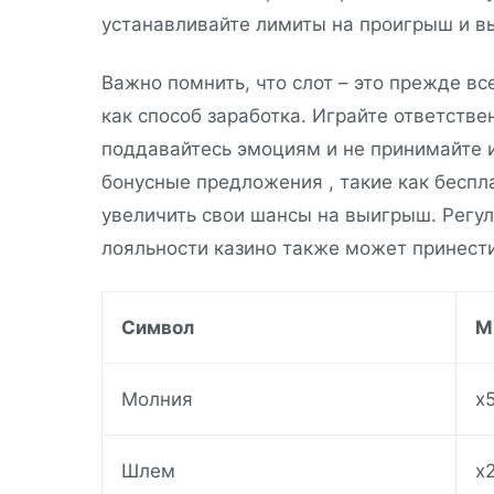
устанавливайте лимиты на проигрыш и в
Важно помнить, что слот – это прежде вс
как способ заработка. Играйте ответстве
поддавайтесь эмоциям и не принимайте 
бонусные предложения
, такие как бесп
увеличить свои шансы на выигрыш. Регул
лояльности казино также может принест
Символ
М
Молния
x
Шлем
x