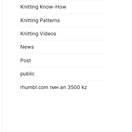
Knitting Know-How
Knitting Patterns
Knitting Videos
News
Post
public
rhumbl.com пин ап 3500 kz