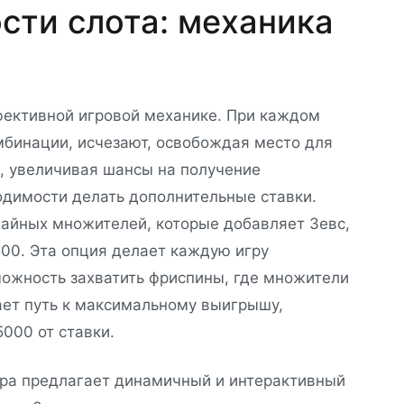
сти слота: механика
ффективной игровой механике. При каждом
бинации, исчезают, освобождая место для
, увеличивая шансы на получение
димости делать дополнительные ставки.
чайных множителей, которые добавляет Зевс,
00. Эта опция делает каждую игру
ожность захватить фриспины, где множители
ает путь к максимальному выигрышу,
000 от ставки.
игра предлагает динамичный и интерактивный