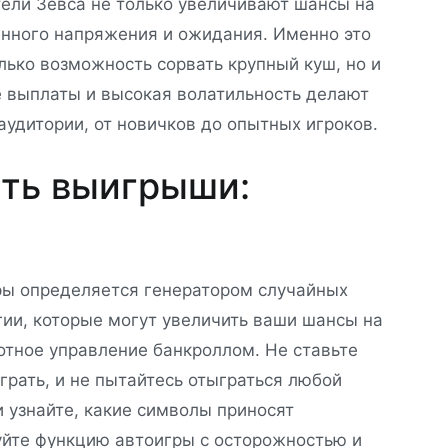
ели Зевса не только увеличивают шансы на
янного напряжения и ожидания. Именно это
лько возможность сорвать крупный куш, но и
е выплаты и высокая волатильность делают
аудитории, от новичков до опытных игроков.
ть выигрыши:
гры определяется генератором случайных
ии, которые могут увеличить ваши шансы на
мотное управление банкроллом. Не ставьте
грать, и не пытайтесь отыграться любой
и узнайте, какие символы приносят
уйте функцию автоигры с осторожностью и