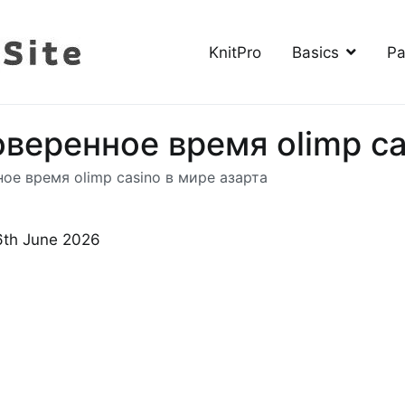
KnitPro
Basics
Pa
The Knitting Site
How to knit, free videos, free patterns
веренное время olimp ca
ое время olimp casino в мире азарта
6th June 2026