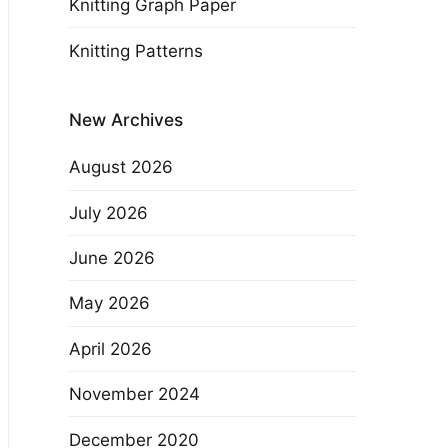
Knitting Graph Paper
Knitting Patterns
New Archives
August 2026
July 2026
June 2026
May 2026
April 2026
November 2024
December 2020