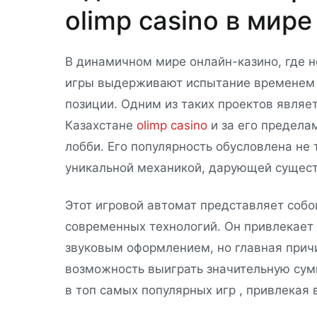
olimp casino в мире
В динамичном мире онлайн-казино, где 
игры выдерживают испытание временем
позиции. Одним из таких проектов являет
Казахстане
olimp casino
и за его пределам
лобби
. Его популярность обусловлена не
уникальной механикой, дарующей сущес
Этот игровой автомат представляет собо
современных технологий. Он привлекает
звуковым оформлением, но главная причи
возможность выиграть значительную сумм
в топ самых популярных игр
, привлекая 