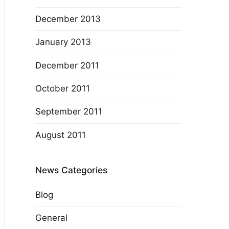
December 2013
January 2013
December 2011
October 2011
September 2011
August 2011
News Categories
Blog
General