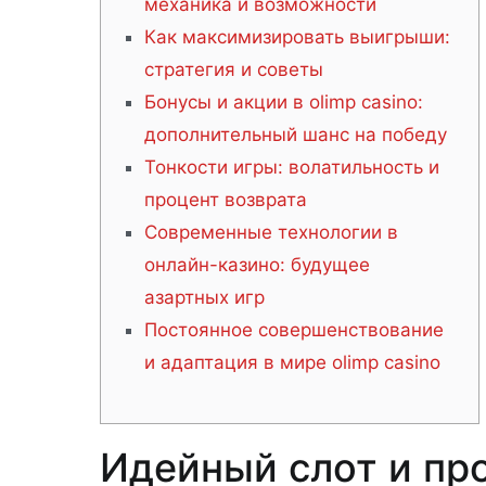
механика и возможности
Как максимизировать выигрыши:
стратегия и советы
Бонусы и акции в olimp casino:
дополнительный шанс на победу
Тонкости игры: волатильность и
процент возврата
Современные технологии в
онлайн-казино: будущее
азартных игр
Постоянное совершенствование
и адаптация в мире olimp casino
Идейный слот и пр